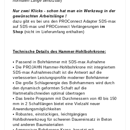
normalen Länge benutzbar)
Nur zwei Klicks - schon hat man ein Werkzeug in der
gewünschten Arbeitslänge !
dazu gibt es bei uns den PROConnect Adapter SDS-max
auf SDS-max und PROConnect Verlängerungen
im
Shop
(nicht im Lieferumfang enthalten)
Technische Details des Hammer-Hohlbohrkrone:
• Passend in Bohrhämmer mit SDS-max Aufnahme
• Die PROJAHN Hammer-Hohlbohrkrone mit integriertem
SDS-max Aufnahmeschaft ist die Antwort auf die
verbesserten Leistungsprofile moderner Bohrhämmer
• Die große Schlagenergie des Bohrhammers wird durch
den dynamisch geformten Schaft auf die
Hartmetallschneiden optimal übertragen
• Das breite Programm mit Durchmessern von 40 bis 150
mm in 2 Schaftlängen bietet eine Vielzahl neuer
Anwendungsmöglichkeiten
• Robustes, einstückiges, leichtgängiges
Hohlbohrwerkzeug für schweren Dauereinsatz in Beton
und anderen Baumaterialien