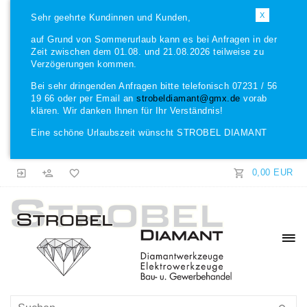
X
Sehr geehrte Kundinnen und Kunden,
auf Grund von Sommerurlaub kann es bei Anfragen in der
Zeit zwischen dem 01.08. und 21.08.2026 teilweise zu
Verzögerungen kommen.
Bei sehr dringenden Anfragen bitte telefonisch 07231 / 56
19 66 oder per Email an
strobeldiamant@gmx.de
vorab
klären. Wir danken Ihnen für Ihr Verständnis!
Eine schöne Urlaubszeit wünscht STROBEL DIAMANT
0,00 EUR