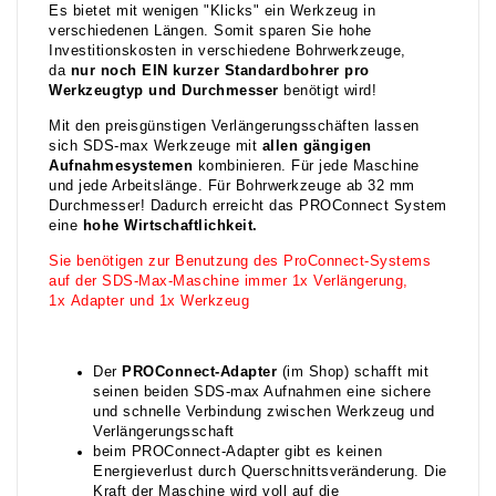
Es bietet mit wenigen "Klicks" ein Werkzeug in
verschiedenen Längen. Somit sparen Sie hohe
Investitionskosten in verschiedene Bohrwerkzeuge,
da
nur noch EIN kurzer Standardbohrer pro
Werkzeugtyp und D
urchmesser
benötigt wird!
Mit den preisgünstigen Verlängerungsschäften lassen
sich SDS-max Werkzeuge mit
allen gängigen
Aufnahmesystemen
kombinieren. Für jede Maschine
und jede Arbeitslänge. Für Bohrwerkzeuge ab 32 mm
Durchmesser! Dadurch erreicht das PROConnect System
eine
hohe Wirtschaftlichkeit.
Sie benötigen zur Benutzung des ProConnect-Systems
auf der SDS-Max-Maschine immer 1x Verlängerung,
1x Adapter und 1x Werkzeug
Der
P
ROC
onne
ct-Adapter
(im Shop) schafft mit
seinen beiden SDS-max Aufnahmen eine sichere
und schnelle Verbindung zwischen Werkzeug und
Verlängerungsschaft
beim PROConnect-Adapter gibt es keinen
Energieverlust durch Querschnittsveränderung. Die
Kraft der Maschine wird voll auf die