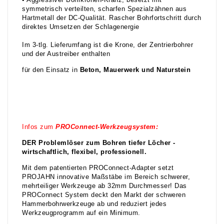
• Aggressiver Bohrkronen-Kranz, besetzt mit
symmetrisch verteilten, scharfen Spezialzähnen aus
Hartmetall der DC-Qualität. Rascher Bohrfortschritt durch
direktes Umsetzen der Schlagenergie
Im 3-tlg. Lieferumfang ist die Krone, der Zentrierbohrer
und der Austreiber enthalten
für den Einsatz in
Beton, Mauerwerk und Naturstein
Infos zum
PROConnect-Werkzeugsystem:
DER Problemlöser zum Bohren tiefer Löcher -
wirtschaftlich, flexibel, professionell.
Mit dem patentierten PROConnect-Adapter setzt
PROJAHN innovative Maßstäbe im Bereich schwerer,
mehrteiliger Werkzeuge ab 32mm Durchmesser! Das
PROConnect System deckt den Markt der schweren
Hammerbohrwerkzeuge ab und reduziert jedes
Werkzeugprogramm auf ein Minimum.