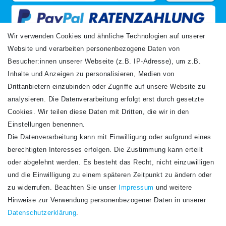
Wir verwenden Cookies und ähnliche Technologien auf unserer
Website und verarbeiten personenbezogene Daten von
VERSANDARTEN
Besucher:innen unserer Webseite (z.B. IP-Adresse), um z.B.
Inhalte und Anzeigen zu personalisieren, Medien von
Drittanbietern einzubinden oder Zugriffe auf unsere Website zu
analysieren. Die Datenverarbeitung erfolgt erst durch gesetzte
Cookies. Wir teilen diese Daten mit Dritten, die wir in den
Einstellungen benennen.
Die Datenverarbeitung kann mit Einwilligung oder aufgrund eines
Newsletter
berechtigten Interesses erfolgen. Die Zustimmung kann erteilt
Newsletter
E-MAIL **
oder abgelehnt werden. Es besteht das Recht, nicht einzuwilligen
Honig
und die Einwilligung zu einem späteren Zeitpunkt zu ändern oder
Hiermit bestätige ich, dass ich die
Daten­schutz­erklärung
gelesen habe. Meine
zu widerrufen. Beachten Sie unser
Impressum
und weitere
Einwilligung kann ich jederzeit widerrufen.**
Hinweise zur Verwendung personenbezogener Daten in unserer
Daten­schutz­erklärung
.
Abonnieren