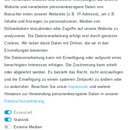
Website und verarbeiten personenbezogene Daten von
VERSANDARTEN
Besucher:innen unserer Webseite (z.B. IP-Adresse), um z.B.
Inhalte und Anzeigen zu personalisieren, Medien von
Drittanbietern einzubinden oder Zugriffe auf unsere Website zu
analysieren. Die Datenverarbeitung erfolgt erst durch gesetzte
Cookies. Wir teilen diese Daten mit Dritten, die wir in den
Einstellungen benennen.
Die Datenverarbeitung kann mit Einwilligung oder aufgrund eines
Newsletter
berechtigten Interesses erfolgen. Die Zustimmung kann erteilt
Newsletter
E-MAIL **
oder abgelehnt werden. Es besteht das Recht, nicht einzuwilligen
Honig
und die Einwilligung zu einem späteren Zeitpunkt zu ändern oder
Hiermit bestätige ich, dass ich die
Daten­schutz­erklärung
gelesen habe. Meine
zu widerrufen. Beachten Sie unser
Impressum
und weitere
Einwilligung kann ich jederzeit widerrufen.**
Hinweise zur Verwendung personenbezogener Daten in unserer
Daten­schutz­erklärung
.
Abonnieren
Essenziell
** Hierbei handelt es sich um ein Pflichtfeld.
Statistik
STAY CONNECTED.
Externe Medien