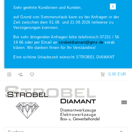
X
Sehr geehrte Kundinnen und Kunden,
auf Grund von Sommerurlaub kann es bei Anfragen in der
Zeit zwischen dem 01.08. und 21.08.2026 teilweise zu
Verzögerungen kommen.
Bei sehr dringenden Anfragen bitte telefonisch 07231 / 56
19 66 oder per Email an
strobeldiamant@gmx.de
vorab
klären. Wir danken Ihnen für Ihr Verständnis!
Eine schöne Urlaubszeit wünscht STROBEL DIAMANT
0,00 EUR