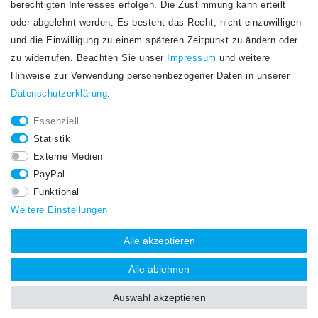
berechtigten Interesses erfolgen. Die Zustimmung kann erteilt
Newsletter
E-MAIL **
oder abgelehnt werden. Es besteht das Recht, nicht einzuwilligen
Honig
und die Einwilligung zu einem späteren Zeitpunkt zu ändern oder
Hiermit bestätige ich, dass ich die
Daten­schutz­erklärung
gelesen habe. Meine
zu widerrufen. Beachten Sie unser
Impressum
und weitere
Einwilligung kann ich jederzeit widerrufen.**
Hinweise zur Verwendung personenbezogener Daten in unserer
Daten­schutz­erklärung
.
Abonnieren
Essenziell
** Hierbei handelt es sich um ein Pflichtfeld.
Statistik
STAY CONNECTED.
Externe Medien
PayPal
Funktional
Weitere Einstellungen
Alle akzeptieren
Alle ablehnen
Auswahl akzeptieren