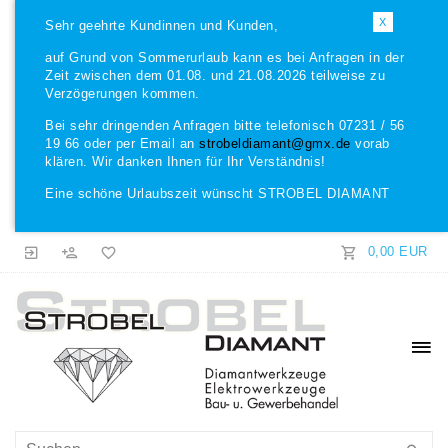
X
Sehr geehrte Kundinnen und Kunden,
auf Grund von Sommerurlaub kann es bei Anfragen in der
Zeit zwischen dem 01.08. und 21.08.2026 teilweise zu
Verzögerungen kommen.
Bei sehr dringenden Anfragen bitte telefonisch 07231 / 56
19 66 oder per Email an
strobeldiamant@gmx.de
vorab
klären. Wir danken Ihnen für Ihr Verständnis!
Eine schöne Urlaubszeit wünscht STROBEL DIAMANT
0,00 EUR