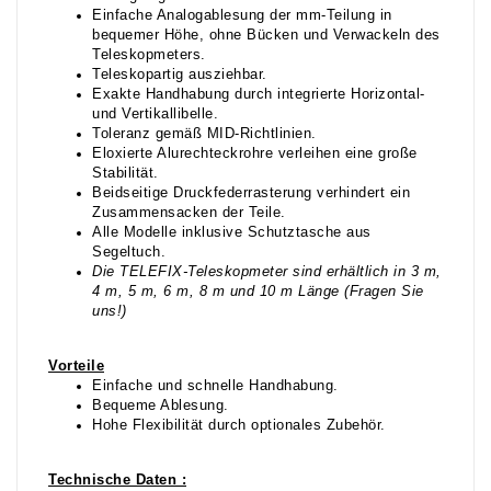
Einfache Analogablesung der mm-Teilung in
bequemer Höhe, ohne Bücken und Verwackeln des
Teleskopmeters.
Teleskopartig ausziehbar.
Exakte Handhabung durch integrierte Horizontal-
und Vertikallibelle.
Toleranz gemäß MID-Richtlinien.
Eloxierte Alurechteckrohre verleihen eine große
Stabilität.
Beidseitige Druckfederrasterung verhindert ein
Zusammensacken der Teile.
Alle Modelle inklusive Schutztasche aus
Segeltuch.
Die TELEFIX-Teleskopmeter sind erhältlich in 3 m,
4 m, 5 m, 6 m, 8 m und 10 m Länge (Fragen Sie
uns!)
Vorteile
Einfache und schnelle Handhabung.
Bequeme Ablesung.
Hohe Flexibilität durch optionales Zubehör.
Technische Daten :