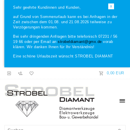
X
Sehr geehrte Kundinnen und Kunden,
auf Grund von Sommerurlaub kann es bei Anfragen in der
Zeit zwischen dem 01.08. und 21.08.2026 teilweise zu
Verzögerungen kommen.
Bei sehr dringenden Anfragen bitte telefonisch 07231 / 56
19 66 oder per Email an
strobeldiamant@gmx.de
vorab
klären. Wir danken Ihnen für Ihr Verständnis!
Eine schöne Urlaubszeit wünscht STROBEL DIAMANT
0,00 EUR