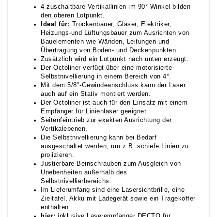
4 zuschaltbare Vertikallinien im 90°-Winkel bilden
den oberen Lotpunkt.
Ideal für:
Trockenbauer, Glaser, Elektriker,
Heizungs-und Lüftungsbauer zum Ausrichten von
Bauelementen wie Wänden, Leitungen und
Übertragung von Boden- und Deckenpunkten.
Zusätzlich wird ein Lotpunkt nach unten erzeugt.
Der Octoliner verfügt über eine motorisierte
Selbstnivellierung in einem Bereich von 4°.
Mit dem 5/8″-Gewindeanschluss kann der Laser
auch auf ein Stativ montiert werden.
Der Octoliner ist auch für den Einsatz mit einem
Empfänger für Linienlaser geeignet.
Seitenfeintrieb zur exakten Ausrichtung der
Vertikalebenen.
Die Selbstnivellierung kann bei Bedarf
ausgeschaltet werden, um z.B. schiefe Linien zu
projizieren.
Justierbare Beinschrauben zum Ausgleich von
Unebenheiten außerhalb des
Selbstnivellierbereichs.
Im Lieferumfang sind eine Lasersichtbrille, eine
Zieltafel, Akku mit Ladegerät sowie ein Tragekoffer
enthalten.
hier:
inklusive Laserempfänger DECTO für