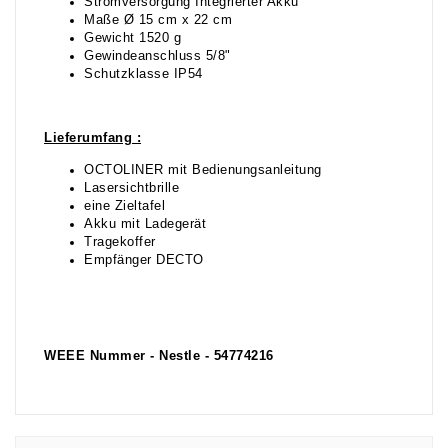
Stromversorgung Integrierter Akku
Maße Ø 15 cm x 22 cm
Gewicht 1520 g
Gewindeanschluss 5/8"
Schutzklasse IP54
Lieferumfang :
OCTOLINER mit Bedienungsanleitung
Lasersichtbrille
eine Zieltafel
Akku mit Ladegerät
Tragekoffer
Empfänger DECTO
WEEE Nummer - Nestle - 54774216