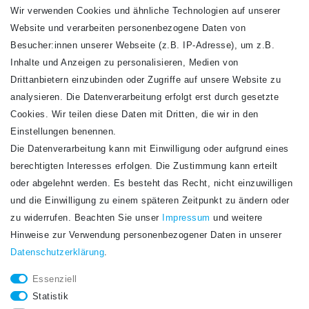
Wir verwenden Cookies und ähnliche Technologien auf unserer
Website und verarbeiten personenbezogene Daten von
VERSANDARTEN
Besucher:innen unserer Webseite (z.B. IP-Adresse), um z.B.
Inhalte und Anzeigen zu personalisieren, Medien von
Drittanbietern einzubinden oder Zugriffe auf unsere Website zu
analysieren. Die Datenverarbeitung erfolgt erst durch gesetzte
Cookies. Wir teilen diese Daten mit Dritten, die wir in den
Einstellungen benennen.
Die Datenverarbeitung kann mit Einwilligung oder aufgrund eines
Newsletter
berechtigten Interesses erfolgen. Die Zustimmung kann erteilt
Newsletter
E-MAIL **
oder abgelehnt werden. Es besteht das Recht, nicht einzuwilligen
Honig
und die Einwilligung zu einem späteren Zeitpunkt zu ändern oder
Hiermit bestätige ich, dass ich die
Daten­schutz­erklärung
gelesen habe. Meine
zu widerrufen. Beachten Sie unser
Impressum
und weitere
Einwilligung kann ich jederzeit widerrufen.**
Hinweise zur Verwendung personenbezogener Daten in unserer
Daten­schutz­erklärung
.
Abonnieren
Essenziell
** Hierbei handelt es sich um ein Pflichtfeld.
Statistik