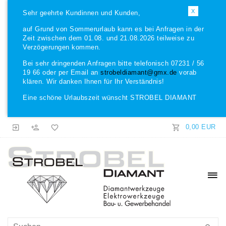
X
Sehr geehrte Kundinnen und Kunden,
auf Grund von Sommerurlaub kann es bei Anfragen in der
Zeit zwischen dem 01.08. und 21.08.2026 teilweise zu
Verzögerungen kommen.
Bei sehr dringenden Anfragen bitte telefonisch 07231 / 56
19 66 oder per Email an
strobeldiamant@gmx.de
vorab
klären. Wir danken Ihnen für Ihr Verständnis!
Eine schöne Urlaubszeit wünscht STROBEL DIAMANT
0,00 EUR