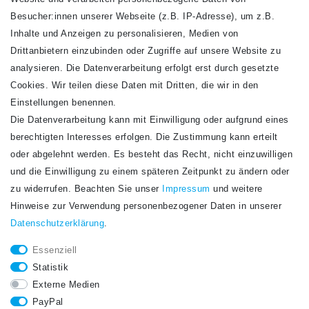
VERSANDARTEN
Besucher:innen unserer Webseite (z.B. IP-Adresse), um z.B.
Inhalte und Anzeigen zu personalisieren, Medien von
Drittanbietern einzubinden oder Zugriffe auf unsere Website zu
analysieren. Die Datenverarbeitung erfolgt erst durch gesetzte
Cookies. Wir teilen diese Daten mit Dritten, die wir in den
Einstellungen benennen.
Die Datenverarbeitung kann mit Einwilligung oder aufgrund eines
Newsletter
berechtigten Interesses erfolgen. Die Zustimmung kann erteilt
Newsletter
E-MAIL **
oder abgelehnt werden. Es besteht das Recht, nicht einzuwilligen
Honig
und die Einwilligung zu einem späteren Zeitpunkt zu ändern oder
Hiermit bestätige ich, dass ich die
Daten­schutz­erklärung
gelesen habe. Meine
zu widerrufen. Beachten Sie unser
Impressum
und weitere
Einwilligung kann ich jederzeit widerrufen.**
Hinweise zur Verwendung personenbezogener Daten in unserer
Daten­schutz­erklärung
.
Abonnieren
Essenziell
** Hierbei handelt es sich um ein Pflichtfeld.
Statistik
STAY CONNECTED.
Externe Medien
PayPal