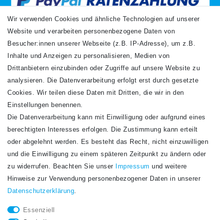
Wir verwenden Cookies und ähnliche Technologien auf unserer
Website und verarbeiten personenbezogene Daten von
VERSANDARTEN
Besucher:innen unserer Webseite (z.B. IP-Adresse), um z.B.
Inhalte und Anzeigen zu personalisieren, Medien von
Drittanbietern einzubinden oder Zugriffe auf unsere Website zu
analysieren. Die Datenverarbeitung erfolgt erst durch gesetzte
Cookies. Wir teilen diese Daten mit Dritten, die wir in den
Einstellungen benennen.
Die Datenverarbeitung kann mit Einwilligung oder aufgrund eines
Newsletter
berechtigten Interesses erfolgen. Die Zustimmung kann erteilt
Newsletter
E-MAIL **
oder abgelehnt werden. Es besteht das Recht, nicht einzuwilligen
Honig
und die Einwilligung zu einem späteren Zeitpunkt zu ändern oder
Hiermit bestätige ich, dass ich die
Daten­schutz­erklärung
gelesen habe. Meine
zu widerrufen. Beachten Sie unser
Impressum
und weitere
Einwilligung kann ich jederzeit widerrufen.**
Hinweise zur Verwendung personenbezogener Daten in unserer
Daten­schutz­erklärung
.
Abonnieren
Essenziell
** Hierbei handelt es sich um ein Pflichtfeld.