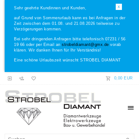
X
Sehr geehrte Kundinnen und Kunden,
auf Grund von Sommerurlaub kann es bei Anfragen in der
Zeit zwischen dem 01.08. und 21.08.2026 teilweise zu
Verzögerungen kommen.
Bei sehr dringenden Anfragen bitte telefonisch 07231 / 56
19 66 oder per Email an
strobeldiamant@gmx.de
vorab
klären. Wir danken Ihnen für Ihr Verständnis!
Eine schöne Urlaubszeit wünscht STROBEL DIAMANT
0,00 EUR