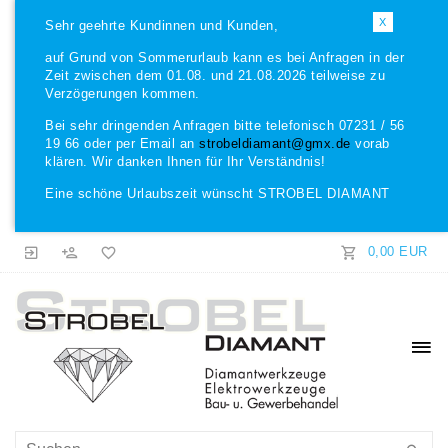
X
Sehr geehrte Kundinnen und Kunden,
auf Grund von Sommerurlaub kann es bei Anfragen in der
Zeit zwischen dem 01.08. und 21.08.2026 teilweise zu
Verzögerungen kommen.
Bei sehr dringenden Anfragen bitte telefonisch 07231 / 56
19 66 oder per Email an
strobeldiamant@gmx.de
vorab
klären. Wir danken Ihnen für Ihr Verständnis!
Eine schöne Urlaubszeit wünscht STROBEL DIAMANT
0,00 EUR