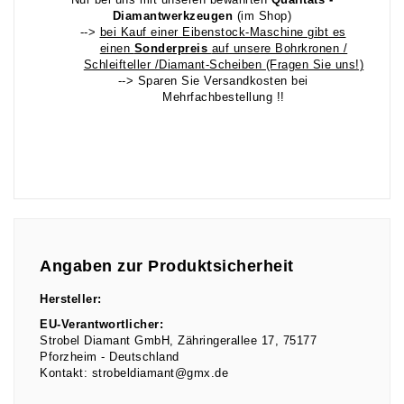
Nur bei uns mit unseren bewährten
Qualitäts -
Diamantwerkzeugen
(im Shop)
-->
bei Kauf einer Eibenstock-Maschine gibt es
einen
Sonderpreis
auf unsere Bohrkronen /
Schleifteller /Diamant-Scheiben (Fragen Sie uns!)
--> Sparen Sie Versandkosten bei
Mehrfachbestellung !!
Angaben zur Produktsicherheit
Hersteller:
EU-Verantwortlicher:
Strobel Diamant GmbH
Zähringerallee
17
75177
Pforzheim
Deutschland
Kontakt:
strobeldiamant@gmx.de