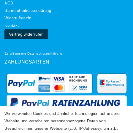
AGB
Barrierefreiheitserklärung
Widerrufs­recht
Kontakt
Vertrag widerrufen
Es gilt unsere
Datenschutzerklärung
ZAHLUNGSARTEN
Wir verwenden Cookies und ähnliche Technologien auf unserer
Website und verarbeiten personenbezogene Daten von
VERSANDARTEN
Besucher:innen unserer Webseite (z.B. IP-Adresse), um z.B.