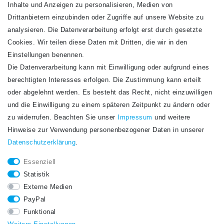
Inhalte und Anzeigen zu personalisieren, Medien von
Drittanbietern einzubinden oder Zugriffe auf unsere Website zu
analysieren. Die Datenverarbeitung erfolgt erst durch gesetzte
Cookies. Wir teilen diese Daten mit Dritten, die wir in den
Einstellungen benennen.
Die Datenverarbeitung kann mit Einwilligung oder aufgrund eines
Newsletter
berechtigten Interesses erfolgen. Die Zustimmung kann erteilt
Newsletter
E-MAIL **
oder abgelehnt werden. Es besteht das Recht, nicht einzuwilligen
Honig
und die Einwilligung zu einem späteren Zeitpunkt zu ändern oder
Hiermit bestätige ich, dass ich die
Daten­schutz­erklärung
gelesen habe. Meine
zu widerrufen. Beachten Sie unser
Impressum
und weitere
Einwilligung kann ich jederzeit widerrufen.**
Hinweise zur Verwendung personenbezogener Daten in unserer
Daten­schutz­erklärung
.
Abonnieren
Essenziell
** Hierbei handelt es sich um ein Pflichtfeld.
Statistik
STAY CONNECTED.
Externe Medien
PayPal
Funktional