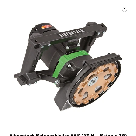
Eibenstock Betonschleifer EBS 180 H + Beton ø 180