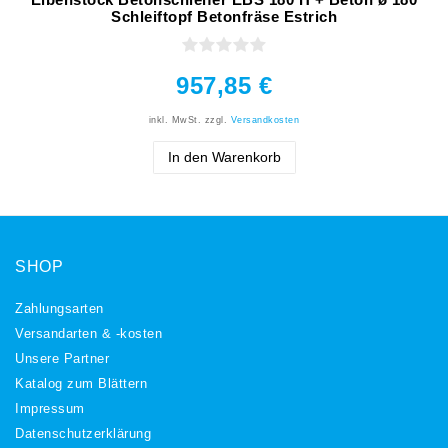
Schleiftopf Betonfräse Estrich
957,85 €
inkl. MwSt.
zzgl.
Versandkosten
In den Warenkorb
SHOP
Zahlungsarten
Versandarten & -kosten
Unsere Partner
Katalog zum Blättern
Impressum
Daten­schutz­erklärung