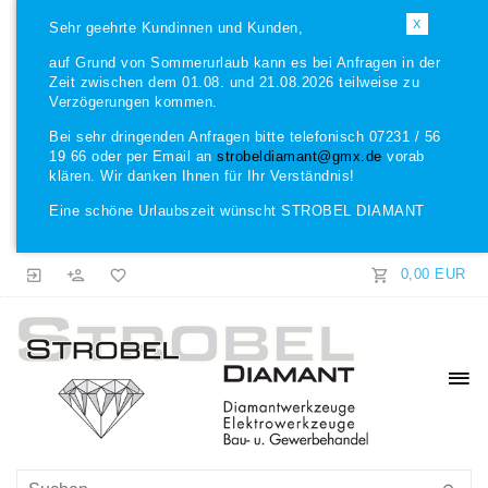
X
Sehr geehrte Kundinnen und Kunden,
auf Grund von Sommerurlaub kann es bei Anfragen in der
Zeit zwischen dem 01.08. und 21.08.2026 teilweise zu
Verzögerungen kommen.
Bei sehr dringenden Anfragen bitte telefonisch 07231 / 56
19 66 oder per Email an
strobeldiamant@gmx.de
vorab
klären. Wir danken Ihnen für Ihr Verständnis!
Eine schöne Urlaubszeit wünscht STROBEL DIAMANT
0,00 EUR