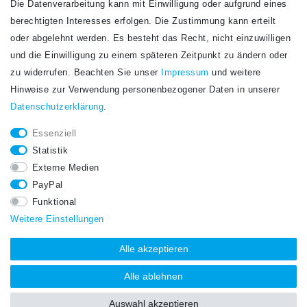
Die Datenverarbeitung kann mit Einwilligung oder aufgrund eines
Newsletter
berechtigten Interesses erfolgen. Die Zustimmung kann erteilt
Newsletter
E-MAIL **
oder abgelehnt werden. Es besteht das Recht, nicht einzuwilligen
Honig
und die Einwilligung zu einem späteren Zeitpunkt zu ändern oder
Hiermit bestätige ich, dass ich die
Daten­schutz­erklärung
gelesen habe. Meine
zu widerrufen. Beachten Sie unser
Impressum
und weitere
Einwilligung kann ich jederzeit widerrufen.**
Hinweise zur Verwendung personenbezogener Daten in unserer
Daten­schutz­erklärung
.
Abonnieren
Essenziell
** Hierbei handelt es sich um ein Pflichtfeld.
Statistik
STAY CONNECTED.
Externe Medien
PayPal
Funktional
Weitere Einstellungen
Alle akzeptieren
Alle ablehnen
Auswahl akzeptieren