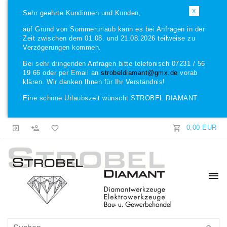
X
Sehr geehrte Kundinnen und Kunden,
auf Grund von Sommerurlaub kann es bei Anfragen in der
Zeit zwischen dem 01.08. und 21.08.2026 teilweise zu
Verzögerungen kommen.
Bei sehr dringenden Anfragen bitte telefonisch 07231 / 56
19 66 oder per Email an
strobeldiamant@gmx.de
vorab
klären. Wir danken Ihnen für Ihr Verständnis!
Eine schöne Urlaubszeit wünscht STROBEL DIAMANT
0,00 EUR