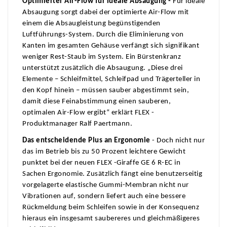
Optimierter Air-Flow für ideale Absaugung -
Für ideale
Absaugung sorgt dabei der optimierte Air-Flow mit
einem die Absaugleistung begünstigenden
Luftführungs-System. Durch die Eliminierung von
Kanten im gesamten Gehäuse verfängt sich signifikant
weniger Rest-Staub im System. Ein Bürstenkranz
unterstützt zusätzlich die Absaugung. „Diese drei
Elemente – Schleifmittel, Schleifpad und Trägerteller in
den Kopf hinein – müssen sauber abgestimmt sein,
damit diese Feinabstimmung einen sauberen,
optimalen Air-Flow ergibt“ erklärt FLEX -
Produktmanager Ralf Paertmann.
Das entscheidende Plus an Ergonomie
-
Doch nicht nur
das im Betrieb bis zu 50 Prozent leichtere Gewicht
punktet bei der neuen FLEX -Giraffe GE 6 R-EC in
Sachen Ergonomie. Zusätzlich fängt eine benutzerseitig
vorgelagerte elastische Gummi-Membran nicht nur
Vibrationen auf, sondern liefert auch eine bessere
Rückmeldung beim Schleifen sowie in der Konsequenz
hieraus ein insgesamt saubereres und gleichmäßigeres