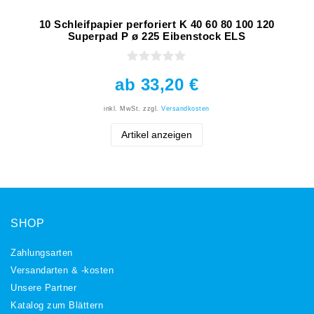
10 Schleifpapier perforiert K 40 60 80 100 120
Superpad P ø 225 Eibenstock ELS
ab 33,20 €
inkl. MwSt.
zzgl.
Versandkosten
Artikel anzeigen
SHOP
Zahlungsarten
Versandarten & -kosten
Unsere Partner
Katalog zum Blättern