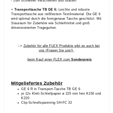
- zum schnellen Verschleifen und Glätten
+
Transporttasche TB GE 6:
Leichte und robuste
Transporttasche aus reißfestem Textilmaterial. Die GE 6
wird optimal durch die formgenaue Tasche geschützt. Mit
Stauraum für Zubehöre wie Schleifmittel und groß
dimensionierten Tragegurten.
-->
Zubehör für alle FLEX Produkte gibt es auch bei
uns (Fragen Sie uns!)
beim Kauf einer FLEX zum
Sonderpreis
Mitgeliefertes Zubehör
GE 6 R in Transport-Tasche TB GE 6
je 12x Klett-Schleifpapier ø 225 mm fein K150 und
K220
Clip-Schnellspannring SH-FC 32