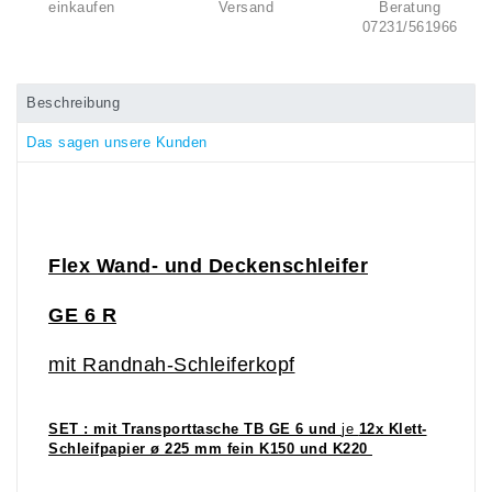
einkaufen
Versand
Beratung
07231/561966
Beschreibung
Das sagen unsere Kunden
Flex Wand- und Deckenschleifer
GE 6 R
mit Randnah-Schleiferkopf
SET : mit Transporttasche TB GE 6 und
je
12x Klett-
Schleifpapier ø 225 mm fein K150 und K220