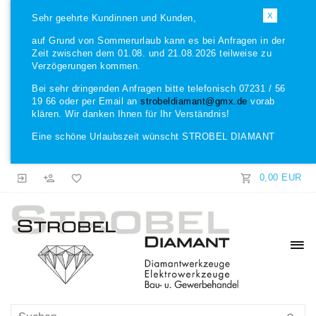
X
Sehr geehrte Kundinnen und Kunden,
auf Grund von Sommerurlaub kann es bei Anfragen in der
Zeit zwischen dem 01.08. und 21.08.2026 teilweise zu
Verzögerungen kommen.
Bei sehr dringenden Anfragen bitte telefonisch 07231 / 56
19 66 oder per Email an
strobeldiamant@gmx.de
vorab
klären. Wir danken Ihnen für Ihr Verständnis!
Eine schöne Urlaubszeit wünscht STROBEL DIAMANT
0,00 EUR