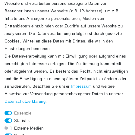
Website und verarbeiten personenbezogene Daten von
VERSANDARTEN
Besucher:innen unserer Webseite (z.B. IP-Adresse), um z.B.
Inhalte und Anzeigen zu personalisieren, Medien von
Drittanbietern einzubinden oder Zugriffe auf unsere Website zu
analysieren. Die Datenverarbeitung erfolgt erst durch gesetzte
Cookies. Wir teilen diese Daten mit Dritten, die wir in den
Einstellungen benennen.
Die Datenverarbeitung kann mit Einwilligung oder aufgrund eines
Newsletter
berechtigten Interesses erfolgen. Die Zustimmung kann erteilt
Newsletter
E-MAIL **
oder abgelehnt werden. Es besteht das Recht, nicht einzuwilligen
Honig
und die Einwilligung zu einem späteren Zeitpunkt zu ändern oder
Hiermit bestätige ich, dass ich die
Daten­schutz­erklärung
gelesen habe. Meine
zu widerrufen. Beachten Sie unser
Impressum
und weitere
Einwilligung kann ich jederzeit widerrufen.**
Hinweise zur Verwendung personenbezogener Daten in unserer
Daten­schutz­erklärung
.
Abonnieren
Essenziell
** Hierbei handelt es sich um ein Pflichtfeld.
Statistik
STAY CONNECTED.
Externe Medien