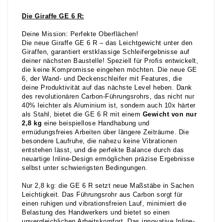
Die Giraffe GE 6 R:
Deine Mission: Perfekte Oberflächen!
Die neue Giraffe GE 6 R – das Leichtgewicht unter den
Giraffen, garantiert erstklassige Schleifergebnisse auf
deiner nächsten Baustelle! Speziell für Profis entwickelt,
die keine Kompromisse eingehen möchten. Die neue GE
6, der Wand- und Deckenschleifer mit Features, die
deine Produktivität auf das nächste Level heben. Dank
des revolutionären Carbon-Führungsrohrs, das nicht nur
40% leichter als Aluminium ist, sondern auch 10x härter
als Stahl, bietet die GE 6 R mit einem
Gewicht von nur
2,8 kg
eine beispiellose Handhabung und
ermüdungsfreies Arbeiten über längere Zeiträume. Die
besondere Laufruhe, die nahezu keine Vibrationen
entstehen lässt, und die perfekte Balance durch das
neuartige Inline-Design ermöglichen präzise Ergebnisse
selbst unter schwierigsten Bedingungen.
Nur 2,8 kg: die GE 6 R setzt neue Maßstäbe in Sachen
Leichtigkeit. Das Führungsrohr aus Carbon sorgt für
einen ruhigen und vibrationsfreien Lauf, minimiert die
Belastung des Handwerkers und bietet so einen
unvergleichlichen Arbeitskomfort. Das innovative Inline-