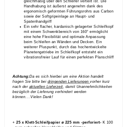
gleichmäßig über den Schleifer verteilt ist. Die
Handhabung ist äußerst angenehm dank des
ergonomisch geformten Führungsrohrs aus Carbon
sowie der Softgripeinlage an Haupt- und
Spatenhandgriff
Ein sehr flacher, kardanisch gelagerter Schleifkopf
mit einem Schwenkbereich von 160° ermöglicht
eine hohe Flexibilität und optimale Anpassung
beim Schleifen an Wänden und Decken. Ein
weiterer Pluspunkt, durch das hochentwickelte
Planetengetriebe im Schleifkopf entsteht ein
vibrationsfreier Lauf für einen perfekten Planschliff
Achtung:
Da es sich hierbei um eine Aktion handelt
fragen Sie bitte bei
dr
ingenden Lieferungen
vorher kurz
nach der
aktuellen Lieferzeit
, damit Unannehmlichkeiten
bezüglich der Lieferung verhindert werden
können....Vielen Dank!
+
25 x Klett-Schleifpapier ø 225 mm -perforiert-
K 100