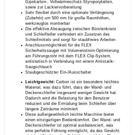
Gipskarton-, Vollwärmeschutz-Styroporplatten,
sowie zur Lackiervorbereitung
Sehr flexibel durch eine optionale Verlängerung
(Zubehör) um 500 mm für große Raumhöhen,
werkzeuglos montierbar
Die effektive Absaugung zwischen Bürstenkranz
und Schleifteller verhindert ein Zusetzen des
Schleifmittels und sorgt für staubfreies Arbeiten
Anschlussmöglichkeit für die FLEX
Sicherheitssauger mit Volumenstrom-Optimierung
am Führungsrohr mit dem FLEX Clip-System,
antistatisch in Verbindung mit einem Antistatik-
Saugschlauch
Staubgeschützter Ein-/Ausschalter
Leichtgewicht:
Carbon ist ein besonders leichtes
Material, was dazu führt, dass der Wand- und
Deckenschleifer insgesamt weniger Gewicht hat.
Dadurch wird die Belastung für den Benutzer
reduziert und die Ermüdung beim Schleifen über
längere Zeiträume minimiert
Diese außergewöhnlich leichte Maschine bietet
einen einzigartigen Bedienkomfort. Der Wand- und
Deckenschleifer ist optimal ausbalanciert, was
eine perfekte Führung ermöglicht, da das Gewicht