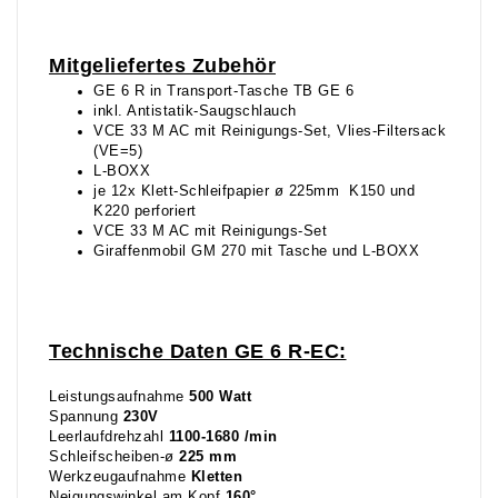
Mitgeliefertes Zubehör
GE 6 R in Transport-Tasche TB GE 6
inkl. Antistatik-Saugschlauch
VCE 33 M AC mit Reinigungs-Set, Vlies-Filtersack
(VE=5)
L-BOXX
je 12x Klett-Schleifpapier ø 225mm K150 und
K220 perforiert
VCE 33 M AC mit Reinigungs-Set
Giraffenmobil GM 270 mit Tasche und L-BOXX
Technische Daten GE 6 R-EC:
Leistungsaufnahme
500 Watt
Spannung
230V
Leerlaufdrehzahl
1100-1680 /min
Schleifscheiben-ø
225 mm
Werkzeugaufnahme
Kletten
Neigungswinkel am Kopf
160°