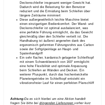
Deckenschleifer insgesamt weniger Gewicht hat.
Dadurch wird die Belastung für den Benutzer
reduziert und die Ermüdung beim Schleifen über
längere Zeiträume minimiert
Diese außergewöhnlich leichte Maschine bietet
einen einzigartigen Bedienkomfort. Der Wand- und
Deckenschleifer ist optimal ausbalanciert, was
eine perfekte Führung ermöglicht, da das Gewicht
gleichmäßig über den Schleifer verteilt ist. Die
Handhabung ist äußerst angenehm dank des
ergonomisch geformten Führungsrohrs aus Carbon
sowie der Softgripeinlage an Haupt- und
Spatenhandgriff
Ein sehr flacher, kardanisch gelagerter Schleifkopf
mit einem Schwenkbereich von 160° ermöglicht
eine hohe Flexibilität und optimale Anpassung
beim Schleifen an Wänden und Decken. Ein
weiterer Pluspunkt, durch das hochentwickelte
Planetengetriebe im Schleifkopf entsteht ein
vibrationsfreier Lauf für einen perfekten Planschliff
Achtung:
Da es sich hierbei um eine Aktion handelt
fragen Sie bitte bei
dr
ingenden Lieferungen
vorher kurz