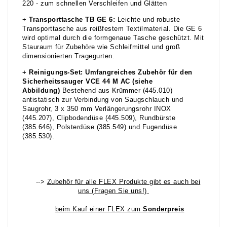
220 - zum schnellen Verschleifen und Glätten
+
Transporttasche TB GE 6:
Leichte und robuste
Transporttasche aus reißfestem Textilmaterial. Die GE 6
wird optimal durch die formgenaue Tasche geschützt. Mit
Stauraum für Zubehöre wie Schleifmittel und groß
dimensionierten Tragegurten.
+
Reinigungs-Set:
Umfangreiches Zubehör für den
Sicherheitssauger VCE 44 M AC (siehe
Abbildung)
Bestehend aus Krümmer (445.010)
antistatisch zur Verbindung von Saugschlauch und
Saugrohr, 3 x 350 mm Verlängerungsrohr INOX
(445.207), Clipbodendüse (445.509), Rundbürste
(385.646), Polsterdüse (385.549) und Fugendüse
(385.530).
-->
Zubehör für alle FLEX Produkte gibt es auch bei
uns (Fragen Sie uns!)
beim Kauf einer FLEX zum
Sonderpreis