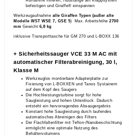
Aufnahme fixieren, Hubstange am Klappsystem
befestigen und Giraffe® einspannen
Werkzeugaufnahme
alle Giraffen Typen (außer alte
Modelle WST WSE 7, GSE 5
) Max. Arbeitshöhe
2700
mm
Gewicht
6,8 kg
inklusive Transporttasche für GM 270 und L-BOXX 136
+ Sicherheitssauger VCE 33 M AC mit
automatischer Filterabreinigung, 30 l,
Klasse M
Werkzeuglos montierbare Adapterplatte zur
Fixierung von L-BOXXEN und Tanos Systainern
auf dem Kopf des Saugers
Die Hochleistungsturbine sorgt für hohe
Saugleistung und hohen Unterdruck. Dadurch
entsteht ein hervorragendes Absaugergebnis
Konstant hohe Saugleistung durch laufendes
automatisches Abreinigen des Filters
Der Flachfaltenfilter mit Teflon-/Nanobeschichtung
ermöglicht eine optimale Nutzung des
Behältervolumens