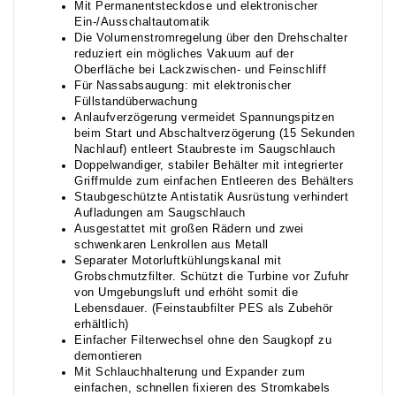
Mit Permanentsteckdose und elektronischer
Ein-/Ausschaltautomatik
Die Volumenstromregelung über den Drehschalter
reduziert ein mögliches Vakuum auf der
Oberfläche bei Lackzwischen- und Feinschliff
Für Nassabsaugung: mit elektronischer
Füllstandüberwachung
Anlaufverzögerung vermeidet Spannungspitzen
beim Start und Abschaltverzögerung (15 Sekunden
Nachlauf) entleert Staubreste im Saugschlauch
Doppelwandiger, stabiler Behälter mit integrierter
Griffmulde zum einfachen Entleeren des Behälters
Staubgeschützte Antistatik Ausrüstung verhindert
Aufladungen am Saugschlauch
Ausgestattet mit großen Rädern und zwei
schwenkaren Lenkrollen aus Metall
Separater Motorluftkühlungskanal mit
Grobschmutzfilter. Schützt die Turbine vor Zufuhr
von Umgebungsluft und erhöht somit die
Lebensdauer. (Feinstaubfilter PES als Zubehör
erhältlich)
Einfacher Filterwechsel ohne den Saugkopf zu
demontieren
Mit Schlauchhalterung und Expander zum
einfachen, schnellen fixieren des Stromkabels