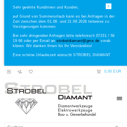
X
Sehr geehrte Kundinnen und Kunden,
auf Grund von Sommerurlaub kann es bei Anfragen in der
Zeit zwischen dem 01.08. und 21.08.2026 teilweise zu
Verzögerungen kommen.
Bei sehr dringenden Anfragen bitte telefonisch 07231 / 56
19 66 oder per Email an
strobeldiamant@gmx.de
vorab
klären. Wir danken Ihnen für Ihr Verständnis!
Eine schöne Urlaubszeit wünscht STROBEL DIAMANT
0,00 EUR