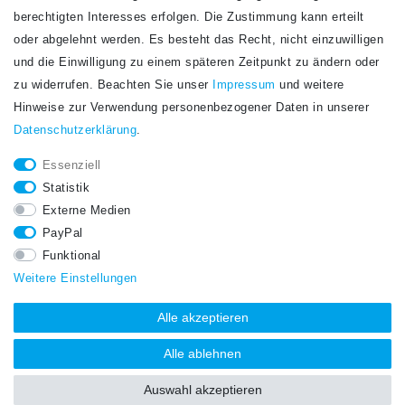
Newsletter
berechtigten Interesses erfolgen. Die Zustimmung kann erteilt
Newsletter
E-MAIL **
oder abgelehnt werden. Es besteht das Recht, nicht einzuwilligen
Honig
und die Einwilligung zu einem späteren Zeitpunkt zu ändern oder
Hiermit bestätige ich, dass ich die
Daten­schutz­erklärung
gelesen habe. Meine
zu widerrufen. Beachten Sie unser
Impressum
und weitere
Einwilligung kann ich jederzeit widerrufen.**
Hinweise zur Verwendung personenbezogener Daten in unserer
Daten­schutz­erklärung
.
Abonnieren
Essenziell
** Hierbei handelt es sich um ein Pflichtfeld.
Statistik
STAY CONNECTED.
Externe Medien
PayPal
Funktional
Weitere Einstellungen
Alle akzeptieren
Alle ablehnen
Auswahl akzeptieren