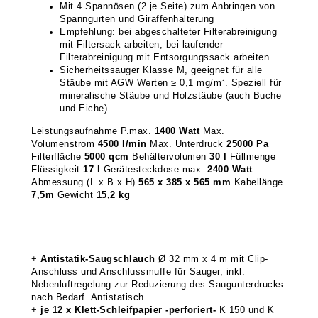
Mit 4 Spannösen (2 je Seite) zum Anbringen von
Spanngurten und Giraffenhalterung
Empfehlung: bei abgeschalteter Filterabreinigung
mit Filtersack arbeiten, bei laufender
Filterabreinigung mit Entsorgungssack arbeiten
Sicherheitssauger Klasse M, geeignet für alle
Stäube mit AGW Werten ≥ 0,1 mg/m³. Speziell für
mineralische Stäube und Holzstäube (auch Buche
und Eiche)
Leistungsaufnahme P.max.
1400 Watt
Max.
Volumenstrom
4500 l/min
Max. Unterdruck
25000 Pa
Filterfläche
5000 qcm
Behältervolumen
30 l
Füllmenge
Flüssigkeit
17 l
Gerätesteckdose max.
2400 Watt
Abmessung (L x B x H)
565 x 385 x 565
mm
Kabellänge
7,5m
Gewicht
15,2 kg
+
Antistatik-Saugschlauch
Ø 32 mm x 4 m mit Clip-
Anschluss und Anschlussmuffe für Sauger, inkl.
Nebenluftregelung zur Reduzierung des Saugunterdrucks
nach Bedarf. Antistatisch.
+
je 12 x Klett-Schleifpapier -perforiert-
K 150 und K