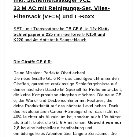
inkl. Sicherheitssauger VCE
33
M
AC
mit
Reinigungs-Set, Vlies-
Filtersack (VE=5) und L-Boxx
SET : mit Transporttasche
TB GE 6
, je
12x Klett-
Schleifpapier ø 225 mm -perforiert- K150 und
K220
und 4m Antistatik-Saugschlauch
Die Giraffe GE 6 R:
Deine Mission: Perfekte Oberflächen!
Die neue Giraffe GE 6 R – das Leichtgewicht unter den
Giraffen, garantiert erstklassige Schleifergebnisse auf
deiner nächsten Baustelle! Speziell für Profis entwickelt,
die keine Kompromisse eingehen möchten. Die neue GE
6, der Wand- und Deckenschleifer mit Features, die
deine Produktivität auf das nächste Level heben. Dank
des revolutionären Carbon-Führungsrohrs, das nicht nur
40% leichter als Aluminium ist, sondern auch 10x härter
als Stahl, bietet die GE 6 R mit einem
Gewicht von nur
2,8 kg
eine beispiellose Handhabung und
ermüdungsfreies Arbeiten über längere Zeiträume. Die