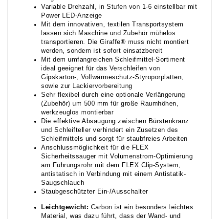
Variable Drehzahl, in Stufen von 1-6 einstellbar mit
Power LED-Anzeige
Mit dem innovativen, textilen Transportsystem
lassen sich Maschine und Zubehör mühelos
transportieren. Die Giraffe® muss nicht montiert
werden, sondern ist sofort einsatzbereit
Mit dem umfangreichen Schleifmittel-Sortiment
ideal geeignet für das Verschleifen von
Gipskarton-, Vollwärmeschutz-Styroporplatten,
sowie zur Lackiervorbereitung
Sehr flexibel durch eine optionale Verlängerung
(Zubehör) um 500 mm für große Raumhöhen,
werkzeuglos montierbar
Die effektive Absaugung zwischen Bürstenkranz
und Schleifteller verhindert ein Zusetzen des
Schleifmittels und sorgt für staubfreies Arbeiten
Anschlussmöglichkeit für die FLEX
Sicherheitssauger mit Volumenstrom-Optimierung
am Führungsrohr mit dem FLEX Clip-System,
antistatisch in Verbindung mit einem Antistatik-
Saugschlauch
Staubgeschützter Ein-/Ausschalter
Leichtgewicht:
Carbon ist ein besonders leichtes
Material, was dazu führt, dass der Wand- und