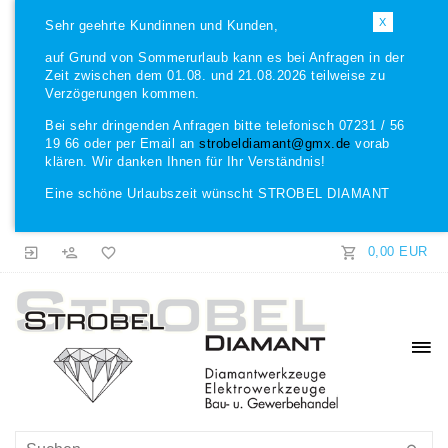
X
Sehr geehrte Kundinnen und Kunden,
auf Grund von Sommerurlaub kann es bei Anfragen in der
Zeit zwischen dem 01.08. und 21.08.2026 teilweise zu
Verzögerungen kommen.
Bei sehr dringenden Anfragen bitte telefonisch 07231 / 56
19 66 oder per Email an
strobeldiamant@gmx.de
vorab
klären. Wir danken Ihnen für Ihr Verständnis!
Eine schöne Urlaubszeit wünscht STROBEL DIAMANT
0,00 EUR