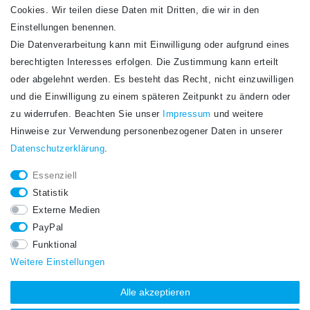
Cookies. Wir teilen diese Daten mit Dritten, die wir in den
Einstellungen benennen.
Die Datenverarbeitung kann mit Einwilligung oder aufgrund eines
Newsletter
berechtigten Interesses erfolgen. Die Zustimmung kann erteilt
Newsletter
E-MAIL **
oder abgelehnt werden. Es besteht das Recht, nicht einzuwilligen
Honig
und die Einwilligung zu einem späteren Zeitpunkt zu ändern oder
Hiermit bestätige ich, dass ich die
Daten­schutz­erklärung
gelesen habe. Meine
zu widerrufen. Beachten Sie unser
Impressum
und weitere
Einwilligung kann ich jederzeit widerrufen.**
Hinweise zur Verwendung personenbezogener Daten in unserer
Daten­schutz­erklärung
.
Abonnieren
Essenziell
** Hierbei handelt es sich um ein Pflichtfeld.
Statistik
STAY CONNECTED.
Externe Medien
PayPal
Funktional
Weitere Einstellungen
Alle akzeptieren