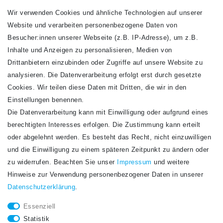
Wir verwenden Cookies und ähnliche Technologien auf unserer
Website und verarbeiten personenbezogene Daten von
VERSANDARTEN
Besucher:innen unserer Webseite (z.B. IP-Adresse), um z.B.
Inhalte und Anzeigen zu personalisieren, Medien von
Drittanbietern einzubinden oder Zugriffe auf unsere Website zu
analysieren. Die Datenverarbeitung erfolgt erst durch gesetzte
Cookies. Wir teilen diese Daten mit Dritten, die wir in den
Einstellungen benennen.
Die Datenverarbeitung kann mit Einwilligung oder aufgrund eines
Newsletter
berechtigten Interesses erfolgen. Die Zustimmung kann erteilt
Newsletter
E-MAIL **
oder abgelehnt werden. Es besteht das Recht, nicht einzuwilligen
Honig
und die Einwilligung zu einem späteren Zeitpunkt zu ändern oder
Hiermit bestätige ich, dass ich die
Daten­schutz­erklärung
gelesen habe. Meine
zu widerrufen. Beachten Sie unser
Impressum
und weitere
Einwilligung kann ich jederzeit widerrufen.**
Hinweise zur Verwendung personenbezogener Daten in unserer
Daten­schutz­erklärung
.
Abonnieren
Essenziell
** Hierbei handelt es sich um ein Pflichtfeld.
Statistik