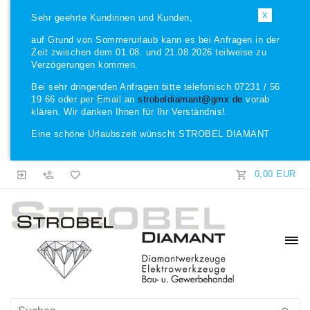
X
Sehr geehrte Kundinnen und Kunden,
auf Grund von Sommerurlaub kann es bei Anfragen in der
Zeit zwischen dem 01.08. und 21.08.2026 teilweise zu
Verzögerungen kommen.
Bei sehr dringenden Anfragen bitte telefonisch 07231 / 56
19 66 oder per Email an
strobeldiamant@gmx.de
vorab
klären. Wir danken Ihnen für Ihr Verständnis!
Eine schöne Urlaubszeit wünscht STROBEL DIAMANT
0,00 EUR