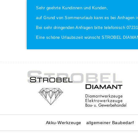
Sehr geehrte Kundinnen und Kunden,
auf Grund von Sommerurlaub kann es bei Anfragen i
Bei sehr dringenden Anfragen bitte telefonisch 0723
Eine schöne Urlaubszeit wünscht STROBEL DIAMA
Akku-Werkzeuge
allgemeiner Baubedarf