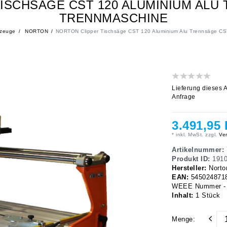
ISCHSÄGE CST 120 ALUMINIUM ALU
TRENNMASCHINE
kzeuge
NORTON
NORTON Clipper Tischsäge CST 120 Aluminium Alu Trennsäge C
Lieferung dieses A
Anfrage
3.491,95
* inkl. MwSt. zzgl.
Ver
Artikelnummer:
Produkt ID:
191
Hersteller:
Norto
EAN:
545024871
WEEE Nummer - N
Inhalt:
1
Stück
Menge: