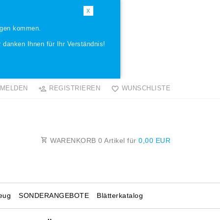
X
ungen kommen.
 danken Ihnen für Ihr Verständnis!
MELDEN
REGISTRIEREN
WUNSCHLISTE
WARENKORB
0
Artikel für
0,00 EUR
eug
SONDERANGEBOTE
Blätterkatalog