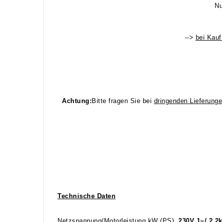
Nu
-->
bei Kau
Achtung:
Bitte fragen Sie bei
dr
ingenden Lieferung
Technische Daten
Netzspannung/Motorleistung kW (PS)
230V 1~/ 2,2