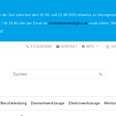
n der Zeit zwischen dem 01.08. und 21.08.2026 teilweise zu Verzöger
1 / 56 19 66 oder per Email an
strobeldiamant@gmx.de
vorab klären. Wir
NT
AN
07231561966
KONTAKT
INFO
Berufskleidung
Diamantwerkzeuge
Elektrowerkzeuge
Werkz