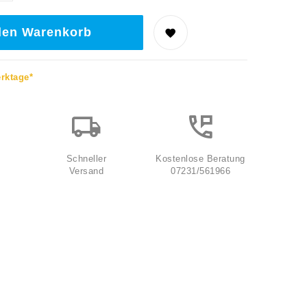
den Warenkorb
erktage*
Schneller
Kostenlose Beratung
Versand
07231/561966