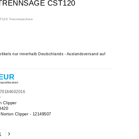
 TRENNSÄGE CST120
ST120 Trennmaschine
rtikels nur innerhalb Deutschlands - Auslandsversand auf
 EUR
sandkosten
70184602016
0
n Clipper
8420
orton Clipper - 12149507