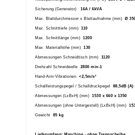
Sicherung (Generator)
16A / 6kVA
Max. Blattdurchmesser x Blattaufnahme (mm)
Ø 350
Max. Schnitttiefe (mm)
110
Max. Schnittlänge (mm)
1200
Max. Materialhöhe (mm)
130
Abmessungen Schneidtisch (mm)
1120
Drehzahl Schneidwelle
2800 min
-1
Hand-Arm-Vibrationen
<2,5m/s²
Schallleistungspegel / Schalldruckpegel
88,5dB (A) 
Abmessungen (LxBxH) (mm)
1530 x 660 x 1350
Abmessungen (ohne Untergestell) (LxBxH) (mm)
15
Gewicht
85 kg
Lieferumfang:
Maschine - ohne Trennscheibe