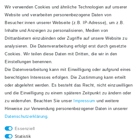
Wir verwenden Cookies und ähnliche Technologien auf unserer
Website und verarbeiten personenbezogene Daten von
VERSANDARTEN
Besucher:innen unserer Webseite (z.B. IP-Adresse), um z.B.
Inhalte und Anzeigen zu personalisieren, Medien von
Drittanbietern einzubinden oder Zugriffe auf unsere Website zu
analysieren. Die Datenverarbeitung erfolgt erst durch gesetzte
Cookies. Wir teilen diese Daten mit Dritten, die wir in den
Einstellungen benennen.
Die Datenverarbeitung kann mit Einwilligung oder aufgrund eines
Newsletter
berechtigten Interesses erfolgen. Die Zustimmung kann erteilt
Newsletter
E-MAIL **
oder abgelehnt werden. Es besteht das Recht, nicht einzuwilligen
Honig
und die Einwilligung zu einem späteren Zeitpunkt zu ändern oder
Hiermit bestätige ich, dass ich die
Daten­schutz­erklärung
gelesen habe. Meine
zu widerrufen. Beachten Sie unser
Impressum
und weitere
Einwilligung kann ich jederzeit widerrufen.**
Hinweise zur Verwendung personenbezogener Daten in unserer
Daten­schutz­erklärung
.
Abonnieren
Essenziell
** Hierbei handelt es sich um ein Pflichtfeld.
Statistik