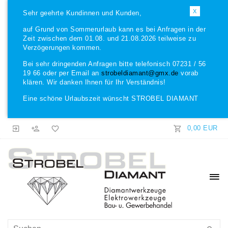
X
Sehr geehrte Kundinnen und Kunden,
auf Grund von Sommerurlaub kann es bei Anfragen in der
Zeit zwischen dem 01.08. und 21.08.2026 teilweise zu
Verzögerungen kommen.
Bei sehr dringenden Anfragen bitte telefonisch 07231 / 56
19 66 oder per Email an
strobeldiamant@gmx.de
vorab
klären. Wir danken Ihnen für Ihr Verständnis!
Eine schöne Urlaubszeit wünscht STROBEL DIAMANT
0,00 EUR