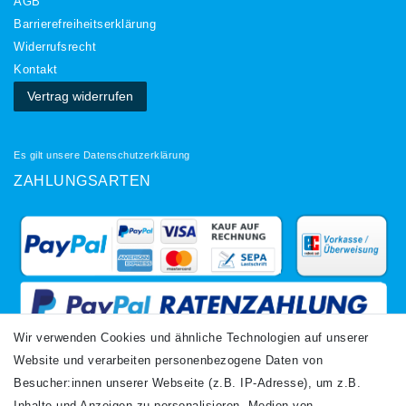
AGB
Barrierefreiheitserklärung
Widerrufs­recht
Kontakt
Vertrag widerrufen
Es gilt unsere
Datenschutzerklärung
ZAHLUNGSARTEN
Wir verwenden Cookies und ähnliche Technologien auf unserer
Website und verarbeiten personenbezogene Daten von
VERSANDARTEN
Besucher:innen unserer Webseite (z.B. IP-Adresse), um z.B.