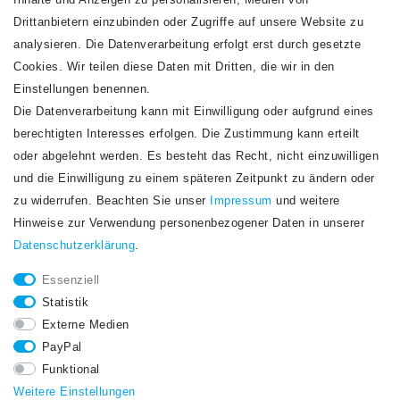
Inhalte und Anzeigen zu personalisieren, Medien von
Drittanbietern einzubinden oder Zugriffe auf unsere Website zu
analysieren. Die Datenverarbeitung erfolgt erst durch gesetzte
Cookies. Wir teilen diese Daten mit Dritten, die wir in den
Einstellungen benennen.
Die Datenverarbeitung kann mit Einwilligung oder aufgrund eines
Newsletter
berechtigten Interesses erfolgen. Die Zustimmung kann erteilt
Newsletter
E-MAIL **
oder abgelehnt werden. Es besteht das Recht, nicht einzuwilligen
Honig
und die Einwilligung zu einem späteren Zeitpunkt zu ändern oder
Hiermit bestätige ich, dass ich die
Daten­schutz­erklärung
gelesen habe. Meine
zu widerrufen. Beachten Sie unser
Impressum
und weitere
Einwilligung kann ich jederzeit widerrufen.**
Hinweise zur Verwendung personenbezogener Daten in unserer
Daten­schutz­erklärung
.
Abonnieren
Essenziell
** Hierbei handelt es sich um ein Pflichtfeld.
Statistik
STAY CONNECTED.
Externe Medien
PayPal
Funktional
Weitere Einstellungen