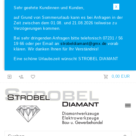
X
Sehr geehrte Kundinnen und Kunden,
auf Grund von Sommerurlaub kann es bei Anfragen in der
Zeit zwischen dem 01.08. und 21.08.2026 teilweise zu
Verzögerungen kommen.
Bei sehr dringenden Anfragen bitte telefonisch 07231 / 56
19 66 oder per Email an
strobeldiamant@gmx.de
vorab
klären. Wir danken Ihnen für Ihr Verständnis!
Eine schöne Urlaubszeit wünscht STROBEL DIAMANT
0,00 EUR