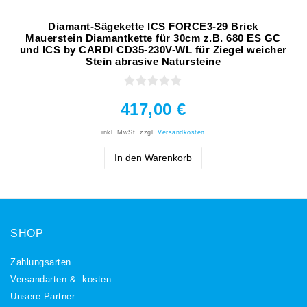
Diamant-Sägekette ICS FORCE3-29 Brick
Mauerstein Diamantkette für 30cm z.B. 680 ES GC
und ICS by CARDI CD35-230V-WL für Ziegel weicher
Stein abrasive Natursteine
417,00 €
inkl. MwSt.
zzgl.
Versandkosten
In den Warenkorb
SHOP
Zahlungsarten
Versandarten & -kosten
Unsere Partner