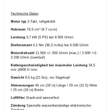
Technische Daten
Motor typ
2-Takt, luftgekühlt
Hubraum
76,5 cm³ (4.7 cu-in)
Leistung
3,7 kW (5 PS) bei 9.500 U/min
Drehmoment
4,1 Nm (36,3 in-lbs) bei 6.500 U/min
Motordrehzahl
11.500 +/- 500 U/min (max.) / 2.800 +/1
3.200 U/min (Leerlauf)
Kettengeschwindigkeit bei maximaler Leistung
34,5
m/s (6800 ft /min
Gewicht
9,5 kg (21 lbs), nur Sägekopf
Abmessungen
46 cm (18 in) Länge / 29 cm (11.5) Höhe
/ 25 cm (10 in) Breite
Luftfilter
Staub-und wasserfest
Zündung
Spezielle wasserbeständige elektronische