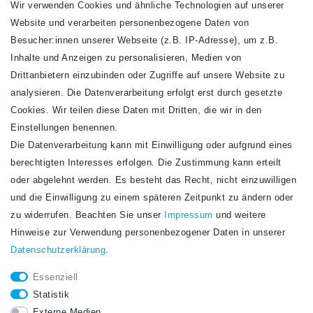
Wir verwenden Cookies und ähnliche Technologien auf unserer
Website und verarbeiten personenbezogene Daten von
VERSANDARTEN
Besucher:innen unserer Webseite (z.B. IP-Adresse), um z.B.
Inhalte und Anzeigen zu personalisieren, Medien von
Drittanbietern einzubinden oder Zugriffe auf unsere Website zu
analysieren. Die Datenverarbeitung erfolgt erst durch gesetzte
Cookies. Wir teilen diese Daten mit Dritten, die wir in den
Einstellungen benennen.
Die Datenverarbeitung kann mit Einwilligung oder aufgrund eines
Newsletter
berechtigten Interesses erfolgen. Die Zustimmung kann erteilt
Newsletter
E-MAIL **
oder abgelehnt werden. Es besteht das Recht, nicht einzuwilligen
Honig
und die Einwilligung zu einem späteren Zeitpunkt zu ändern oder
Hiermit bestätige ich, dass ich die
Daten­schutz­erklärung
gelesen habe. Meine
zu widerrufen. Beachten Sie unser
Impressum
und weitere
Einwilligung kann ich jederzeit widerrufen.**
Hinweise zur Verwendung personenbezogener Daten in unserer
Daten­schutz­erklärung
.
Abonnieren
Essenziell
** Hierbei handelt es sich um ein Pflichtfeld.
Statistik
STAY CONNECTED.
Externe Medien