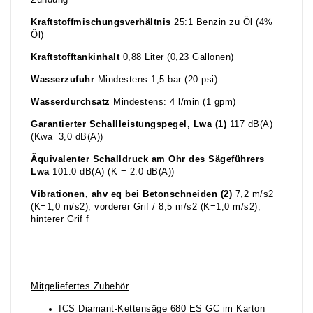
Zündung
Kraftstoffmischungsverhältnis
25:1 Benzin zu Öl (4%
Öl)
Kraftstofftankinhalt
0,88 Liter (0,23 Gallonen)
Wasserzufuhr
Mindestens 1,5 bar (20 psi)
Wasserdurchsatz
Mindestens: 4 l/min (1 gpm)
Garantierter Schallleistungspegel, Lwa (1)
117 dB(A)
(Kwa=3,0 dB(A))
Äquivalenter Schalldruck am Ohr des Sägeführers
Lwa
101.0 dB(A) (K = 2.0 dB(A))
Vibrationen, ahv eq bei Betonschneiden (2)
7,2 m/s2
(K=1,0 m/s2), vorderer Grif / 8,5 m/s2 (K=1,0 m/s2),
hinterer Grif f
Mitgeliefertes Zubehör
ICS Diamant-Kettensäge 680 ES GC im Karton