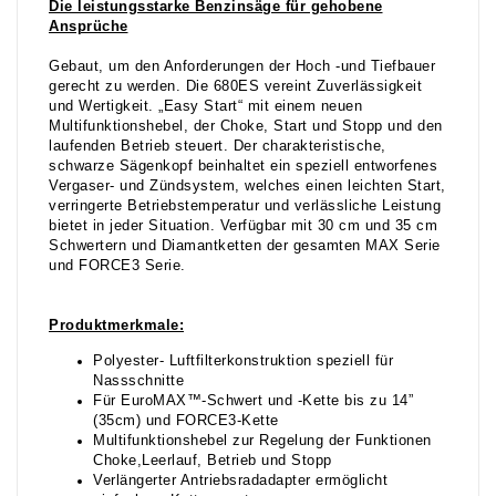
Die leistungsstarke Benzinsäge für gehobene
Ansprüche
Gebaut, um den Anforderungen der Hoch -und Tiefbauer
gerecht zu werden. Die 680ES vereint Zuverlässigkeit
und Wertigkeit. „Easy Start“ mit einem neuen
Multifunktionshebel, der Choke, Start und Stopp und den
laufenden Betrieb steuert. Der charakteristische,
schwarze Sägenkopf beinhaltet ein speziell entworfenes
Vergaser- und Zündsystem, welches einen leichten Start,
verringerte Betriebstemperatur und verlässliche Leistung
bietet in jeder Situation. Verfügbar mit 30 cm und 35 cm
Schwertern und Diamantketten der gesamten MAX Serie
und FORCE3 Serie.
Produktmerkmale:
Polyester- Luftfilterkonstruktion speziell für
Nassschnitte
Für EuroMAX™-Schwert und -Kette bis zu 14”
(35cm) und FORCE3-Kette
Multifunktionshebel zur Regelung der Funktionen
Choke,Leerlauf, Betrieb und Stopp
Verlängerter Antriebsradadapter ermöglicht