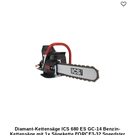
Diamant-Kettensäge ICS 680 ES GC-14 Benzin-
Kettensäge mit 1x Sägekette FORCE3-32 Speedster