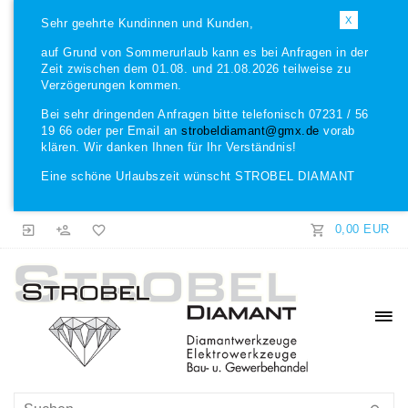
X
Sehr geehrte Kundinnen und Kunden,
auf Grund von Sommerurlaub kann es bei Anfragen in der
Zeit zwischen dem 01.08. und 21.08.2026 teilweise zu
Verzögerungen kommen.
Bei sehr dringenden Anfragen bitte telefonisch 07231 / 56
19 66 oder per Email an
strobeldiamant@gmx.de
vorab
klären. Wir danken Ihnen für Ihr Verständnis!
Eine schöne Urlaubszeit wünscht STROBEL DIAMANT
0,00 EUR