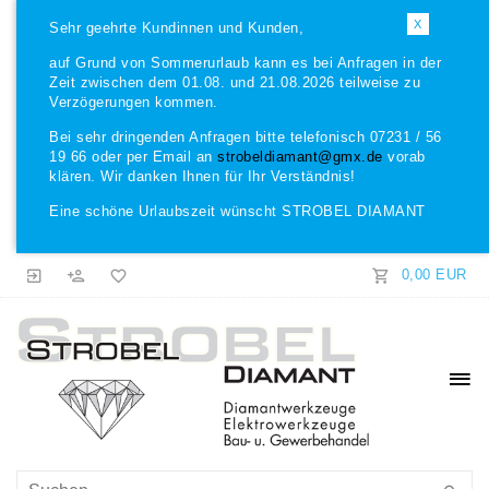
X
Sehr geehrte Kundinnen und Kunden,
auf Grund von Sommerurlaub kann es bei Anfragen in der
Zeit zwischen dem 01.08. und 21.08.2026 teilweise zu
Verzögerungen kommen.
Bei sehr dringenden Anfragen bitte telefonisch 07231 / 56
19 66 oder per Email an
strobeldiamant@gmx.de
vorab
klären. Wir danken Ihnen für Ihr Verständnis!
Eine schöne Urlaubszeit wünscht STROBEL DIAMANT
0,00 EUR