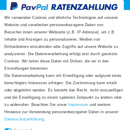
Wir verwenden Cookies und ähnliche Technologien auf unserer
Website und verarbeiten personenbezogene Daten von
VERSANDARTEN
Besucher:innen unserer Webseite (z.B. IP-Adresse), um z.B.
Inhalte und Anzeigen zu personalisieren, Medien von
Drittanbietern einzubinden oder Zugriffe auf unsere Website zu
analysieren. Die Datenverarbeitung erfolgt erst durch gesetzte
Cookies. Wir teilen diese Daten mit Dritten, die wir in den
Einstellungen benennen.
Die Datenverarbeitung kann mit Einwilligung oder aufgrund eines
Newsletter
berechtigten Interesses erfolgen. Die Zustimmung kann erteilt
Newsletter
E-MAIL **
oder abgelehnt werden. Es besteht das Recht, nicht einzuwilligen
Honig
und die Einwilligung zu einem späteren Zeitpunkt zu ändern oder
Hiermit bestätige ich, dass ich die
Daten­schutz­erklärung
gelesen habe. Meine
zu widerrufen. Beachten Sie unser
Impressum
und weitere
Einwilligung kann ich jederzeit widerrufen.**
Hinweise zur Verwendung personenbezogener Daten in unserer
Daten­schutz­erklärung
.
Abonnieren