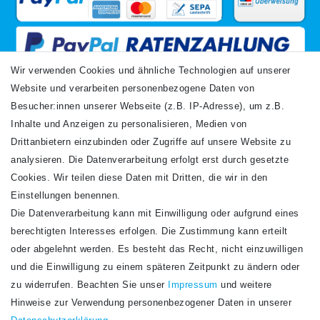
Wir verwenden Cookies und ähnliche Technologien auf unserer
Website und verarbeiten personenbezogene Daten von
VERSANDARTEN
Besucher:innen unserer Webseite (z.B. IP-Adresse), um z.B.
Inhalte und Anzeigen zu personalisieren, Medien von
Drittanbietern einzubinden oder Zugriffe auf unsere Website zu
analysieren. Die Datenverarbeitung erfolgt erst durch gesetzte
Cookies. Wir teilen diese Daten mit Dritten, die wir in den
Einstellungen benennen.
Die Datenverarbeitung kann mit Einwilligung oder aufgrund eines
Newsletter
berechtigten Interesses erfolgen. Die Zustimmung kann erteilt
Newsletter
E-MAIL **
oder abgelehnt werden. Es besteht das Recht, nicht einzuwilligen
Honig
und die Einwilligung zu einem späteren Zeitpunkt zu ändern oder
Hiermit bestätige ich, dass ich die
Daten­schutz­erklärung
gelesen habe. Meine
zu widerrufen. Beachten Sie unser
Impressum
und weitere
Einwilligung kann ich jederzeit widerrufen.**
Hinweise zur Verwendung personenbezogener Daten in unserer