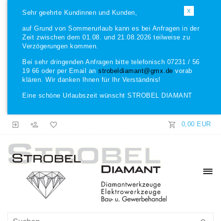
X
Sehr geehrte Kundinnen und Kunden,
auf Grund von Sommerurlaub kann es bei Anfragen in der
Zeit zwischen dem 01.08. und 21.08.2026 teilweise zu
Verzögerungen kommen.
Bei sehr dringenden Anfragen bitte telefonisch 07231 / 56
19 66 oder per Email an
strobeldiamant@gmx.de
vorab
klären. Wir danken Ihnen für Ihr Verständnis!
Eine schöne Urlaubszeit wünscht STROBEL DIAMANT
0,00 EUR