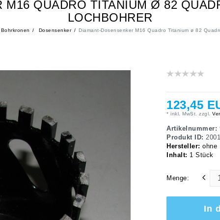
 M16 QUADRO TITANIUM Ø 82 QUA
LOCHBOHRER
Bohrkronen
Dosensenker
Diamant-Dosensenker M16 Quadro Titanium ø 82 Quadr
123,45 E
* inkl. MwSt. zzgl.
Ver
Artikelnummer:
Produkt ID:
200
Hersteller:
ohne
Inhalt:
1
Stück
Menge:
In 