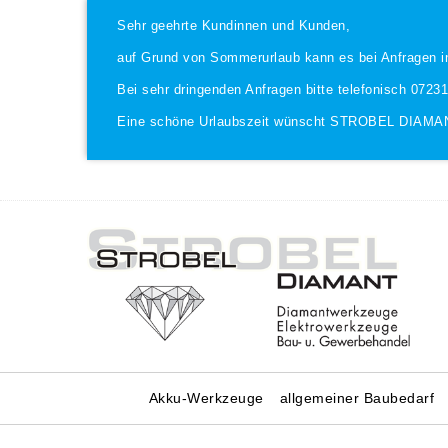
Sehr geehrte Kundinnen und Kunden,
auf Grund von Sommerurlaub kann es bei Anfragen i
Bei sehr dringenden Anfragen bitte telefonisch 0723
Eine schöne Urlaubszeit wünscht STROBEL DIAMA
Akku-Werkzeuge
allgemeiner Baubedarf