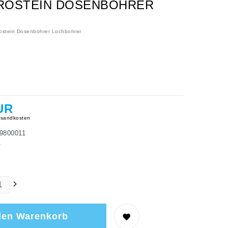
DROSTEIN DOSENBOHRER
ostein Dosenbohrer Lochbohrer
UR
sandkosten
9800011
1
den Warenkorb