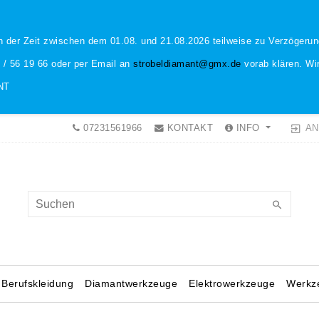
n der Zeit zwischen dem 01.08. und 21.08.2026 teilweise zu Verzöger
1 / 56 19 66 oder per Email an
strobeldiamant@gmx.de
vorab klären. Wir
NT
AN
07231561966
KONTAKT
INFO
Berufskleidung
Diamantwerkzeuge
Elektrowerkzeuge
Werkz