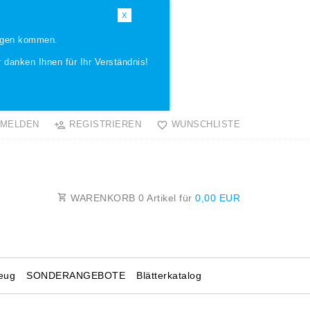
X
ungen kommen.
 danken Ihnen für Ihr Verständnis!
MELDEN
REGISTRIEREN
WUNSCHLISTE
WARENKORB
0
Artikel für
0,00 EUR
eug
SONDERANGEBOTE
Blätterkatalog