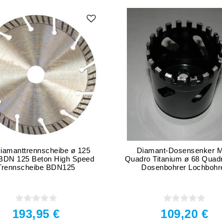
Diamanttrennscheibe ø 125
Diamant-Dosensenker 
 BDN 125 Beton High Speed
Quadro Titanium ø 68 Quadr
Trennscheibe BDN125
Dosenbohrer Lochbohr
193,95 €
109,20 €