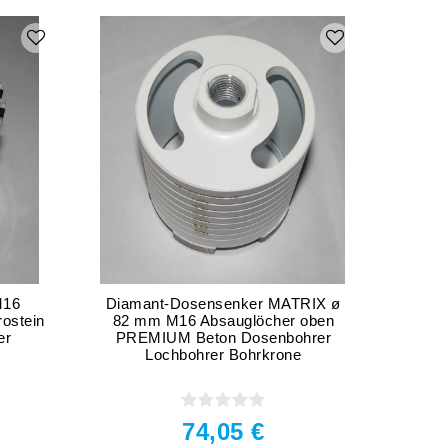
M16
Diamant-Dosensenker MATRIX ø
Diama
ostein
82 mm M16 Absauglöcher oben
82 
er
PREMIUM Beton Dosenbohrer
D
Lochbohrer Bohrkrone
74,05 €