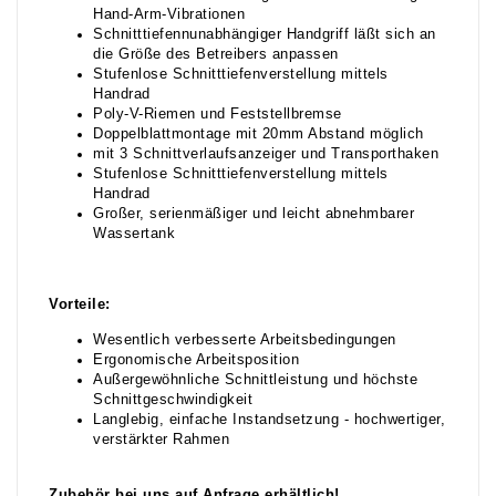
Hand-Arm-Vibrationen
Schnitttiefennunabhängiger Handgriff läßt sich an
die Größe des Betreibers anpassen
Stufenlose Schnitttiefenverstellung mittels
Handrad
Poly-V-Riemen und Feststellbremse
Doppelblattmontage mit 20mm Abstand möglich
mit 3 Schnittverlaufsanzeiger und Transporthaken
Stufenlose Schnitttiefenverstellung mittels
Handrad
Großer, serienmäßiger und leicht abnehmbarer
Wassertank
Vorteile:
Wesentlich verbesserte Arbeitsbedingungen
Ergonomische Arbeitsposition
Außergewöhnliche Schnittleistung und höchste
Schnittgeschwindigkeit
Langlebig, einfache Instandsetzung - hochwertiger,
verstärkter Rahmen
Zubehör bei uns auf Anfrage erhältlich!