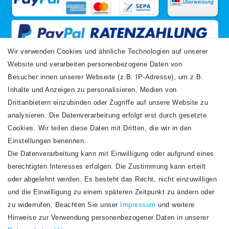
Wir verwenden Cookies und ähnliche Technologien auf unserer
Website und verarbeiten personenbezogene Daten von
VERSANDARTEN
Besucher:innen unserer Webseite (z.B. IP-Adresse), um z.B.
Inhalte und Anzeigen zu personalisieren, Medien von
Drittanbietern einzubinden oder Zugriffe auf unsere Website zu
analysieren. Die Datenverarbeitung erfolgt erst durch gesetzte
Cookies. Wir teilen diese Daten mit Dritten, die wir in den
Einstellungen benennen.
Die Datenverarbeitung kann mit Einwilligung oder aufgrund eines
Newsletter
berechtigten Interesses erfolgen. Die Zustimmung kann erteilt
Newsletter
E-MAIL **
oder abgelehnt werden. Es besteht das Recht, nicht einzuwilligen
Honig
und die Einwilligung zu einem späteren Zeitpunkt zu ändern oder
Hiermit bestätige ich, dass ich die
Daten­schutz­erklärung
gelesen habe. Meine
zu widerrufen. Beachten Sie unser
Impressum
und weitere
Einwilligung kann ich jederzeit widerrufen.**
Hinweise zur Verwendung personenbezogener Daten in unserer