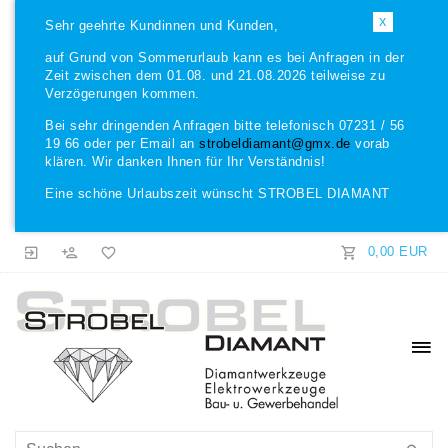
X
Sehr geehrte Kundinnen und Kunden,
auf Grund von Sommerurlaub kann es bei Anfragen in der
Zeit zwischen dem 01.08. und 21.08.2026 teilweise zu
Verzögerungen kommen.
Bei sehr dringenden Anfragen bitte telefonisch 07231 / 56
19 66 oder per Email an
strobeldiamant@gmx.de
vorab
klären. Wir danken Ihnen für Ihr Verständnis!
Eine schöne Urlaubszeit wünscht STROBEL DIAMANT
0,00 EUR