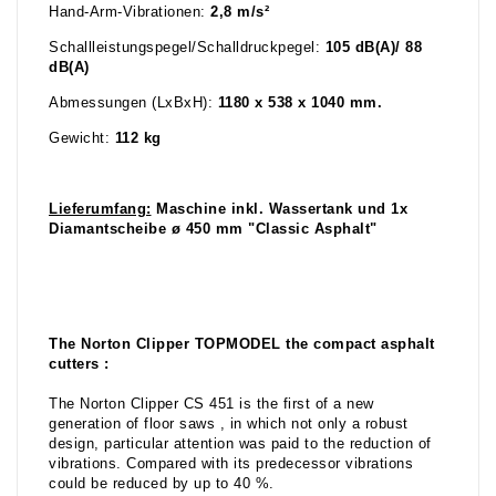
Hand-Arm-Vibrationen:
2,8 m/s²
Schallleistungspegel/Schalldruckpegel:
105 dB(A)/ 88
dB(A)
Abmessungen (LxBxH):
1180 x 538 x 1040 mm.
Gewicht:
112 kg
Lieferumfang:
Maschine inkl. Wassertank und 1x
Diamantscheibe ø 450 mm "Classic Asphalt"
The Norton Clipper TOPMODEL the compact asphalt
cutters :
The Norton Clipper CS 451 is the first of a new
generation of floor saws , in which not only a robust
design, particular attention was paid to the reduction of
vibrations. Compared with its predecessor vibrations
could be reduced by up to 40 %.