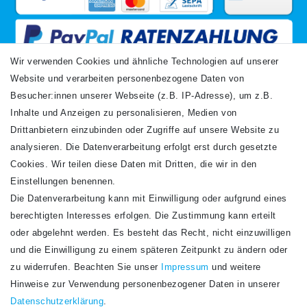
Wir verwenden Cookies und ähnliche Technologien auf unserer
Website und verarbeiten personenbezogene Daten von
VERSANDARTEN
Besucher:innen unserer Webseite (z.B. IP-Adresse), um z.B.
Inhalte und Anzeigen zu personalisieren, Medien von
Drittanbietern einzubinden oder Zugriffe auf unsere Website zu
analysieren. Die Datenverarbeitung erfolgt erst durch gesetzte
Cookies. Wir teilen diese Daten mit Dritten, die wir in den
Einstellungen benennen.
Die Datenverarbeitung kann mit Einwilligung oder aufgrund eines
Newsletter
berechtigten Interesses erfolgen. Die Zustimmung kann erteilt
Newsletter
E-MAIL **
oder abgelehnt werden. Es besteht das Recht, nicht einzuwilligen
Honig
und die Einwilligung zu einem späteren Zeitpunkt zu ändern oder
Hiermit bestätige ich, dass ich die
Daten­schutz­erklärung
gelesen habe. Meine
zu widerrufen. Beachten Sie unser
Impressum
und weitere
Einwilligung kann ich jederzeit widerrufen.**
Hinweise zur Verwendung personenbezogener Daten in unserer
Daten­schutz­erklärung
.