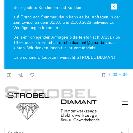
X
Sehr geehrte Kundinnen und Kunden,
auf Grund von Sommerurlaub kann es bei Anfragen in der
Zeit zwischen dem 01.08. und 21.08.2026 teilweise zu
Verzögerungen kommen.
Bei sehr dringenden Anfragen bitte telefonisch 07231 / 56
19 66 oder per Email an
strobeldiamant@gmx.de
vorab
klären. Wir danken Ihnen für Ihr Verständnis!
Eine schöne Urlaubszeit wünscht STROBEL DIAMANT
0,00 EUR