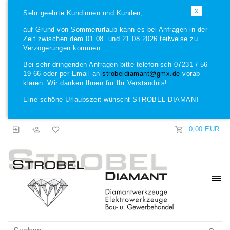
X
Sehr geehrte Kundinnen und Kunden,
auf Grund von Sommerurlaub kann es bei Anfragen in der
Zeit zwischen dem 01.08. und 21.08.2026 teilweise zu
Verzögerungen kommen.
Bei sehr dringenden Anfragen bitte telefonisch 07231 / 56
19 66 oder per Email an
strobeldiamant@gmx.de
vorab
klären. Wir danken Ihnen für Ihr Verständnis!
Eine schöne Urlaubszeit wünscht STROBEL DIAMANT
0,00 EUR