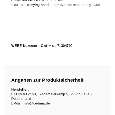
• Saw Record on the right or left
• pull-out carrying handle to move the machine by hand
WEEE Nummer - Cedima - 71304700
Angaben zur Produktsicherheit
Hersteller:
CEDIMA GmbH
Siedemeierkamp
5
29227
Celle
Deutschland
E-Mail:
info@cedima.de