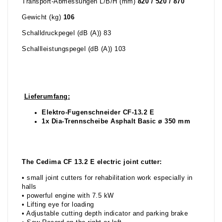
Transport-Abmessungen L/B/H (mm)
820 / 520 / 870
Gewicht (kg)
106
Schalldruckpegel (dB (A)) 83
Schallleistungspegel (dB (A)) 103
Lieferumfang:
Elektro-Fugenschneider CF-13.2 E
1x Dia-Trennscheibe Asphalt Basic ø 350 mm
The Cedima CF 13.2 E electric joint cutter:
• small joint cutters for rehabilitation work especially in
halls
• powerful engine with 7.5 kW
• Lifting eye for loading
• Adjustable cutting depth indicator and parking brake