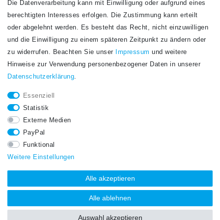
Die Datenverarbeitung kann mit Einwilligung oder aufgrund eines
Newsletter
berechtigten Interesses erfolgen. Die Zustimmung kann erteilt
Newsletter
E-MAIL **
oder abgelehnt werden. Es besteht das Recht, nicht einzuwilligen
Honig
und die Einwilligung zu einem späteren Zeitpunkt zu ändern oder
Hiermit bestätige ich, dass ich die
Daten­schutz­erklärung
gelesen habe. Meine
zu widerrufen. Beachten Sie unser
Impressum
und weitere
Einwilligung kann ich jederzeit widerrufen.**
Hinweise zur Verwendung personenbezogener Daten in unserer
Daten­schutz­erklärung
.
Abonnieren
Essenziell
** Hierbei handelt es sich um ein Pflichtfeld.
Statistik
STAY CONNECTED.
Externe Medien
PayPal
Funktional
Weitere Einstellungen
Alle akzeptieren
Alle ablehnen
Auswahl akzeptieren