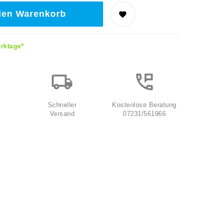
den Warenkorb
erktage*
Schneller
Kostenlose Beratung
Versand
07231/561966