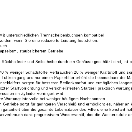
 Mit unterschiedlichen Trennscheibenbuchsen kompatibel
erden, wenn Sie eine reduzierte Leistung feststellen.
auch
kapseltem, staubsicherem Getriebe.
ückholfeder und Seilscheibe durch ein Gehäuse geschützt sind, ist pra
70 % weniger Schadstoffe, verbrauchen 20 % weniger Kraftstoff und sor
t-Luftreinigung und nur einem Papierfilter erhöht die Lebensdauer der M
nschleifers sorgen für besseren Bedienkomfort und ermöglichen längere
zter Startvorrichtung und verschleißfesten Startseil praktisch wartungsf
ression im Zylinder verringert wird.
ere Wartungsintervalle bei weniger häufigem Nachspannen.
 Getriebe sorgt für geringeren Verschleiß und ermöglicht es, näher an
ch garantiert über die gesamte Lebensdauer des Filters eine konstant ho
rverbrauch dank progressivem Wasserventil, das die Wasserzufuhr an 