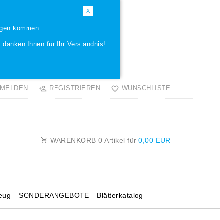
X
ungen kommen.
 danken Ihnen für Ihr Verständnis!
MELDEN
REGISTRIEREN
WUNSCHLISTE
WARENKORB
0
Artikel für
0,00 EUR
eug
SONDERANGEBOTE
Blätterkatalog