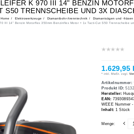
IFER K 970 III 14" BENZIN MOTOR
T S50 TRENNSCHEIBE UND 3X DIAS
Home
Elektrowerkzeuge
Diamantbohr-/trenntechnik
Diamantsägen und -fräsen
70 III 14" Benzin Motorflex 350mm Benzinflex Motor + 1x Tacti-Cut S50 Trennscheibe 
1.629,95
* inkl. MwSt. zzgl.
Ver
Artikelnummer:
Produkt ID:
513
Hersteller:
Husq
EAN:
739308934
WEEE Nummer - 
Inhalt:
1
Stück
Menge: