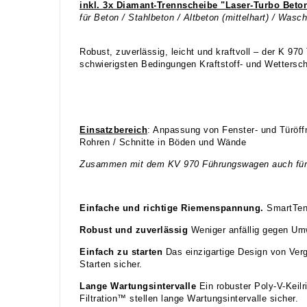
inkl. 3x Diamant-Trennscheibe "Laser-Turbo Beto
für Beton / Stahlbeton / Altbeton (mittelhart) / Wasc
Robust, zuverlässig, leicht und kraftvoll – der K 97
schwierigsten Bedingungen Kraftstoff- und Wetters
Einsatzbereich
: Anpassung von Fenster- und Türöff
Rohren / Schnitte in Böden und Wände
Zusammen mit dem KV 970 Führungswagen auch für Ei
Einfache und richtige Riemenspannung.
SmartTen
Robust und zuverlässig
Weniger anfällig gegen Umw
Einfach zu starten
Das einzigartige Design von Verg
Starten sicher.
Lange Wartungsintervalle
Ein robuster Poly-V-Keilr
Filtration™ stellen lange Wartungsintervalle sicher.