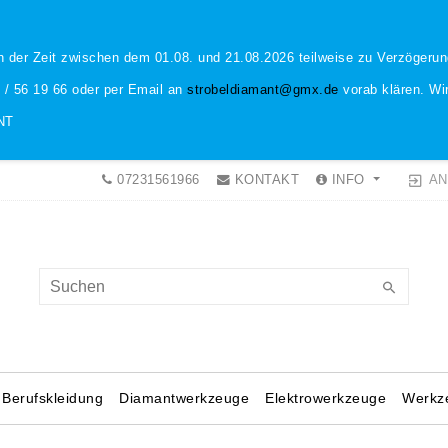
n der Zeit zwischen dem 01.08. und 21.08.2026 teilweise zu Verzöger
1 / 56 19 66 oder per Email an
strobeldiamant@gmx.de
vorab klären. Wir
NT
AN
07231561966
KONTAKT
INFO
Berufskleidung
Diamantwerkzeuge
Elektrowerkzeuge
Werkz