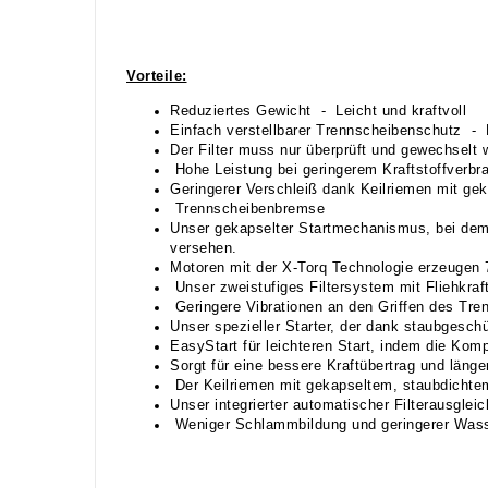
Vorteile:
Reduziertes Gewicht - Leicht und kraftvoll
Einfach verstellbarer Trennscheibenschutz -
Der Filter muss nur überprüft und gewechselt w
Hohe Leistung bei geringerem Kraftstoffverbr
Geringerer Verschleiß dank Keilriemen mit ge
Trennscheibenbremse
Unser gekapselter Startmechanismus, bei dem R
versehen.
Motoren mit der X-Torq Technologie erzeugen 
Unser zweistufiges Filtersystem mit Fliehkraf
Geringere Vibrationen an den Griffen des Tren
Unser spezieller Starter, der dank staubgeschüt
EasyStart für leichteren Start, indem die Komp
Sorgt für eine bessere Kraftübertrag und läng
Der Keilriemen mit gekapseltem, staubdichtem
Unser integrierter automatischer Filterausglei
Weniger Schlammbildung und geringerer Wasse