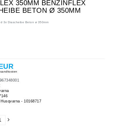
FLEX 350MM BENZINFLEX
CHEIBE BETON Ø 350MM
und 3x Diascheibe Beton ø 350mm
 EUR
sandkosten
967348001
2
varna
7146
Husqvarna - 10168717