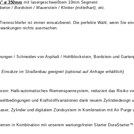
n"
ø 350mm
mit lasergeschweißtem 10mm Segment
hbeton /
Bordstein / Mauerstein / Klinker (mittelhart), etc.
0 Trennschleifer ist immer einsatzbereit. Die perfekte Wahl, wenn Sie ei
chwankungen nichts ausmachen.
nungen / Schneiden von Asphalt / Hohlblockstein, Bordstein und Garten
nsätze im Straßenbau geeignet (optional auf Anfrage erhältlich)
sion: Halb-automatisches Riemenspannsystem, reduziert das Risiko vo
eltbedingungen und Kraftstoffvariationen dank neuem Zylinderdesign un
aser, Zylinder und digitalem Zündsystem in Kombination mit Air Purge 
iemen in Kombination mit unserem wartungsfreien Starter DuraStarter™ u