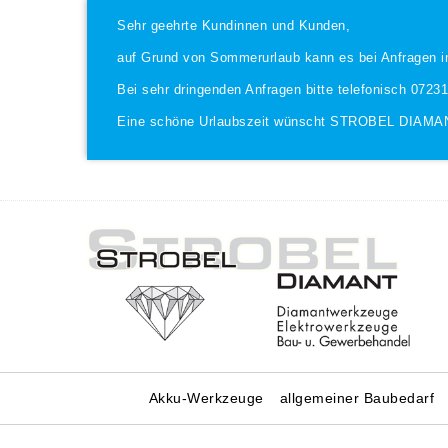
Sehr geehrte Kundinnen und Kunden,
auf Grund von Sommerurlaub kann es bei Anfragen i
Bei sehr dringenden Anfragen bitte telefonisch 0723
Eine schöne Urlaubszeit wünscht STROBEL DIAMA
Akku-Werkzeuge
allgemeiner Baubedarf