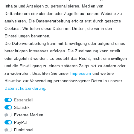
Inhalte und Anzeigen zu personalisieren, Medien von
Drittanbietern einzubinden oder Zugriffe auf unsere Website zu
analysieren. Die Datenverarbeitung erfolgt erst durch gesetzte
Cookies. Wir teilen diese Daten mit Dritten, die wir in den
Einstellungen benennen.
Die Datenverarbeitung kann mit Einwilligung oder aufgrund eines
Newsletter
berechtigten Interesses erfolgen. Die Zustimmung kann erteilt
Newsletter
E-MAIL **
oder abgelehnt werden. Es besteht das Recht, nicht einzuwilligen
Honig
und die Einwilligung zu einem späteren Zeitpunkt zu ändern oder
Hiermit bestätige ich, dass ich die
Daten­schutz­erklärung
gelesen habe. Meine
zu widerrufen. Beachten Sie unser
Impressum
und weitere
Einwilligung kann ich jederzeit widerrufen.**
Hinweise zur Verwendung personenbezogener Daten in unserer
Daten­schutz­erklärung
.
Abonnieren
Essenziell
** Hierbei handelt es sich um ein Pflichtfeld.
Statistik
STAY CONNECTED.
Externe Medien
PayPal
Funktional