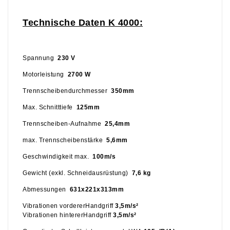
Technische Daten K 4000:
Spannung
230 V
Motorleistung
2700 W
Trennscheibendurchmesser
350mm
Max. Schnitttiefe
125mm
Trennscheiben-Aufnahme
25,4mm
max. Trennscheibenstärke
5,6mm
Geschwindigkeit max.
100m/s
Gewicht (exkl. Schneidausrüstung)
7,6 kg
Abmessungen
631x221x313mm
Vibrationen vordererHandgriff
3,5m/s²
Vibrationen hintererHandgriff
3,5m/s²