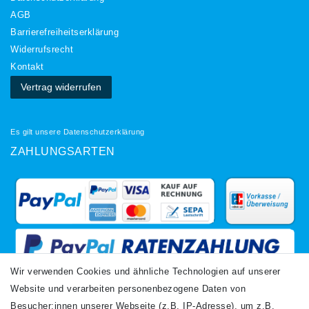
AGB
Barrierefreiheitserklärung
Widerrufs­recht
Kontakt
Vertrag widerrufen
Es gilt unsere
Datenschutzerklärung
ZAHLUNGSARTEN
Wir verwenden Cookies und ähnliche Technologien auf unserer
Website und verarbeiten personenbezogene Daten von
VERSANDARTEN
Besucher:innen unserer Webseite (z.B. IP-Adresse), um z.B.