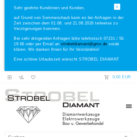
X
Sehr geehrte Kundinnen und Kunden,
auf Grund von Sommerurlaub kann es bei Anfragen in der
Zeit zwischen dem 01.08. und 21.08.2026 teilweise zu
Verzögerungen kommen.
Bei sehr dringenden Anfragen bitte telefonisch 07231 / 56
19 66 oder per Email an
strobeldiamant@gmx.de
vorab
klären. Wir danken Ihnen für Ihr Verständnis!
Eine schöne Urlaubszeit wünscht STROBEL DIAMANT
0,00 EUR