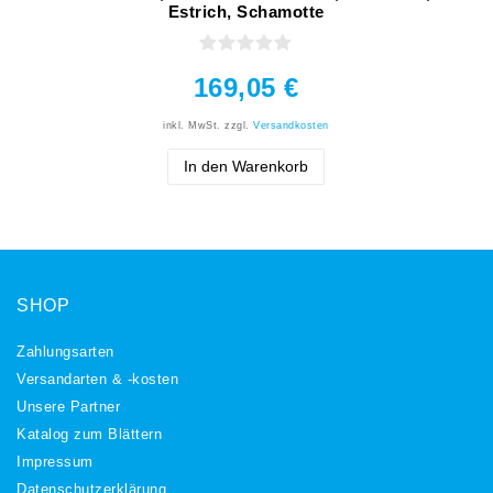
Estrich, Schamotte
169,05 €
inkl. MwSt.
zzgl.
Versandkosten
In den Warenkorb
SHOP
Zahlungsarten
Versandarten & -kosten
Unsere Partner
Katalog zum Blättern
Impressum
Daten­schutz­erklärung