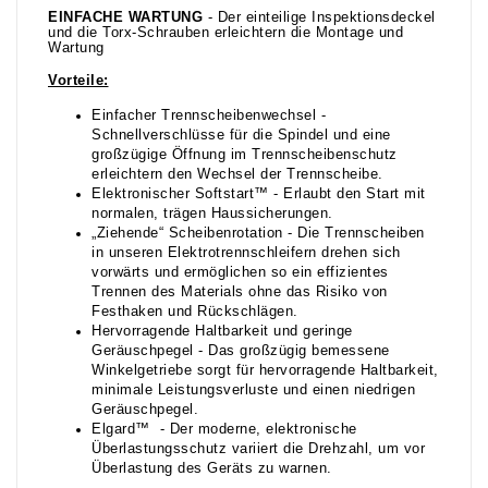
EINFACHE WARTUNG
- Der einteilige Inspektionsdeckel
und die Torx-Schrauben erleichtern die Montage und
Wartung
Vorteile:
Einfacher Trennscheibenwechsel -
Schnellverschlüsse für die Spindel und eine
großzügige Öffnung im Trennscheibenschutz
erleichtern den Wechsel der Trennscheibe.
Elektronischer Softstart™ - Erlaubt den Start mit
normalen, trägen Haussicherungen.
„Ziehende“ Scheibenrotation - Die Trennscheiben
in unseren Elektrotrennschleifern drehen sich
vorwärts und ermöglichen so ein effizientes
Trennen des Materials ohne das Risiko von
Festhaken und Rückschlägen.
Hervorragende Haltbarkeit und geringe
Geräuschpegel - Das großzügig bemessene
Winkelgetriebe sorgt für hervorragende Haltbarkeit,
minimale Leistungsverluste und einen niedrigen
Geräuschpegel.
Elgard™ - Der moderne, elektronische
Überlastungsschutz variiert die Drehzahl, um vor
Überlastung des Geräts zu warnen.