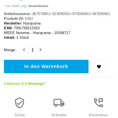
* inkl. MwSt. zzgl.
Versandkosten
Artikelnummer:
967079801+523095001+970509401+587905801
Produkt ID:
5302
Hersteller:
Husqvarna
EAN:
7391736213103
WEEE Nummer - Husqvarna - 10168717
Inhalt:
1
Stück
Menge:
In den Warenkorb
Lieferzeit 2-4 Werktage*
Sicher
Schneller
Kostenlose