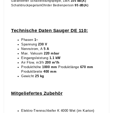
Garantierter Schallleistungspegel, LWA
105 dB(A)
SchalldruckpegelamOhrder Bedienperson
95 dB(A)
Technische Daten Sauger DE 110:
Phasen
1~
Spannung
230 V
Nennstrom, A
5 A
Max. Vakuum
220 mbar
Eingangsleistung
1.1 kW
Air Flow, m3/h
200 m³/h
Produkthöhe
1000 mm
Produktlänge
670 mm
Produktbreite
400 mm
Gewicht
25 kg
Mitgeliefertes Zubehör
Elektro-Trennschleifer K 4000 Wet (im Karton)