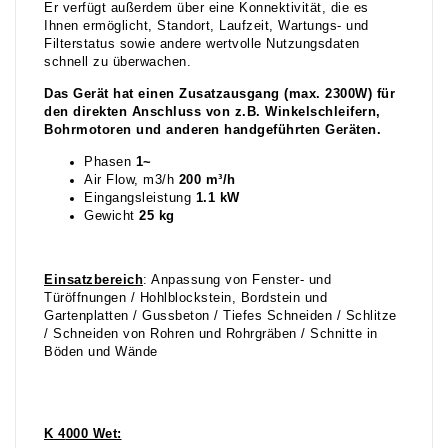
Er verfügt außerdem über eine Konnektivität, die es
Ihnen ermöglicht, Standort, Laufzeit, Wartungs- und
Filterstatus sowie andere wertvolle Nutzungsdaten
schnell zu überwachen.
Das Gerät hat einen Zusatzausgang (max. 2300W) für
den direkten Anschluss von z.B. Winkelschleifern,
Bohrmotoren und anderen handgeführten Geräten.
Phasen
1~
Air Flow, m3/h
200 m³/h
Eingangsleistung
1.1 kW
Gewicht
25 kg
Einsatzbereich
: Anpassung von Fenster- und
Türöffnungen / Hohlblockstein, Bordstein und
Gartenplatten / Gussbeton / Tiefes Schneiden / Schlitze
/ Schneiden von Rohren und Rohrgräben / Schnitte in
Böden und Wände
K
4
000 Wet: