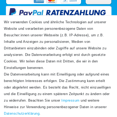
Wir verwenden Cookies und ähnliche Technologien auf unserer
Website und verarbeiten personenbezogene Daten von
VERSANDARTEN
Besucher:innen unserer Webseite (z.B. IP-Adresse), um z.B.
Inhalte und Anzeigen zu personalisieren, Medien von
Drittanbietern einzubinden oder Zugriffe auf unsere Website zu
analysieren. Die Datenverarbeitung erfolgt erst durch gesetzte
Cookies. Wir teilen diese Daten mit Dritten, die wir in den
Einstellungen benennen.
Die Datenverarbeitung kann mit Einwilligung oder aufgrund eines
Newsletter
berechtigten Interesses erfolgen. Die Zustimmung kann erteilt
Newsletter
E-MAIL **
oder abgelehnt werden. Es besteht das Recht, nicht einzuwilligen
Honig
und die Einwilligung zu einem späteren Zeitpunkt zu ändern oder
Hiermit bestätige ich, dass ich die
Daten­schutz­erklärung
gelesen habe. Meine
zu widerrufen. Beachten Sie unser
Impressum
und weitere
Einwilligung kann ich jederzeit widerrufen.**
Hinweise zur Verwendung personenbezogener Daten in unserer
Daten­schutz­erklärung
.