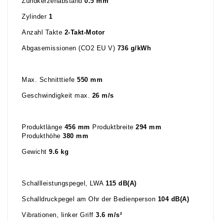
Zündkerzenabstand
0.5 mm
Zylinder
1
Anzahl Takte
2-Takt-Motor
Abgasemissionen (CO2 EU V)
736 g/kWh
Max. Schnitttiefe
550 mm
Geschwindigkeit max.
26 m/s
Produktlänge
456 mm
Produktbreite
294 mm
Produkthöhe
380 mm
Gewicht
9.6 kg
Schallleistungspegel, LWA
115 dB(A)
Schalldruckpegel am Ohr der Bedienperson
104 dB(A)
Vibrationen, linker Griff
3.6 m/s²