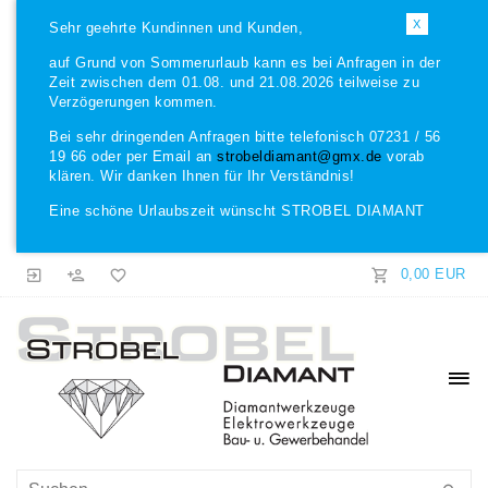
X
Sehr geehrte Kundinnen und Kunden,
auf Grund von Sommerurlaub kann es bei Anfragen in der
Zeit zwischen dem 01.08. und 21.08.2026 teilweise zu
Verzögerungen kommen.
Bei sehr dringenden Anfragen bitte telefonisch 07231 / 56
19 66 oder per Email an
strobeldiamant@gmx.de
vorab
klären. Wir danken Ihnen für Ihr Verständnis!
Eine schöne Urlaubszeit wünscht STROBEL DIAMANT
0,00 EUR