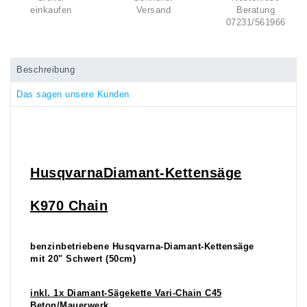
einkaufen
Versand
Beratung
07231/561966
Beschreibung
Das sagen unsere Kunden
Husqvarna
Diamant-
Kettensäge
K970 Chain
benzinbetriebene Husqvarna-Diamant-Kettensäge
mit 20" Schwert (50cm)
inkl. 1x Diamant-Sägekette Vari-Chain C45
Beton/Mauerwerk