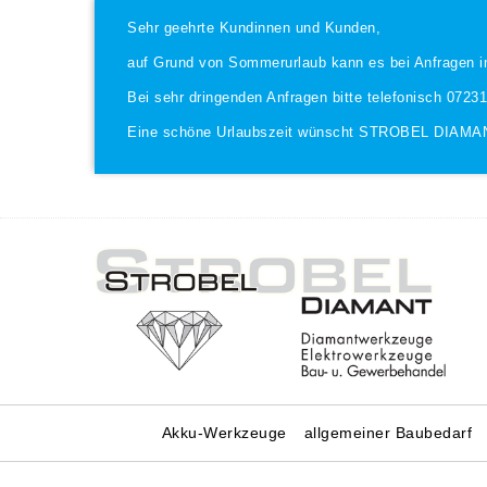
Sehr geehrte Kundinnen und Kunden,
auf Grund von Sommerurlaub kann es bei Anfragen i
Bei sehr dringenden Anfragen bitte telefonisch 0723
Eine schöne Urlaubszeit wünscht STROBEL DIAMA
Akku-Werkzeuge
allgemeiner Baubedarf