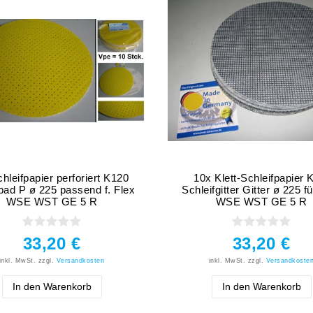
hleifpapier perforiert K120
10x Klett-Schleifpapier 
ad P ø 225 passend f. Flex
Schleifgitter Gitter ø 225 f
WSE WST GE 5 R
WSE WST GE 5 R
33,20 €
33,20 €
inkl. MwSt.
zzgl.
Versandkosten
inkl. MwSt.
zzgl.
Versandkoste
In den Warenkorb
In den Warenkorb