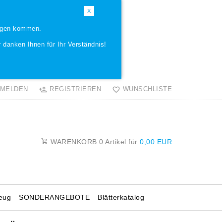
X
ungen kommen.
 danken Ihnen für Ihr Verständnis!
MELDEN
REGISTRIEREN
WUNSCHLISTE
WARENKORB
0
Artikel für
0,00 EUR
eug
SONDERANGEBOTE
Blätterkatalog