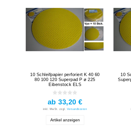
10 Schleifpapier perforiert K 40 60
10 Sc
80 100 120 Superpad P ø 225
Superp
Eibenstock ELS
ab 33,20 €
inkl. MwSt.
zzgl.
Versandkosten
Artikel anzeigen