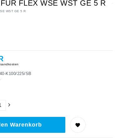
5 FÜR FLEX WSE WST GE 5 R
x WSE WST GE 5 R
R
sandkosten
40-K100/225/SB
4
den Warenkorb