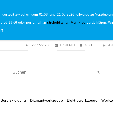
n der Zeit zwischen dem 01.08. und 21.08.2026 teilweise zu Verzöger
1 / 56 19 66 oder per Email an
strobeldiamant@gmx.de
vorab klären. Wir
NT
AN
07231561966
KONTAKT
INFO
Berufskleidung
Diamantwerkzeuge
Elektrowerkzeuge
Werkz