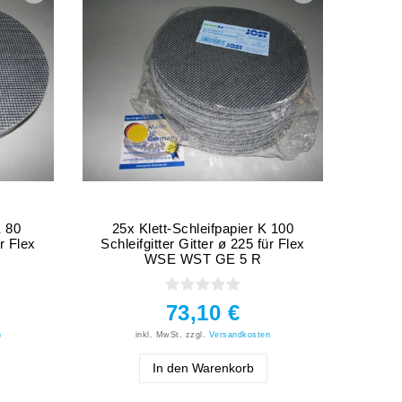
K 80
25x Klett-Schleifpapier K 100
ür Flex
Schleifgitter Gitter ø 225 für Flex
WSE WST GE 5 R
73,10 €
n
inkl. MwSt.
zzgl.
Versandkosten
In den Warenkorb