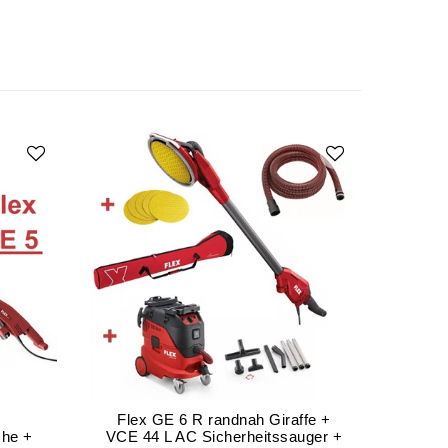
Flex GE 6 R randnah Giraffe +
che +
VCE 44 L AC Sicherheitssauger +
Langh