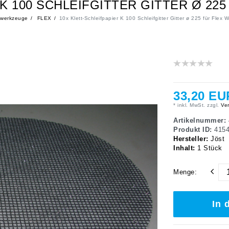
K 100 SCHLEIFGITTER GITTER Ø 22
owerkzeuge
FLEX
10x Klett-Schleifpapier K 100 Schleifgitter Gitter ø 225 für Fle
33,20 EU
* inkl. MwSt. zzgl.
Ver
Artikelnummer:
Produkt ID:
415
Hersteller:
Jöst
Inhalt:
1
Stück
Menge:
In 