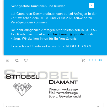
X
Sehr geehrte Kundinnen und Kunden,
auf Grund von Sommerurlaub kann es bei Anfragen in der
Zeit zwischen dem 01.08. und 21.08.2026 teilweise zu
Verzögerungen kommen.
Bei sehr dringenden Anfragen bitte telefonisch 07231 / 56
19 66 oder per Email an
strobeldiamant@gmx.de
vorab
klären. Wir danken Ihnen für Ihr Verständnis!
Eine schöne Urlaubszeit wünscht STROBEL DIAMANT
0,00 EUR