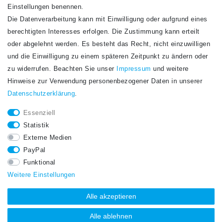
Einstellungen benennen.
Die Datenverarbeitung kann mit Einwilligung oder aufgrund eines
Newsletter
berechtigten Interesses erfolgen. Die Zustimmung kann erteilt
Newsletter
E-MAIL **
oder abgelehnt werden. Es besteht das Recht, nicht einzuwilligen
Honig
und die Einwilligung zu einem späteren Zeitpunkt zu ändern oder
Hiermit bestätige ich, dass ich die
Daten­schutz­erklärung
gelesen habe. Meine
zu widerrufen. Beachten Sie unser
Impressum
und weitere
Einwilligung kann ich jederzeit widerrufen.**
Hinweise zur Verwendung personenbezogener Daten in unserer
Daten­schutz­erklärung
.
Abonnieren
Essenziell
** Hierbei handelt es sich um ein Pflichtfeld.
Statistik
STAY CONNECTED.
Externe Medien
PayPal
Funktional
Weitere Einstellungen
Alle akzeptieren
Alle ablehnen