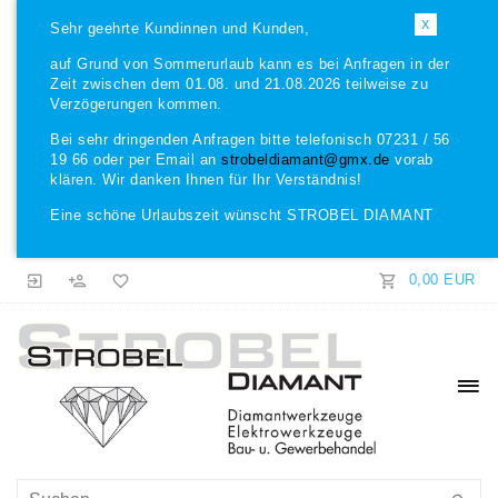
X
Sehr geehrte Kundinnen und Kunden,
auf Grund von Sommerurlaub kann es bei Anfragen in der
Zeit zwischen dem 01.08. und 21.08.2026 teilweise zu
Verzögerungen kommen.
Bei sehr dringenden Anfragen bitte telefonisch 07231 / 56
19 66 oder per Email an
strobeldiamant@gmx.de
vorab
klären. Wir danken Ihnen für Ihr Verständnis!
Eine schöne Urlaubszeit wünscht STROBEL DIAMANT
0,00 EUR