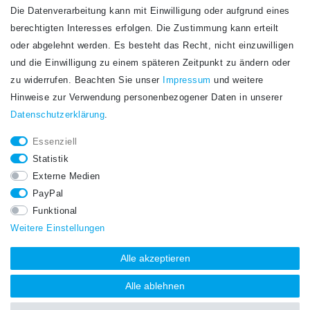
Die Datenverarbeitung kann mit Einwilligung oder aufgrund eines
Newsletter
berechtigten Interesses erfolgen. Die Zustimmung kann erteilt
Newsletter
E-MAIL **
oder abgelehnt werden. Es besteht das Recht, nicht einzuwilligen
Honig
und die Einwilligung zu einem späteren Zeitpunkt zu ändern oder
Hiermit bestätige ich, dass ich die
Daten­schutz­erklärung
gelesen habe. Meine
zu widerrufen. Beachten Sie unser
Impressum
und weitere
Einwilligung kann ich jederzeit widerrufen.**
Hinweise zur Verwendung personenbezogener Daten in unserer
Daten­schutz­erklärung
.
Abonnieren
Essenziell
** Hierbei handelt es sich um ein Pflichtfeld.
Statistik
STAY CONNECTED.
Externe Medien
PayPal
Funktional
Weitere Einstellungen
Alle akzeptieren
Alle ablehnen