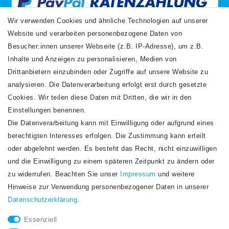
Wir verwenden Cookies und ähnliche Technologien auf unserer
Website und verarbeiten personenbezogene Daten von
VERSANDARTEN
Besucher:innen unserer Webseite (z.B. IP-Adresse), um z.B.
Inhalte und Anzeigen zu personalisieren, Medien von
Drittanbietern einzubinden oder Zugriffe auf unsere Website zu
analysieren. Die Datenverarbeitung erfolgt erst durch gesetzte
Cookies. Wir teilen diese Daten mit Dritten, die wir in den
Einstellungen benennen.
Die Datenverarbeitung kann mit Einwilligung oder aufgrund eines
Newsletter
berechtigten Interesses erfolgen. Die Zustimmung kann erteilt
Newsletter
E-MAIL **
oder abgelehnt werden. Es besteht das Recht, nicht einzuwilligen
Honig
und die Einwilligung zu einem späteren Zeitpunkt zu ändern oder
Hiermit bestätige ich, dass ich die
Daten­schutz­erklärung
gelesen habe. Meine
zu widerrufen. Beachten Sie unser
Impressum
und weitere
Einwilligung kann ich jederzeit widerrufen.**
Hinweise zur Verwendung personenbezogener Daten in unserer
Daten­schutz­erklärung
.
Abonnieren
Essenziell
** Hierbei handelt es sich um ein Pflichtfeld.