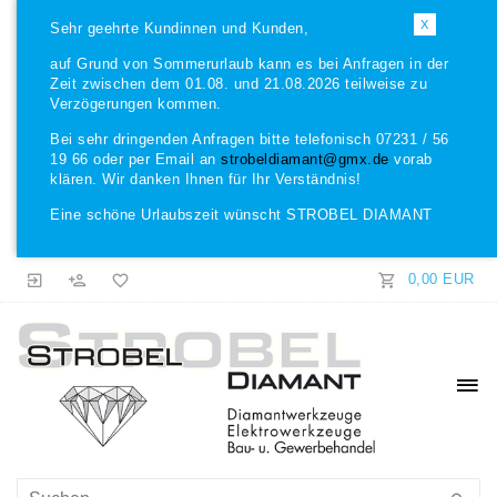
X
Sehr geehrte Kundinnen und Kunden,
auf Grund von Sommerurlaub kann es bei Anfragen in der
Zeit zwischen dem 01.08. und 21.08.2026 teilweise zu
Verzögerungen kommen.
Bei sehr dringenden Anfragen bitte telefonisch 07231 / 56
19 66 oder per Email an
strobeldiamant@gmx.de
vorab
klären. Wir danken Ihnen für Ihr Verständnis!
Eine schöne Urlaubszeit wünscht STROBEL DIAMANT
0,00 EUR