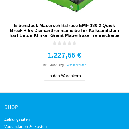
Eibenstock Mauerschlitzfräse EMF 180.2 Quick
Break + 5x Diamanttrennscheibe für Kalksandstein
hart Beton Klinker Granit Mauerfräse Trennscheibe
1.227,55 €
inkl. MwSt.
zzgl.
Versandkosten
In den Warenkorb
SHOP
Zahlungsarten
Versandarten & -kosten