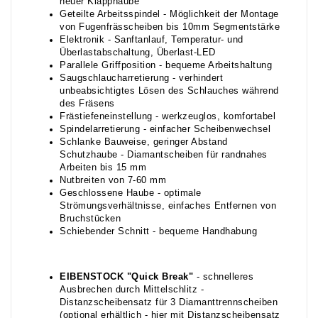
neuer Klapphaube
Geteilte Arbeitsspindel - Möglichkeit der Montage
von Fugenfrässcheiben bis 10mm Segmentstärke
Elektronik - Sanftanlauf, Temperatur- und
Überlastabschaltung, Überlast-LED
Parallele Griffposition - bequeme Arbeitshaltung
Saugschlaucharretierung - verhindert
unbeabsichtigtes Lösen des Schlauches während
des Fräsens
Frästiefeneinstellung - werkzeuglos, komfortabel
Spindelarretierung - einfacher Scheibenwechsel
Schlanke Bauweise, geringer Abstand
Schutzhaube - Diamantscheiben für randnahes
Arbeiten bis 15 mm
Nutbreiten von 7-60 mm
Geschlossene Haube - optimale
Strömungsverhältnisse, einfaches Entfernen von
Bruchstücken
Schiebender Schnitt - bequeme Handhabung
EIBENSTOCK "Quick Break"
- schnelleres
Ausbrechen durch Mittelschlitz -
Distanzscheibensatz für 3 Diamanttrennscheiben
(optional erhältlich - hier mit Distanzscheibensatz