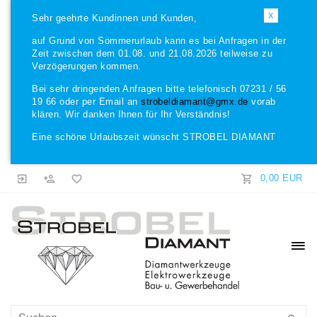
X
Sehr geehrte Kundinnen und Kunden,
auf Grund von Sommerurlaub kann es bei Anfragen in der
Zeit zwischen dem 01.08. und 21.08.2026 teilweise zu
Verzögerungen kommen.
Bei sehr dringenden Anfragen bitte telefonisch 07231 / 56
19 66 oder per Email an
strobeldiamant@gmx.de
vorab
klären. Wir danken Ihnen für Ihr Verständnis!
Eine schöne Urlaubszeit wünscht STROBEL DIAMANT
0,00 EUR