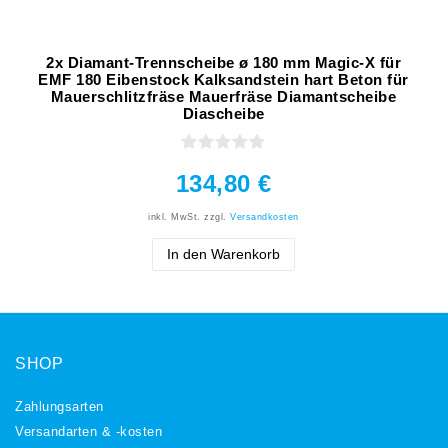
2x Diamant-Trennscheibe ø 180 mm Magic-X für
EMF 180 Eibenstock Kalksandstein hart Beton für
Mauerschlitzfräse Mauerfräse Diamantscheibe
Diascheibe
134,80 €
inkl. MwSt.
zzgl.
Versandkosten
In den Warenkorb
SHOP
Zahlungsarten
Versandarten & -kosten