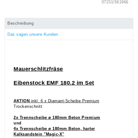
07231/561966
Beschreibung
Das sagen unsere Kunden
Mauerschlitzfräse
Eibenstock EMF 180.2 im Set
AKTION
inkl. 6 x Diamant-Scheibe Premium
Trockenschnitt
2x Trenn
scheibe
ø 180mm B
eton Premium
und
4x
Trennscheibe ø 180
mm Beton, harter
Kalksandstein
"Magic-X
"