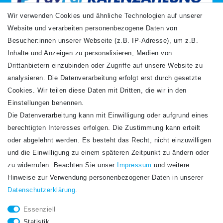
Wir verwenden Cookies und ähnliche Technologien auf unserer
Website und verarbeiten personenbezogene Daten von
VERSANDARTEN
Besucher:innen unserer Webseite (z.B. IP-Adresse), um z.B.
Inhalte und Anzeigen zu personalisieren, Medien von
Drittanbietern einzubinden oder Zugriffe auf unsere Website zu
analysieren. Die Datenverarbeitung erfolgt erst durch gesetzte
Cookies. Wir teilen diese Daten mit Dritten, die wir in den
Einstellungen benennen.
Die Datenverarbeitung kann mit Einwilligung oder aufgrund eines
Newsletter
berechtigten Interesses erfolgen. Die Zustimmung kann erteilt
Newsletter
E-MAIL **
oder abgelehnt werden. Es besteht das Recht, nicht einzuwilligen
Honig
und die Einwilligung zu einem späteren Zeitpunkt zu ändern oder
Hiermit bestätige ich, dass ich die
Daten­schutz­erklärung
gelesen habe. Meine
zu widerrufen. Beachten Sie unser
Impressum
und weitere
Einwilligung kann ich jederzeit widerrufen.**
Hinweise zur Verwendung personenbezogener Daten in unserer
Daten­schutz­erklärung
.
Abonnieren
Essenziell
** Hierbei handelt es sich um ein Pflichtfeld.
Statistik