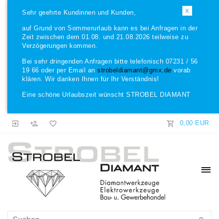
X
Sehr geehrte Kundinnen und Kunden,
auf Grund von Sommerurlaub kann es bei Anfragen in der
Zeit zwischen dem 01.08. und 21.08.2026 teilweise zu
Verzögerungen kommen.
Bei sehr dringenden Anfragen bitte telefonisch 07231 / 56
19 66 oder per Email an
strobeldiamant@gmx.de
vorab
klären. Wir danken Ihnen für Ihr Verständnis!
Eine schöne Urlaubszeit wünscht STROBEL DIAMANT
0,00 EUR