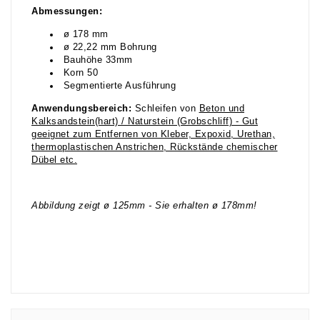
Abmessungen:
ø 178 mm
ø 22,22 mm Bohrung
Bauhöhe 33mm
Korn 50
Segmentierte Ausführung
Anwendungsbereich:
Schleifen von
Beton und
Kalksandstein(hart) / Naturstein (Grobschliff) - Gut
geeignet zum Entfernen von Kleber, Expoxid, Urethan,
thermoplastischen Anstrichen, Rückstände chemischer
Dübel etc.
Abbildung zeigt ø 125mm - Sie erhalten ø 178mm!