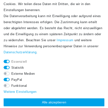
Cookies. Wir teilen diese Daten mit Dritten, die wir in den
Einstellungen benennen.
Die Datenverarbeitung kann mit Einwilligung oder aufgrund eines
Newsletter
berechtigten Interesses erfolgen. Die Zustimmung kann erteilt
Newsletter
E-MAIL **
oder abgelehnt werden. Es besteht das Recht, nicht einzuwilligen
Honig
und die Einwilligung zu einem späteren Zeitpunkt zu ändern oder
Hiermit bestätige ich, dass ich die
Daten­schutz­erklärung
gelesen habe. Meine
zu widerrufen. Beachten Sie unser
Impressum
und weitere
Einwilligung kann ich jederzeit widerrufen.**
Hinweise zur Verwendung personenbezogener Daten in unserer
Daten­schutz­erklärung
.
Abonnieren
Essenziell
** Hierbei handelt es sich um ein Pflichtfeld.
Statistik
STAY CONNECTED.
Externe Medien
PayPal
Funktional
Weitere Einstellungen
Alle akzeptieren