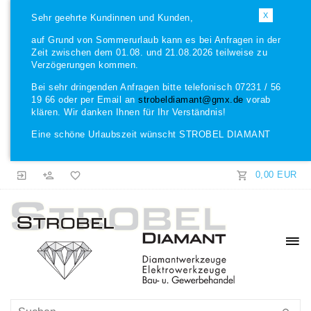
X
Sehr geehrte Kundinnen und Kunden,
auf Grund von Sommerurlaub kann es bei Anfragen in der
Zeit zwischen dem 01.08. und 21.08.2026 teilweise zu
Verzögerungen kommen.
Bei sehr dringenden Anfragen bitte telefonisch 07231 / 56
19 66 oder per Email an
strobeldiamant@gmx.de
vorab
klären. Wir danken Ihnen für Ihr Verständnis!
Eine schöne Urlaubszeit wünscht STROBEL DIAMANT
0,00 EUR