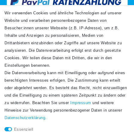
Wir verwenden Cookies und ähnliche Technologien auf unserer
Website und verarbeiten personenbezogene Daten von
VERSANDARTEN
Besucher:innen unserer Webseite (z.B. IP-Adresse), um z.B.
Inhalte und Anzeigen zu personalisieren, Medien von
Drittanbietern einzubinden oder Zugriffe auf unsere Website zu
analysieren. Die Datenverarbeitung erfolgt erst durch gesetzte
Cookies. Wir teilen diese Daten mit Dritten, die wir in den
Einstellungen benennen.
Die Datenverarbeitung kann mit Einwilligung oder aufgrund eines
Newsletter
berechtigten Interesses erfolgen. Die Zustimmung kann erteilt
Newsletter
E-MAIL **
oder abgelehnt werden. Es besteht das Recht, nicht einzuwilligen
Honig
und die Einwilligung zu einem späteren Zeitpunkt zu ändern oder
Hiermit bestätige ich, dass ich die
Daten­schutz­erklärung
gelesen habe. Meine
zu widerrufen. Beachten Sie unser
Impressum
und weitere
Einwilligung kann ich jederzeit widerrufen.**
Hinweise zur Verwendung personenbezogener Daten in unserer
Daten­schutz­erklärung
.
Abonnieren
Essenziell
** Hierbei handelt es sich um ein Pflichtfeld.