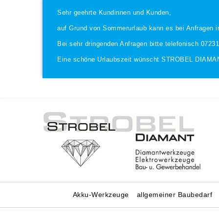
Sehr geehrte Kundinnen und Kunden,
auf Grund von Sommerurlaub kann es bei Anfragen i
Bei sehr dringenden Anfragen bitte telefonisch 0723
Eine schöne Urlaubszeit wünscht STROBEL DIAMA
Akku-Werkzeuge
allgemeiner Baubedarf