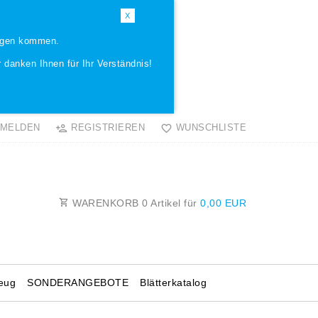
X
ungen kommen.
 danken Ihnen für Ihr Verständnis!
MELDEN
REGISTRIEREN
WUNSCHLISTE
WARENKORB
0
Artikel für
0,00 EUR
eug
SONDERANGEBOTE
Blätterkatalog