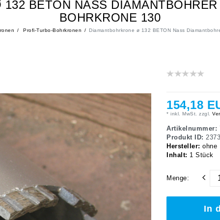
 132 BETON NASS DIAMANTBOHRER
BOHRKRONE 130
ronen
Profi-Turbo-Bohrkronen
Diamantbohrkrone ø 132 BETON Nass Diamantbohre
154,18 E
* inkl. MwSt. zzgl.
Ver
Artikelnummer:
Produkt ID:
237
Hersteller:
ohne
Inhalt:
1
Stück
Menge:
In 