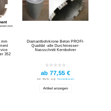
0 mm
Diamantbohrkrone Beton PROFI-
Diam
ment
Qualität -alle Durchmesser-
Nass
rvice
Nassschnitt Kernbohrer
er 352
ab 77,55 €
inkl. MwSt.
zzgl.
Versandkosten
Artikel anzeigen