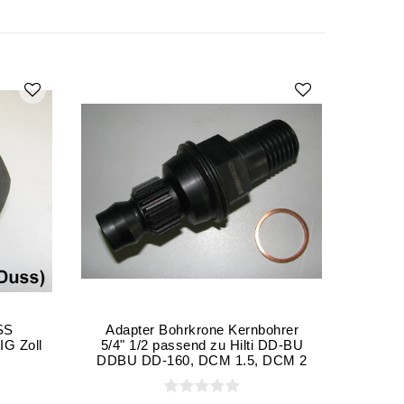
SS
Adapter Bohrkrone Kernbohrer
Adap
IG Zoll
5/4" 1/2 passend zu Hilti DD-BU
5
DDBU DD-160, DCM 1.5, DCM 2
Bo