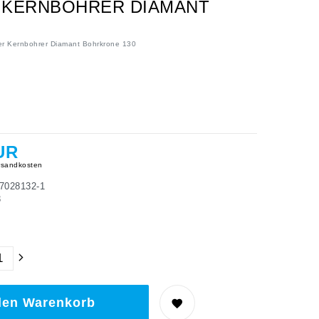
 KERNBOHRER DIAMANT
r Kernbohrer Diamant Bohrkrone 130
UR
sandkosten
7028132-1
3
den Warenkorb