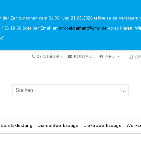
n der Zeit zwischen dem 01.08. und 21.08.2026 teilweise zu Verzöger
1 / 56 19 66 oder per Email an
strobeldiamant@gmx.de
vorab klären. Wir
NT
AN
07231561966
KONTAKT
INFO
Berufskleidung
Diamantwerkzeuge
Elektrowerkzeuge
Werkz