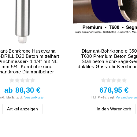
ant-Bohrkrone Husqvarna
Diamant-Bohrkrone ø 35
DRILL D20 Beton mittelhart
T600 Premium Beton Seg
 Durchmesser- 1 1/4" mit NL
Stahlbeton Bohr-Säge-Se
 mm 5/4" Kernbohrkrone
duktiles Gussrohr Kernbohr
mantkrone Diamantbohrer
ab 88,30 €
678,95 €
inkl. MwSt.
zzgl.
Versandkosten
inkl. MwSt.
zzgl.
Versandkosten
Artikel anzeigen
In den Warenkorb