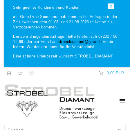
X
Sehr geehrte Kundinnen und Kunden,
auf Grund von Sommerurlaub kann es bei Anfragen in der
Zeit zwischen dem 01.08. und 21.08.2026 teilweise zu
Verzögerungen kommen.
Bei sehr dringenden Anfragen bitte telefonisch 07231 / 56
19 66 oder per Email an
strobeldiamant@gmx.de
vorab
klären. Wir danken Ihnen für Ihr Verständnis!
Eine schöne Urlaubszeit wünscht STROBEL DIAMANT
0,00 EUR