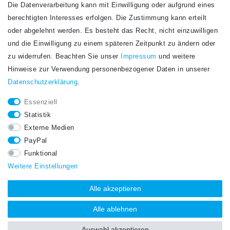
Die Datenverarbeitung kann mit Einwilligung oder aufgrund eines
Newsletter
berechtigten Interesses erfolgen. Die Zustimmung kann erteilt
Newsletter
E-MAIL **
oder abgelehnt werden. Es besteht das Recht, nicht einzuwilligen
Honig
und die Einwilligung zu einem späteren Zeitpunkt zu ändern oder
Hiermit bestätige ich, dass ich die
Daten­schutz­erklärung
gelesen habe. Meine
zu widerrufen. Beachten Sie unser
Impressum
und weitere
Einwilligung kann ich jederzeit widerrufen.**
Hinweise zur Verwendung personenbezogener Daten in unserer
Daten­schutz­erklärung
.
Abonnieren
Essenziell
** Hierbei handelt es sich um ein Pflichtfeld.
Statistik
STAY CONNECTED.
Externe Medien
PayPal
Funktional
Weitere Einstellungen
Alle akzeptieren
Alle ablehnen
Auswahl akzeptieren