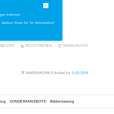
X
ungen kommen.
 danken Ihnen für Ihr Verständnis!
MELDEN
REGISTRIEREN
WUNSCHLISTE
WARENKORB
0
Artikel für
0,00 EUR
eug
SONDERANGEBOTE
Blätterkatalog