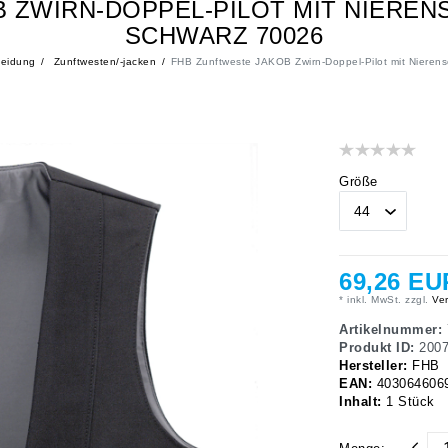
 ZWIRN-DOPPEL-PILOT MIT NIEREN
SCHWARZ 70026
leidung
Zunftwesten/-jacken
FHB Zunftweste JAKOB Zwirn-Doppel-Pilot mit Nieren
Größe
69,26 EU
* inkl. MwSt. zzgl.
Ver
Artikelnummer:
Produkt ID:
200
Hersteller:
FHB
EAN:
403064606
Inhalt:
1
Stück