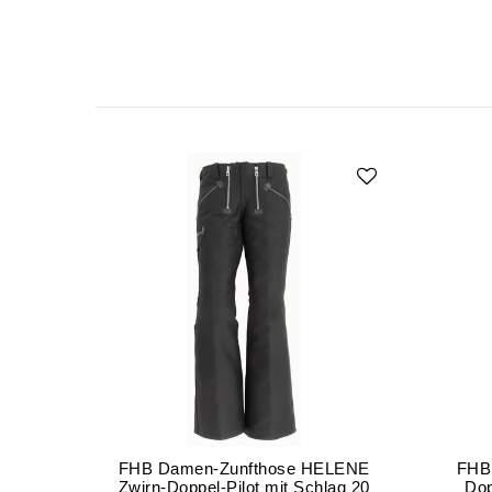
FHB Damen-Zunfthose HELENE
FHB
Zwirn-Doppel-Pilot mit Schlag 20
Dop