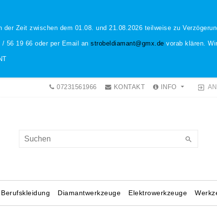
n der Zeit zwischen dem 01.08. und 21.08.2026 teilweise zu Verzöger
1 / 56 19 66 oder per Email an
strobeldiamant@gmx.de
vorab klären. Wir
NT
AN
07231561966
KONTAKT
INFO
Berufskleidung
Diamantwerkzeuge
Elektrowerkzeuge
Werkz