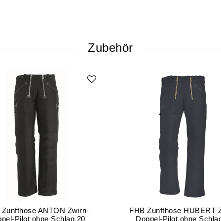
Zubehör
 Zunfthose ANTON Zwirn-
FHB Zunfthose HUBERT Z
pel-Pilot ohne Schlag 20
Doppel-Pilot ohne Schla