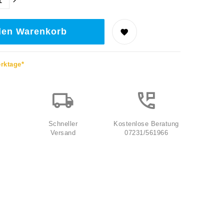
den Warenkorb
erktage*
Schneller
Kostenlose Beratung
Versand
07231/561966