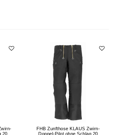
wirn-
FHB Zunfthose KLAUS Zwirn-
g 20
Doppel-Pilot ohne Schlag 20