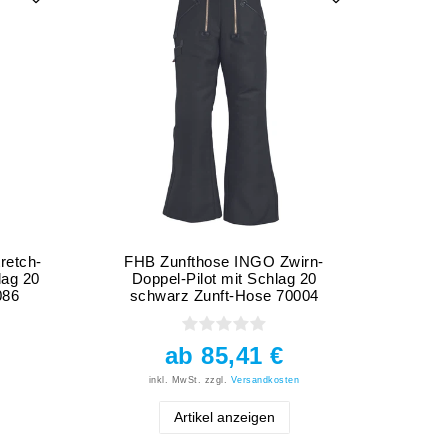
retch-
FHB Zunfthose INGO Zwirn-
FHB 
lag 20
Doppel-Pilot mit Schlag 20
Zwir
086
schwarz Zunft-Hose 70004
Z
ab 85,41 €
inkl. MwSt.
zzgl.
Versandkosten
Artikel anzeigen