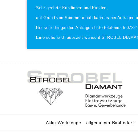
Sehr geehrte Kundinnen und Kunden,
auf Grund von Sommerurlaub kann es bei Anfragen i
Bei sehr dringenden Anfragen bitte telefonisch 0723
Eine schöne Urlaubszeit wünscht STROBEL DIAMA
Akku-Werkzeuge
allgemeiner Baubedarf