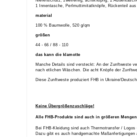
Nierenschutz, zweireihig, achtknöpfig, 2 Außentasch
1 Innentasche, Perlmuttimitatknöpfe, Rückenteil aus 
material
100 % Baumwolle, 520 g/qm
größen
44 - 66 / 88 - 110
das kann die klamotte
Manche Details sind versteckt: An der Zunftweste ve
nach etlichen Wäschen. Die acht Knöpfe der Zunftwes
Diese Zunftweste produziert FHB in Ukraine/Deutsch
Keine Übergrößenzuschläge!
Alle FHB-Produkte sind auch in größeren Mengen 
Bei FHB-Kleidung sind auch Thermotransfer / Logos 
Dazu gibt es auch handgemachte Maßanfertigungen a