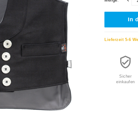
Menge:
In 
Lieferzeit 5-6 W
Sicher
einkaufen