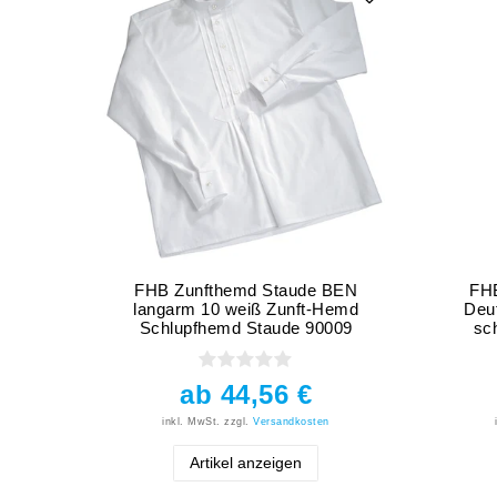
FHB Zunfthemd Staude BEN
FH
langarm 10 weiß Zunft-Hemd
Deu
Schlupfhemd Staude 90009
sc
ab 44,56 €
inkl. MwSt.
zzgl.
Versandkosten
Artikel anzeigen