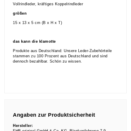
Vollrindleder, kräftiges Koppelrindleder
größen
15 x 13 x 5 cm (B x H x T)
das kann die klamotte
Produkte aus Deutschland: Unsere Leder-Zubehörteile
stammen zu 100 Prozent aus Deutschland und sind
dennoch bezahlbar. Schön zu wissen.
Angaben zur Produktsicherheit
Hersteller:
FHB original GmbH & Co. KG
Blankenfohrweg
7-9