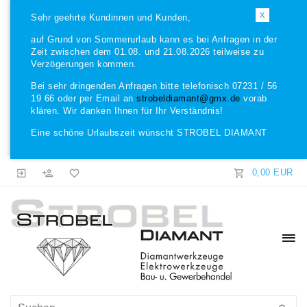
X
Sehr geehrte Kundinnen und Kunden,
auf Grund von Sommerurlaub kann es bei Anfragen in der
Zeit zwischen dem 01.08. und 21.08.2026 teilweise zu
Verzögerungen kommen.
Bei sehr dringenden Anfragen bitte telefonisch 07231 / 56
19 66 oder per Email an
strobeldiamant@gmx.de
vorab
klären. Wir danken Ihnen für Ihr Verständnis!
Eine schöne Urlaubszeit wünscht STROBEL DIAMANT
0,00 EUR