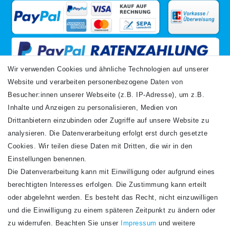
Wir verwenden Cookies und ähnliche Technologien auf unserer
Website und verarbeiten personenbezogene Daten von
VERSANDARTEN
Besucher:innen unserer Webseite (z.B. IP-Adresse), um z.B.
Inhalte und Anzeigen zu personalisieren, Medien von
Drittanbietern einzubinden oder Zugriffe auf unsere Website zu
analysieren. Die Datenverarbeitung erfolgt erst durch gesetzte
Cookies. Wir teilen diese Daten mit Dritten, die wir in den
Einstellungen benennen.
Die Datenverarbeitung kann mit Einwilligung oder aufgrund eines
Newsletter
berechtigten Interesses erfolgen. Die Zustimmung kann erteilt
Newsletter
E-MAIL **
oder abgelehnt werden. Es besteht das Recht, nicht einzuwilligen
Honig
und die Einwilligung zu einem späteren Zeitpunkt zu ändern oder
Hiermit bestätige ich, dass ich die
Daten­schutz­erklärung
gelesen habe. Meine
zu widerrufen. Beachten Sie unser
Impressum
und weitere