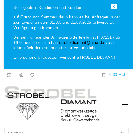
X
Sehr geehrte Kundinnen und Kunden,
auf Grund von Sommerurlaub kann es bei Anfragen in der
Zeit zwischen dem 01.08. und 21.08.2026 teilweise zu
Verzögerungen kommen.
Bei sehr dringenden Anfragen bitte telefonisch 07231 / 56
19 66 oder per Email an
strobeldiamant@gmx.de
vorab
klären. Wir danken Ihnen für Ihr Verständnis!
Eine schöne Urlaubszeit wünscht STROBEL DIAMANT
0,00 EUR