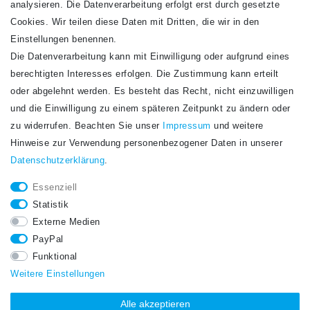
analysieren. Die Datenverarbeitung erfolgt erst durch gesetzte
Cookies. Wir teilen diese Daten mit Dritten, die wir in den
Einstellungen benennen.
Die Datenverarbeitung kann mit Einwilligung oder aufgrund eines
Newsletter
berechtigten Interesses erfolgen. Die Zustimmung kann erteilt
Newsletter
E-MAIL **
oder abgelehnt werden. Es besteht das Recht, nicht einzuwilligen
Honig
und die Einwilligung zu einem späteren Zeitpunkt zu ändern oder
Hiermit bestätige ich, dass ich die
Daten­schutz­erklärung
gelesen habe. Meine
zu widerrufen. Beachten Sie unser
Impressum
und weitere
Einwilligung kann ich jederzeit widerrufen.**
Hinweise zur Verwendung personenbezogener Daten in unserer
Daten­schutz­erklärung
.
Abonnieren
Essenziell
** Hierbei handelt es sich um ein Pflichtfeld.
Statistik
STAY CONNECTED.
Externe Medien
PayPal
Funktional
Weitere Einstellungen
Alle akzeptieren