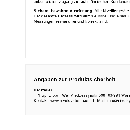
unkompliziert Zugang zu fachmännischen Kundendien
Sichere, bewährte Ausrüstung.
Alle Nivelliergerät
Der gesamte Prozess wird durch Ausstellung eines G
Messungen einwandfrei und korrekt sind.
Angaben zur Produktsicherheit
Hersteller:
TPI Sp. z o.o.
Wal Miedzeszyński
598
03-994
War
Kontakt:
www.nivelsystem.com
E-Mail:
info@nivel