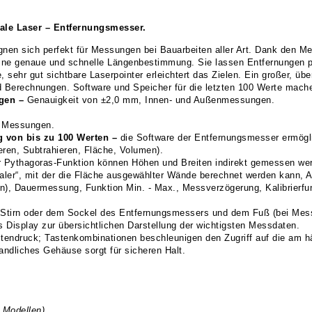
ale Laser – Entfernungsmesser.
nen sich perfekt für Messungen bei Bauarbeiten aller Art. Dank den M
eine genaue und schnelle Längenbestimmung. Sie lassen Entfernungen 
hr gut sichtbare Laserpointer erleichtert das Zielen. Ein großer, über
 Berechnungen. Software und Speicher für die letzten 100 Werte mache
gen –
Genauigkeit von ±2,0 mm, Innen- und Außenmessungen.
e Messungen.
 von bis zu 100 Werten –
die Software der Entfernungsmesser ermögl
ren, Subtrahieren, Fläche, Volumen).
r Pythagoras-Funktion können Höhen und Breiten indirekt gemessen we
aler“, mit der die Fläche ausgewählter Wände berechnet werden kann, 
len), Dauermessung, Funktion Min. - Max., Messverzögerung, Kalibrierfun
Stirn oder dem Sockel des Entfernungsmessers und dem Fuß (bei Mess
s Display zur übersichtlichen Darstellung der wichtigsten Messdaten.
endruck; Tastenkombinationen beschleunigen den Zugriff auf die am h
andliches Gehäuse sorgt für sicheren Halt.
 Modellen)