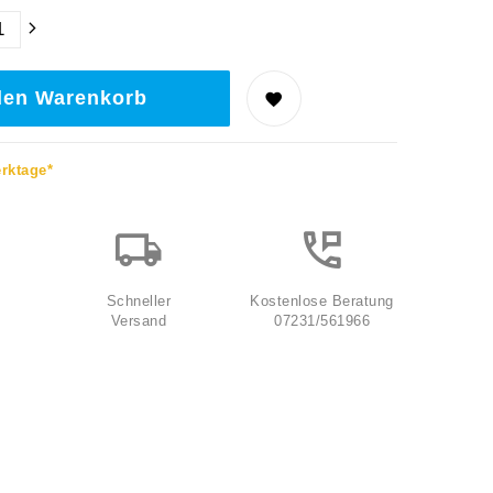
den Warenkorb
erktage*
Schneller
Kostenlose Beratung
Versand
07231/561966