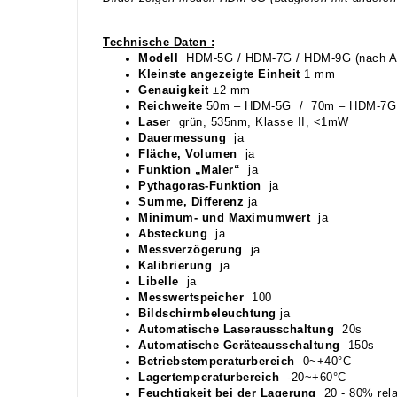
Technische Daten :
Modell
HDM-5G / HDM-7G / HDM-9G (nach Au
Kleinste angezeigte Einheit
1 mm
Genauigkeit
±2 mm
Reichweite
50m – HDM-5G / 70m – HDM-7G 
Laser
grün, 535nm, Klasse II, <1mW
Dauermessung
ja
Fläche, Volumen
ja
Funktion „Maler“
ja
Pythagoras-Funktion
ja
Summe, Differenz
ja
Minimum- und Maximumwert
ja
Absteckung
ja
Messverzögerung
ja
Kalibrierung
ja
Libelle
ja
Messwertspeicher
100
Bildschirmbeleuchtung
ja
Automatische Laserausschaltung
20s
Automatische Geräteausschaltung
150s
Betriebstemperaturbereich
0~+40°C
Lagertemperaturbereich
-20~+60°C
Feuchtigkeit bei der Lagerung
20 - 80% rela