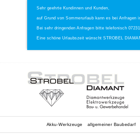
Sehr geehrte Kundinnen und Kunden,
auf Grund von Sommerurlaub kann es bei Anfragen i
Bei sehr dringenden Anfragen bitte telefonisch 0723
Eine schöne Urlaubszeit wünscht STROBEL DIAMA
Akku-Werkzeuge
allgemeiner Baubedarf