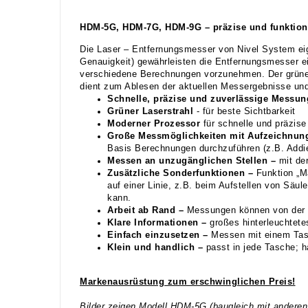
HDM-5G, HDM-7G, HDM-9G – präzise und funktion
Die Laser – Entfernungsmesser von Nivel System eig
Genauigkeit) gewährleisten die Entfernungsmesser 
verschiedene Berechnungen vorzunehmen. Der grüne, se
dient zum Ablesen der aktuellen Messergebnisse und
Schnelle, präzise und zuverlässige Messun
Grüner Laserstrahl
- für beste Sichtbarkeit
Moderner Prozessor
für schnelle und präzis
Große Messmöglichkeiten mit Aufzeichnung
Basis Berechnungen durchzuführen (z.B. Addie
Messen an unzugänglichen Stellen –
mit de
Zusätzliche Sonderfunktionen –
Funktion „M
auf einer Linie, z.B. beim Aufstellen von Säu
kann.
Arbeit ab Rand –
Messungen können von der 
Klare Informationen –
großes hinterleuchtete
Einfach einzusetzen –
Messen mit einem Tast
Klein und handlich –
passt in jede Tasche; h
Markenausrüstung zum erschwinglichen Preis!
Bilder zeigen Modell HDM-5G (baugleich mit anderen