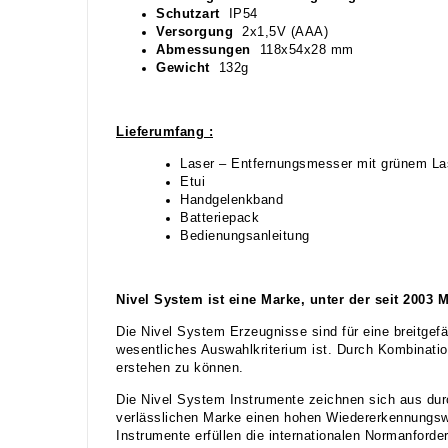
Schutzart
IP54
Versorgung
2x1,5V (AAA)
Abmessungen
118x54x28 mm
Gewicht
132g
Lieferumfang :
Laser – Entfernungsmesser mit grünem Las
Etui
Handgelenkband
Batteriepack
Bedienungsanleitung
Nivel System ist eine Marke, unter der seit 200
Die Nivel System Erzeugnisse sind für eine breitgefä
wesentliches Auswahlkriterium ist. Durch Kombination
erstehen zu können.
Die Nivel System Instrumente zeichnen sich aus durch
verlässlichen Marke einen hohen Wiedererkennungswer
Instrumente erfüllen die internationalen Normanford