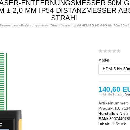
 LASER-ENTFERNUNGSMESSER 50M G
0M ± 2,0 MM IP54 DISTANZMESSER
STRAHL
System Laser-Entfernungsmesser 50m grün nach Wahl HDM-7G HDM-9G bis 70m 90m 12
Modell
140,60 E
* inkl. MwSt. zzgl.
Ver
Artikelnummer:
Produkt ID:
713
Hersteller:
Nivel
EAN:
590744078
Inhalt:
1
Stück