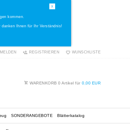
X
ungen kommen.
 danken Ihnen für Ihr Verständnis!
MELDEN
REGISTRIEREN
WUNSCHLISTE
WARENKORB
0
Artikel für
0,00 EUR
eug
SONDERANGEBOTE
Blätterkatalog