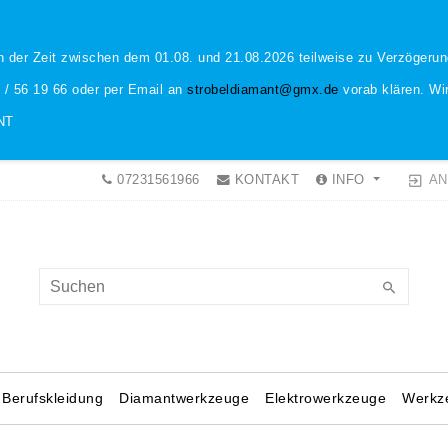
n der Zeit zwischen dem 01.08. und 21.08.2026 teilweise zu Verzöger
1 / 56 19 66 oder per Email an
strobeldiamant@gmx.de
vorab klären. Wir
NT
AN
07231561966
KONTAKT
INFO
Berufskleidung
Diamantwerkzeuge
Elektrowerkzeuge
Werkz