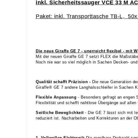
inkl. Sicherheitssauger VCE 3
3 M
A
Paket:
inkl. Transporttasche TB-L, 50x
Die neue Giraffe GE 7 - unerreicht flexibel - mit
Mit der neuen Giraffe GE 7 setzt FLEX die Maßstäbe
Noch nie war so viel möglich in Sachen Decken- und
Qualität schafft Präzision -
Die neue Generation der
Giraffe® GE 7 andere Langhalsschleifer in Sachen Kr
Flexible Anpassung
- Besonders gefragt an engen 
Flexibilität und schafft nahtlose Übergänge auf all
Seitliche Beweglichkeit
- Die GE 7 lässt sich mit l
reduziert ist. Nacharbeiten und Korrekturen an der Ob
1. Vollwellen-Elektronik
Die regelbare Drehzahl sor