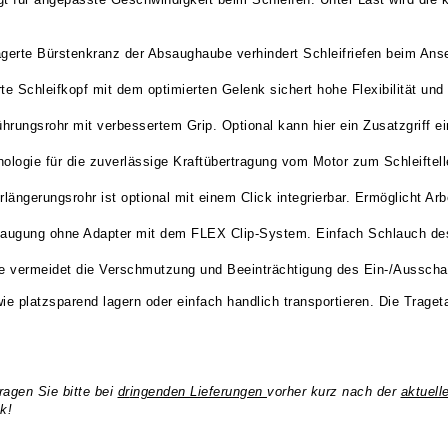
agerte Bürstenkranz der Absaughaube verhindert Schleifriefen beim Ans
rte Schleifkopf mit dem optimierten Gelenk sichert hohe Flexibilität 
hrungsrohr mit verbessertem Grip. Optional kann hier ein Zusatzgriff e
logie für die zuverlässige Kraftübertragung vom Motor zum Schleiftell
rlängerungsrohr ist optional mit einem Click integrierbar. Ermöglicht 
augung ohne Adapter mit dem FLEX Clip-System. Einfach Schlauch des
 vermeidet die Verschmutzung und Beeinträchtigung des Ein-/Ausschal
e platzsparend lagern oder einfach handlich transportieren. Die Trage
ragen Sie bitte bei
dr
ingenden Lieferungen
vorher kurz nach der
aktuell
k!