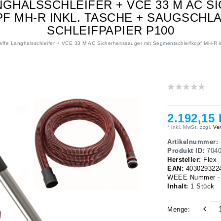
NGHALSSCHLEIFER + VCE 33 M AC 
 MH-R INKL. TASCHE + SAUGSCHLA
SCHLEIFPAPIER P100
affe Langhalsschleifer + VCE 33 M AC Sicherheitssauger mit Segmentschleifkopf MH-R 
2.192,15
* inkl. MwSt. zzgl.
Ver
Artikelnummer:
Produkt ID:
704
Hersteller:
Flex
EAN:
403029322
WEEE Nummer - 
Inhalt:
1
Stück
Menge: