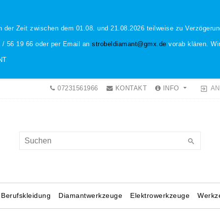
n der Zeit zwischen dem 01.08. und 21.08.2026 teilweise zu Verzöger
1 / 56 19 66 oder per Email an
strobeldiamant@gmx.de
vorab klären. Wir
NT
AN
07231561966
KONTAKT
INFO
Berufskleidung
Diamantwerkzeuge
Elektrowerkzeuge
Werkz