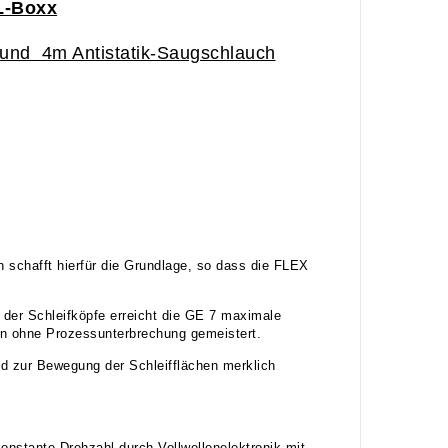
 L-Boxx
0 und 4m Antistatik-Saugschlauch
n schafft hierfür die Grundlage, so dass die FLEX
der Schleifköpfe erreicht die GE 7 maximale
den ohne Prozessunterbrechung gemeistert.
and zur Bewegung der Schleifflächen merklich
onstante Drehzahl durch Vollwellenelektronik mit