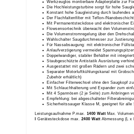
Werkzeuglos montierbare Adapterplatte zur F
Die Hochleistungsturbine sorgt für hohe Saug
Konstant hohe Saugleistung durch laufendes a
Der Flachfaltenfilter mit Teflon-/Nanobeschic
Mit Permanentsteckdose und elektronischer E
Flowsensortechnik überwacht den Volumenstro
Die Volumenstromregelung über den Drehschalt
Wahlschalter Saugdurchmesser zur Justierun
Für Nassabsaugung: mit elektronischer Fülls
Anlaufverzögerung vermeidet Spannungspitzen
Doppelwandiger, stabiler Behälter mit integrie
Staubgeschützte Antistatik Ausrüstung verhi
Ausgestattet mit großen Rädern und zwei schw
Separater Motorluftkühlungskanal mit Grobschm
Zubehör erhältlich)
Einfacher Filterwechsel ohne den Saugkopf z
Mit Schlauchhalterung und Expander zum einfa
Mit 4 Spannösen (2 je Seite) zum Anbringen vo
Empfehlung: bei abgeschalteter Filterabreinigu
Sicherheitssauger Klasse M, geeignet für all
Leistungsaufnahme P.max.
1400 Watt
Max. Volumen
l
Gerätesteckdose max.
2400 Watt
Abmessung (L x 