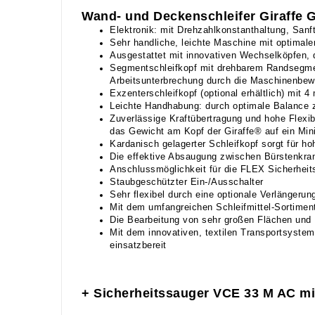
Wand- und Deckenschleifer Giraffe G
Elektronik: mit Drehzahlkonstanthaltung, Sanf
Sehr handliche, leichte Maschine mit optima
Ausgestattet mit innovativen Wechselköpfen, 
Segmentschleifkopf mit drehbarem Randsegme
Arbeitsunterbrechung durch die Maschinenbe
Exzenterschleifkopf (optional erhältlich) mit
Leichte Handhabung: durch optimale Balance 
Zuverlässige Kraftübertragung und hohe Flexibi
das Gewicht am Kopf der Giraffe® auf ein Min
Kardanisch gelagerter Schleifkopf sorgt für h
Die effektive Absaugung zwischen Bürstenkranz 
Anschlussmöglichkeit für die FLEX Sicherhei
Staubgeschützter Ein-/Ausschalter
Sehr flexibel durch eine optionale Verlänger
Mit dem umfangreichen Schleifmittel-Sortiment
Die Bearbeitung von sehr großen Flächen und 
Mit dem innovativen, textilen Transportsystem
einsatzbereit
+ Sicherheitssauger VCE 33 M AC mit