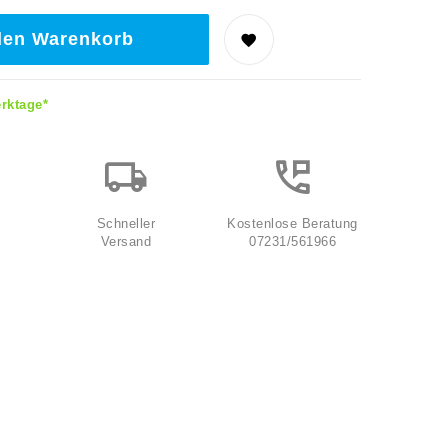
den Warenkorb
erktage*
Schneller
Kostenlose Beratung
Versand
07231/561966