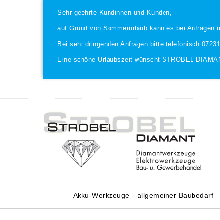
Sehr geehrte Kundinnen und Kunden,
auf Grund von Sommerurlaub kann es bei Anfragen i
Bei sehr dringenden Anfragen bitte telefonisch 0723
Eine schöne Urlaubszeit wünscht STROBEL DIAMA
Akku-Werkzeuge
allgemeiner Baubedarf