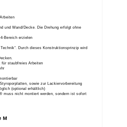
Arbeiten
d und Wand/Decke. Die Drehung erfolgt ohne
4-Bereich erzielen
 Technik“. Durch dieses Konstruktionsprinzip wird
Decken.
für staubfreies Arbeiten
ohr
montierbar
Styroporplatten, sowie zur Lackiervorbereitung
ich (optional erhältlich)
® muss nicht montiert werden, sondern ist sofort
e M