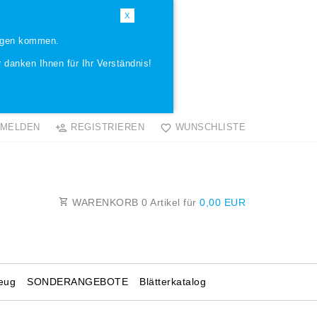
X
ungen kommen.
 danken Ihnen für Ihr Verständnis!
MELDEN
REGISTRIEREN
WUNSCHLISTE
WARENKORB
0
Artikel für
0,00 EUR
eug
SONDERANGEBOTE
Blätterkatalog