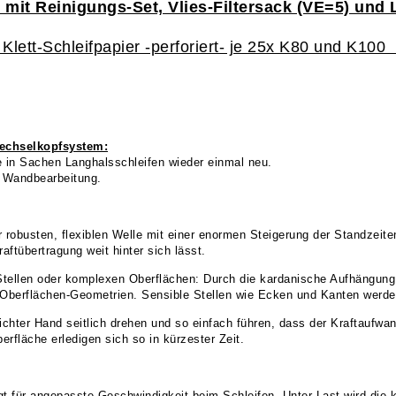
C
mit
Reinigungs-Set, Vlies-Filtersack (VE=5) und
 Klett-Schleifpapier -perforiert- je 25x K80 und K10
 Wechselkopfsystem:
 in Sachen Langhalsschleifen wieder einmal neu.
 Wand­bearbeitung.
 robusten, flexiblen Welle mit einer enormen Steigerung der Standzeite
aftübertragung weit hinter sich lässt.
Stellen oder komplexen Oberflächen: Durch die kardanische Aufhängung 
en Oberflächen-Geometrien. Sensible Stellen wie Ecken und Kanten wer
eichter Hand seitlich drehen und so einfach führen, dass der Kraftaufw
erfläche erledigen sich so in kürzester Zeit.
gt für angepasste Geschwindigkeit beim Schleifen. Unter Last wird die k