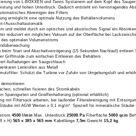
ixierung von L-BOXXEN und Tanos Systainern auf dem Kopf des Sauger
leistung und hohen Unterdruck. Dadurch entsteht ein hervorragendes Ab
utomatisches Abreinigen des Filters
htung ermöglicht eine optimale Nutzung des Behältervolumens
in-/Ausschaltautomatik
m und meldet durch ein optisches und akustisches Signal ein Absinken
er reduziert ein mögliches Vakuum auf der Oberfläche bei Lackzwischen
g des optimalen Volumenstroms
tandüberwachung
 beim Start und Abschaltverzögerung (15 Sekunden Nachlauf) entleert
rter Griffmulde zum einfachen Entleeren des Behälters
ndert Aufladungen am Saugschlauch
enkaren Lenkrollen aus Metall
utzfilter. Schützt die Turbine vor Zufuhr von Umgebungsluft und erhöht
u demontieren
chen, schnellen fixieren des Stromkabels
n Spanngurten und Giraffenhalterung (optional erhältlich)
ng mit Filtersack arbeiten, bei laufender Filterabreinigung mit Entsorgu
e Stäube mit AGW Werten ≥ 0,1 mg/m³. Speziell für mineralische Stäub
strom
4500 l/min
Max. Unterdruck
25000 Pa
Filterfläche
5000 qcm
Beh
B x H)
565 x 385 x 565
mm
Kabellänge
7,5m
Gewicht
15,2 kg