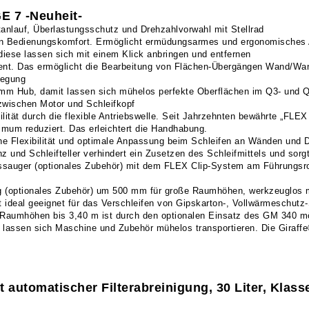
E 7 -Neuheit-
tanlauf, Überlastungsschutz und Drehzahlvorwahl mit Stellrad
len Bedienungskomfort. Ermöglicht ermüdungsarmes und ergonomisches 
diese lassen sich mit einem Klick anbringen und entfernen
nt. Das ermöglicht die Bearbeitung von Flächen-Übergängen Wand/Wan
wegung
 4 mm Hub, damit lassen sich mühelos perfekte Oberflächen im Q3- und Q
zwischen Motor und Schleifkopf
lität durch die flexible Antriebswelle. Seit Jahrzehnten bewährte „FLEX
imum reduziert. Das erleichtert die Handhabung.
ohe Flexibilität und optimale Anpassung beim Schleifen an Wänden und 
und Schleifteller verhindert ein Zusetzen des Schleifmittels und sorgt 
tssauger (optionales Zubehör) mit dem FLEX Clip-System am Führungsr
ung (optionales Zubehör) um 500 mm für große Raumhöhen, werkzeuglos 
 ideal geeignet für das Verschleifen von Gipskarton-, Vollwärmeschutz-
Raumhöhen bis 3,40 m ist durch den optionalen Einsatz des GM 340 mögl
 lassen sich Maschine und Zubehör mühelos transportieren. Die Giraffe
 automatischer Filterabreinigung, 30 Liter, Klass