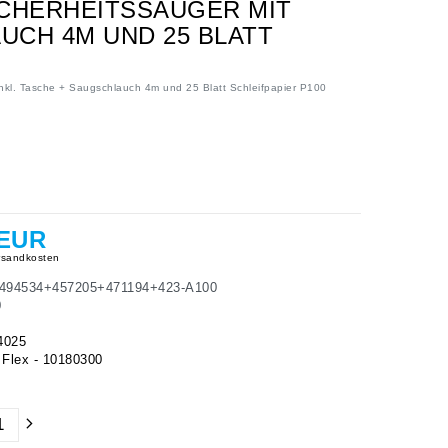
SICHERHEITSSAUGER MIT
UCH 4M UND 25 BLATT
inkl. Tasche + Saugschlauch 4m und 25 Blatt Schleifpapier P100
 EUR
sandkosten
494534+457205+471194+423-A100
0
4025
Flex - 10180300