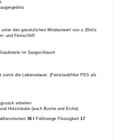
s
saugergebnis
 unter den gesetzlichen Mindestwert von ≤ 20m/s
- und Feinschliff
 Staubreste im Saugschlauch
 somit die Lebensdauer. (Feinstaubfilter PES als
ngssack arbeiten
e und Holzstäube (auch Buche und Eiche)
ältervolumen
30 l
Füllmenge Flüssigkeit
17