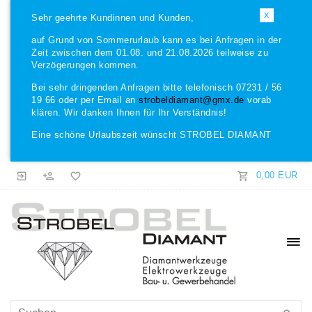
X
Sehr geehrte Kundinnen und Kunden,
auf Grund von Sommerurlaub kann es bei Anfragen in der
Zeit zwischen dem 01.08. und 21.08.2026 teilweise zu
Verzögerungen kommen.
Bei sehr dringenden Anfragen bitte telefonisch 07231 / 56
19 66 oder per Email an
strobeldiamant@gmx.de
vorab
klären. Wir danken Ihnen für Ihr Verständnis!
Eine schöne Urlaubszeit wünscht STROBEL DIAMANT
0,00 EUR