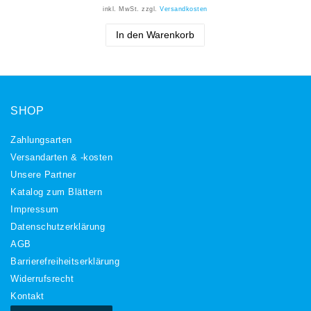
inkl. MwSt.
zzgl.
Versandkosten
In den Warenkorb
SHOP
Zahlungsarten
Versandarten & -kosten
Unsere Partner
Katalog zum Blättern
Impressum
Daten­schutz­erklärung
AGB
Barrierefreiheitserklärung
Widerrufs­recht
Kontakt