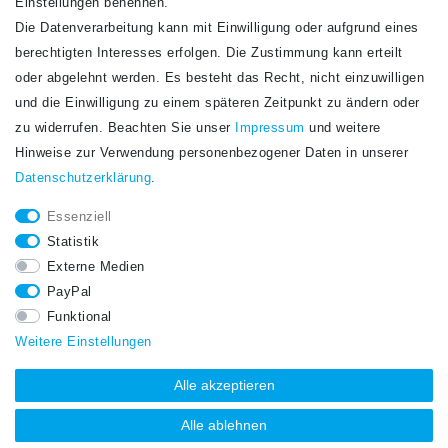
Einstellungen benennen.
Die Datenverarbeitung kann mit Einwilligung oder aufgrund eines
Newsletter
berechtigten Interesses erfolgen. Die Zustimmung kann erteilt
Newsletter
E-MAIL **
oder abgelehnt werden. Es besteht das Recht, nicht einzuwilligen
Honig
und die Einwilligung zu einem späteren Zeitpunkt zu ändern oder
Hiermit bestätige ich, dass ich die
Daten­schutz­erklärung
gelesen habe. Meine
zu widerrufen. Beachten Sie unser
Impressum
und weitere
Einwilligung kann ich jederzeit widerrufen.**
Hinweise zur Verwendung personenbezogener Daten in unserer
Daten­schutz­erklärung
.
Abonnieren
Essenziell
** Hierbei handelt es sich um ein Pflichtfeld.
Statistik
STAY CONNECTED.
Externe Medien
PayPal
Funktional
Weitere Einstellungen
Alle akzeptieren
Alle ablehnen