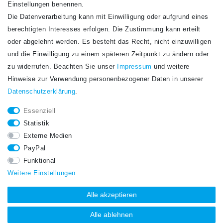
Einstellungen benennen.
Die Datenverarbeitung kann mit Einwilligung oder aufgrund eines
Newsletter
berechtigten Interesses erfolgen. Die Zustimmung kann erteilt
Newsletter
E-MAIL **
oder abgelehnt werden. Es besteht das Recht, nicht einzuwilligen
Honig
und die Einwilligung zu einem späteren Zeitpunkt zu ändern oder
Hiermit bestätige ich, dass ich die
Daten­schutz­erklärung
gelesen habe. Meine
zu widerrufen. Beachten Sie unser
Impressum
und weitere
Einwilligung kann ich jederzeit widerrufen.**
Hinweise zur Verwendung personenbezogener Daten in unserer
Daten­schutz­erklärung
.
Abonnieren
Essenziell
** Hierbei handelt es sich um ein Pflichtfeld.
Statistik
STAY CONNECTED.
Externe Medien
PayPal
Funktional
Weitere Einstellungen
Alle akzeptieren
Alle ablehnen