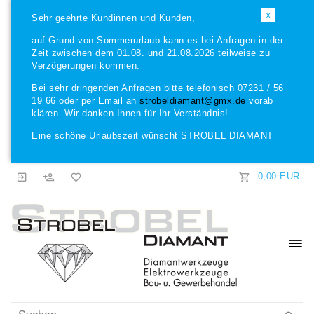
X
Sehr geehrte Kundinnen und Kunden,
auf Grund von Sommerurlaub kann es bei Anfragen in der
Zeit zwischen dem 01.08. und 21.08.2026 teilweise zu
Verzögerungen kommen.
Bei sehr dringenden Anfragen bitte telefonisch 07231 / 56
19 66 oder per Email an
strobeldiamant@gmx.de
vorab
klären. Wir danken Ihnen für Ihr Verständnis!
Eine schöne Urlaubszeit wünscht STROBEL DIAMANT
0,00 EUR