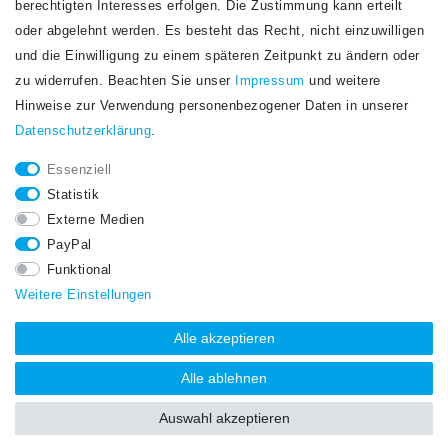
berechtigten Interesses erfolgen. Die Zustimmung kann erteilt
Newsletter
E-MAIL **
oder abgelehnt werden. Es besteht das Recht, nicht einzuwilligen
Honig
und die Einwilligung zu einem späteren Zeitpunkt zu ändern oder
Hiermit bestätige ich, dass ich die
Daten­schutz­erklärung
gelesen habe. Meine
zu widerrufen. Beachten Sie unser
Impressum
und weitere
Einwilligung kann ich jederzeit widerrufen.**
Hinweise zur Verwendung personenbezogener Daten in unserer
Daten­schutz­erklärung
.
Abonnieren
Essenziell
** Hierbei handelt es sich um ein Pflichtfeld.
Statistik
STAY CONNECTED.
Externe Medien
PayPal
Funktional
Weitere Einstellungen
Alle akzeptieren
Alle ablehnen
Auswahl akzeptieren