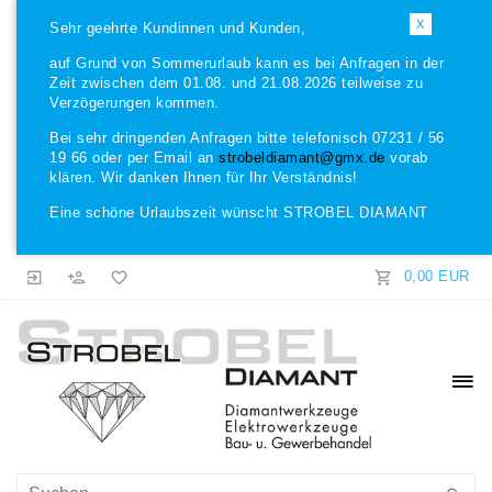
X
Sehr geehrte Kundinnen und Kunden,
auf Grund von Sommerurlaub kann es bei Anfragen in der
Zeit zwischen dem 01.08. und 21.08.2026 teilweise zu
Verzögerungen kommen.
Bei sehr dringenden Anfragen bitte telefonisch 07231 / 56
19 66 oder per Email an
strobeldiamant@gmx.de
vorab
klären. Wir danken Ihnen für Ihr Verständnis!
Eine schöne Urlaubszeit wünscht STROBEL DIAMANT
0,00 EUR