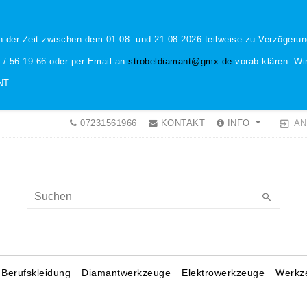
n der Zeit zwischen dem 01.08. und 21.08.2026 teilweise zu Verzöger
1 / 56 19 66 oder per Email an
strobeldiamant@gmx.de
vorab klären. Wir
NT
AN
07231561966
KONTAKT
INFO
Berufskleidung
Diamantwerkzeuge
Elektrowerkzeuge
Werkz