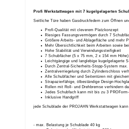
Profi Werkstattwagen mit 7 kugelgelagerten Schu
Seitliche Türe haben Gasdruckfedern zum Öffnen un
Profi-Qualität mit cleverem Platzkonzept
Riesiges Fassungsvermögen durch 7 Schubfäche
Größere Arbeits- und Ablagefläche und mehr P
Mehr Übersichtlichkeit beim Arbeiten sowie 
Hohe Stabilität und Verwindungssteifigkeit
7 Schubfächer (5 x 75 mm, 2 x 154 mm Höhe) 
Leichtgängige und langlebige kugelgelagerte 
Durch Zentral-Sicherheits-Stopp-System max.
Zentralverriegelung durch Zylinderschloss ver
Alle Schubfächer und Seitentüren mit gleiche
Strapazierfähige, ölbeständige Design-Hochgl
Rollen mit Roll- und Drehbremse verhindern d
Jedes Schubfach kann mit bis zu 3 PROForm-W
Inklusive Handgriff
jede Schublade der PROJAHN Werkstattwagen kann m
- max. Belastung je Schublade 40 kg