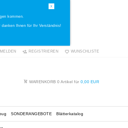
X
ungen kommen.
 danken Ihnen für Ihr Verständnis!
MELDEN
REGISTRIEREN
WUNSCHLISTE
WARENKORB
0
Artikel für
0,00 EUR
eug
SONDERANGEBOTE
Blätterkatalog