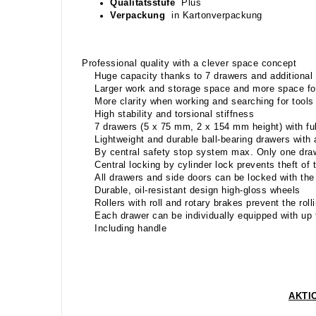
Qualitätsstufe
Plus
Verpackung
in Kartonverpackung
Professional quality with a clever space concept
Huge capacity thanks to 7 drawers and additional 2
Larger work and storage space and more space for
More clarity when working and searching for tools
High stability and torsional stiffness
7 drawers (5 x 75 mm, 2 x 154 mm height) with ful
Lightweight and durable ball-bearing drawers with a
By central safety stop system max. Only one draw
Central locking by cylinder lock prevents theft of 
All drawers and side doors can be locked with th
Durable, oil-resistant design high-gloss wheels
Rollers with roll and rotary brakes prevent the roll
Each drawer can be individually equipped with up
Including handle
AKTIO