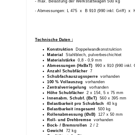
- max. Belastung der Werkstattwagen 500 kg
- Abmessungen: L 475 x B 910 (990 inkl. Griff) x
Technische Daten :
Konstruktion
Doppelwandkonstruktion
Material
Stahlblech, pulverbeschichtet
Materialstärke
0,8 - 0,9 mm
Abmessungen (HxBxT)
990 x 910 (990 inkl. 
Anzahl Schubfächer
7
Schubfachauszugssperre
vorhanden
100 % Vollauszug
vorhanden
Zentralverriegelung
vorhanden
Höhe Schubfächer
2 x 154, 5 x 75 mm
Innenabm. Schubf. (BxT)
560 x 395 mm
Belastbarkeit pro Schubfach
40 kg
Belastbarkeit insgesamt
500 kg
Rollenabmessung (ØxB)
127 x 50 mm
Roll- und Drehbremse
vorhanden
Bock- / Bremsrollen
2 / 2
Gewicht
72 kg