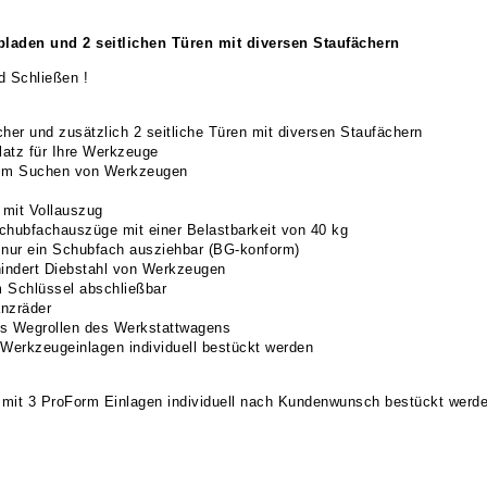
bladen und 2 seitlichen Türen mit diversen Staufächern
d Schließen !
r und zusätzlich 2 seitliche Türen mit diversen Staufächern
latz für Ihre Werkzeuge
beim Suchen von Werkzeugen
mit Vollauszug
Schubfachauszüge mit einer Belastbarkeit von 40 kg
 nur ein Schubfach ausziehbar (BG-konform)
hindert Diebstahl von Werkzeugen
m Schlüssel abschließbar
anzräder
as Wegrollen des Werkstattwagens
erkzeugeinlagen individuell bestückt werden
it 3 ProForm Einlagen individuell nach Kundenwunsch bestückt werden