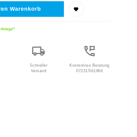
den Warenkorb
erktage*
Schneller
Kostenlose Beratung
Versand
07231/561966