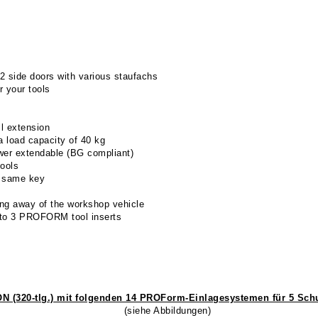
 side doors with various staufachs
 your tools
l extension
 load capacity of 40 kg
er extendable (BG compliant)
tools
e same key
ing away of the workshop vehicle
 to 3 PROFORM tool inserts
N (320-tlg.) mit folgenden 14 PROForm-Einlagesystemen für 5 Schu
(siehe Abbildungen)