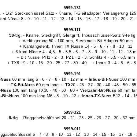
5999-131
. -
1/2" Steckschlüssel Satz - Knarre, T-Gleitadapter, Verlängerung 12
nt Nüsse 8 · 9 · 10 · 11 · 12 · 13 · 14 · 15 · 16 · 17 · 18 · 19 · 20 · 21 
5999-111
58-tlg. -
Knarre, Steckgriff, Gleitgriff, Inbusschlüssel-Satz 9-teilig
+ Verlängerung 50 · 100 mm, Stecknuss Bit Adapter 50 mm
+ Kardangelenk, Innen TX Nüsse E4 · 5 · 6 · 7 · 8 · 10 · 11
+ 6-kant Nüsse 4 · 4,5 · 5 · 5,5 · 6 · 7 · 8 · 9 · 10 · 11 · 12 · 13 
+ Bit Nüsse: PH1 · 2 · 3, PZ1 · 2 · 3, Schlitz 4 · 5,5 · 6,5 mm
+ TX8 · 9 · 10 · 15 · 20 · 25 · 27 · 30 · 40 + Inbus 3 · 4 · 5 · 6 · 
5999-191
t-Nuss
60 mm lang 5 · 6 · 7 · 8 · 10 · 12 mm +
Inbus-Bit-Nuss
100 mm l
+
TX-Bit-Nuss
60 mm lang +
TX
20 · 25 · 27 · 30 · 40 · 45 · 50 · 55
t-Nuss
100 mm lang TX30 · 40 · 50 · 60 +
Vielzahn-Bit-Nuss
60 mm lan
n-Bit-Nuss
100 mm lang M6 · 8 · 10 · 12
+ Innen-TX-Nuss
E12 · 14 · 16
5999-321
8-tlg.
- Ringgabelschlüssel 20 · 21 · 23 · 25 · 26 · 27 · 30 · 32 mm
5999-011
ggabelschlüssel 6 · 7 · 8 · 9 · 10 · 11 · 12 · 13 · 14 · 15 · 16 · 17 · 18 