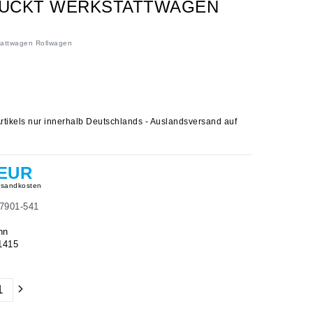
TÜCKT WERKSTATTWAGEN
tattwagen Rollwagen
rtikels nur innerhalb Deutschlands - Auslandsversand auf
 EUR
sandkosten
7901-541
hn
1415