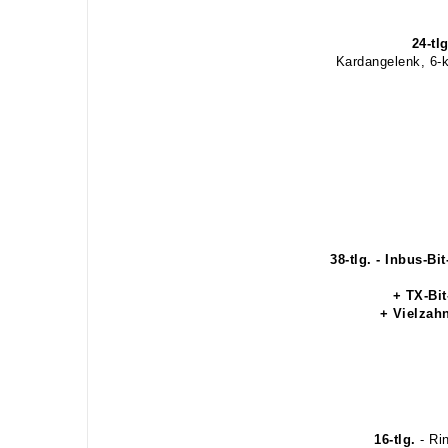
24-tlg
Kardangelenk, 6-ka
38-tlg. -
Inbus-Bi
+ TX-Bi
+ Vielzah
16-tlg.
- Rin