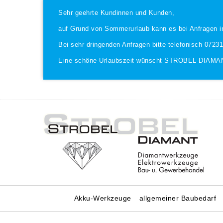
Sehr geehrte Kundinnen und Kunden,
auf Grund von Sommerurlaub kann es bei Anfragen i
Bei sehr dringenden Anfragen bitte telefonisch 0723
Eine schöne Urlaubszeit wünscht STROBEL DIAMA
Akku-Werkzeuge
allgemeiner Baubedarf