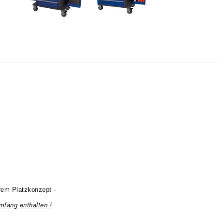
erem Platzkonzept -
umfang enthalten !