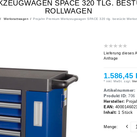
KZEUGWAGEN SPACE 320 TLG. BES
ROLLWAGEN
Werkstattwagen
Projahn Premium Werkzeugwagen SPACE 320 tlg. bestückt Werks
Lieferung dieses A
Anfrage
1.586,45
* inkl. MwSt. zzgl.
Ver
Artikelnummer:
Produkt ID:
706
Hersteller:
Proja
EAN:
400014602
Inhalt:
1
Stück
Menge: