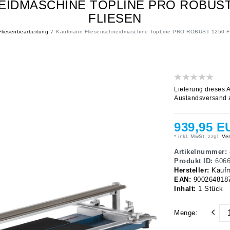
IDMASCHINE TOPLINE PRO ROBUST
FLIESEN
liesenbearbeitung
Kaufmann Fliesenschneidmaschine TopLine PRO ROBUST 1250 Fli
Lieferung dieses A
Auslandsversand 
939,95 E
* inkl. MwSt. zzgl.
Ver
Artikelnummer:
Produkt ID:
606
Hersteller:
Kauf
EAN:
900264818
Inhalt:
1
Stück
Menge: