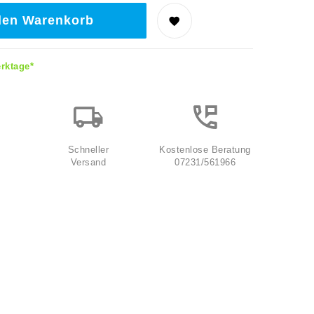
den Warenkorb
erktage*
Schneller
Kostenlose Beratung
Versand
07231/561966