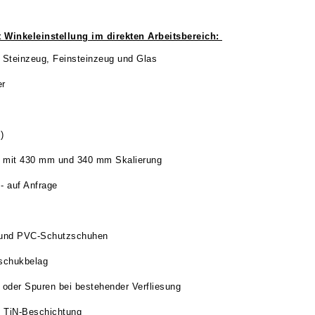
 Winkeleinstellung im direkten Arbeitsbereich:
, Steinzeug, Feinsteinzeug und Glas
er
)
45° mit 430 mm und 340 mm Skalierung
 - auf Anfrage
kg und PVC-Schutzschuhen
tschukbelag
 oder Spuren bei bestehender Verfliesung
t TiN-Beschichtung