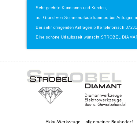
Sehr geehrte Kundinnen und Kunden,
auf Grund von Sommerurlaub kann es bei Anfragen i
Bei sehr dringenden Anfragen bitte telefonisch 0723
Eine schöne Urlaubszeit wünscht STROBEL DIAMA
Akku-Werkzeuge
allgemeiner Baubedarf