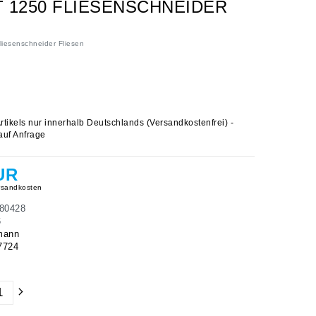
 1250 FLIESENSCHNEIDER
esenschneider Fliesen
rtikels nur innerhalb Deutschlands (Versandkostenfrei) -
auf Anfrage
UR
sandkosten
80428
6
mann
7724