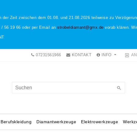
n der Zeit zwischen dem 01.08. und 21.08.2026 teilweise zu Verzöger
1 / 56 19 66 oder per Email an
strobeldiamant@gmx.de
vorab klären. Wir
NT
AN
07231561966
KONTAKT
INFO
Berufskleidung
Diamantwerkzeuge
Elektrowerkzeuge
Werkz