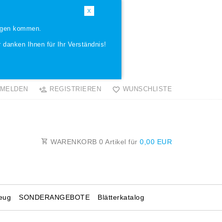
X
ungen kommen.
 danken Ihnen für Ihr Verständnis!
MELDEN
REGISTRIEREN
WUNSCHLISTE
WARENKORB
0
Artikel für
0,00 EUR
eug
SONDERANGEBOTE
Blätterkatalog