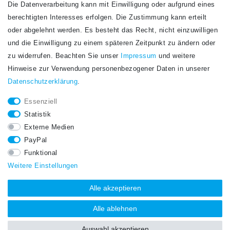
Die Datenverarbeitung kann mit Einwilligung oder aufgrund eines
Newsletter
berechtigten Interesses erfolgen. Die Zustimmung kann erteilt
Newsletter
E-MAIL **
oder abgelehnt werden. Es besteht das Recht, nicht einzuwilligen
Honig
und die Einwilligung zu einem späteren Zeitpunkt zu ändern oder
Hiermit bestätige ich, dass ich die
Daten­schutz­erklärung
gelesen habe. Meine
zu widerrufen. Beachten Sie unser
Impressum
und weitere
Einwilligung kann ich jederzeit widerrufen.**
Hinweise zur Verwendung personenbezogener Daten in unserer
Daten­schutz­erklärung
.
Abonnieren
Essenziell
** Hierbei handelt es sich um ein Pflichtfeld.
Statistik
STAY CONNECTED.
Externe Medien
PayPal
Funktional
Weitere Einstellungen
Alle akzeptieren
Alle ablehnen
Auswahl akzeptieren