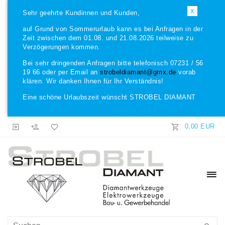
X
Sehr geehrte Kundinnen und Kunden,
auf Grund von Sommerurlaub kann es bei Anfragen in der
Zeit zwischen dem 01.08. und 21.08.2026 teilweise zu
Verzögerungen kommen.
Bei sehr dringenden Anfragen bitte telefonisch 07231 / 56
19 66 oder per Email an
strobeldiamant@gmx.de
vorab
klären. Wir danken Ihnen für Ihr Verständnis!
Eine schöne Urlaubszeit wünscht STROBEL DIAMANT
0,00 EUR