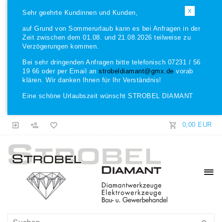
X
Sehr geehrte Kundinnen und Kunden,
auf Grund von Sommerurlaub kann es bei Anfragen in der
Zeit zwischen dem 01.08. und 21.08.2026 teilweise zu
Verzögerungen kommen.
Bei sehr dringenden Anfragen bitte telefonisch 07231 / 56
19 66 oder per Email an
strobeldiamant@gmx.de
vorab
klären. Wir danken Ihnen für Ihr Verständnis!
Eine schöne Urlaubszeit wünscht STROBEL DIAMANT
0,00 EUR