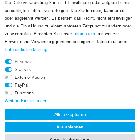
Die Datenverarbeitung kann mit Einwilligung oder aufgrund eines
Newsletter
berechtigten Interesses erfolgen. Die Zustimmung kann erteilt
Newsletter
E-MAIL **
oder abgelehnt werden. Es besteht das Recht, nicht einzuwilligen
Honig
und die Einwilligung zu einem späteren Zeitpunkt zu ändern oder
Hiermit bestätige ich, dass ich die
Daten­schutz­erklärung
gelesen habe. Meine
zu widerrufen. Beachten Sie unser
Impressum
und weitere
Einwilligung kann ich jederzeit widerrufen.**
Hinweise zur Verwendung personenbezogener Daten in unserer
Daten­schutz­erklärung
.
Abonnieren
Essenziell
** Hierbei handelt es sich um ein Pflichtfeld.
Statistik
STAY CONNECTED.
Externe Medien
PayPal
Funktional
Weitere Einstellungen
Alle akzeptieren
Alle ablehnen
Auswahl akzeptieren