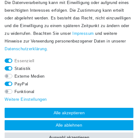
Die Datenverarbeitung kann mit Einwilligung oder aufgrund eines
Newsletter
berechtigten Interesses erfolgen. Die Zustimmung kann erteilt
Newsletter
E-MAIL **
oder abgelehnt werden. Es besteht das Recht, nicht einzuwilligen
Honig
und die Einwilligung zu einem späteren Zeitpunkt zu ändern oder
Hiermit bestätige ich, dass ich die
Daten­schutz­erklärung
gelesen habe. Meine
zu widerrufen. Beachten Sie unser
Impressum
und weitere
Einwilligung kann ich jederzeit widerrufen.**
Hinweise zur Verwendung personenbezogener Daten in unserer
Daten­schutz­erklärung
.
Abonnieren
Essenziell
** Hierbei handelt es sich um ein Pflichtfeld.
Statistik
STAY CONNECTED.
Externe Medien
PayPal
Funktional
Weitere Einstellungen
Alle akzeptieren
Alle ablehnen
Auswahl akzeptieren