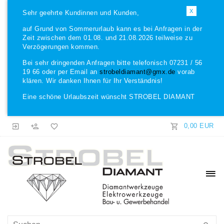
X
Sehr geehrte Kundinnen und Kunden,
auf Grund von Sommerurlaub kann es bei Anfragen in der
Zeit zwischen dem 01.08. und 21.08.2026 teilweise zu
Verzögerungen kommen.
Bei sehr dringenden Anfragen bitte telefonisch 07231 / 56
19 66 oder per Email an
strobeldiamant@gmx.de
vorab
klären. Wir danken Ihnen für Ihr Verständnis!
Eine schöne Urlaubszeit wünscht STROBEL DIAMANT
0,00 EUR