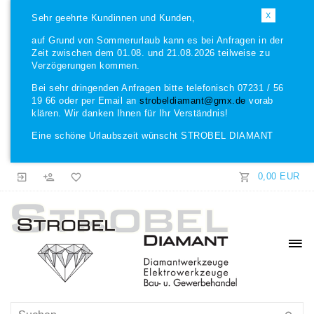
X
Sehr geehrte Kundinnen und Kunden,
auf Grund von Sommerurlaub kann es bei Anfragen in der
Zeit zwischen dem 01.08. und 21.08.2026 teilweise zu
Verzögerungen kommen.
Bei sehr dringenden Anfragen bitte telefonisch 07231 / 56
19 66 oder per Email an
strobeldiamant@gmx.de
vorab
klären. Wir danken Ihnen für Ihr Verständnis!
Eine schöne Urlaubszeit wünscht STROBEL DIAMANT
0,00 EUR