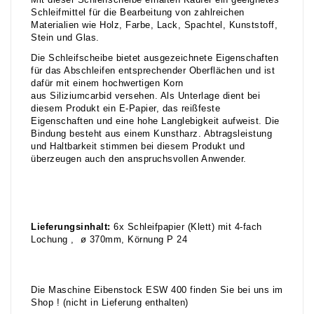
Mit dieser Schleifscheibe erhalten Käufer ein geeignetes
Schleifmittel für die Bearbeitung von zahlreichen
Materialien wie Holz, Farbe, Lack, Spachtel, Kunststoff,
Stein und Glas.
Die Schleifscheibe bietet ausgezeichnete Eigenschaften
für das Abschleifen entsprechender Oberflächen und ist
dafür mit einem hochwertigen Korn
aus Siliziumcarbid versehen. Als Unterlage dient bei
diesem Produkt ein E-Papier, das reißfeste
Eigenschaften und eine hohe Langlebigkeit aufweist. Die
Bindung besteht aus einem Kunstharz. Abtragsleistung
und Haltbarkeit stimmen bei diesem Produkt und
überzeugen auch den anspruchsvollen Anwender.
Lieferungsinhalt:
6x Schleifpapier (Klett) mit 4-fach
Lochung , ø 370mm, Körnung P 24
Die Maschine Eibenstock ESW 400 finden Sie bei uns im
Shop ! (nicht in Lieferung enthalten)