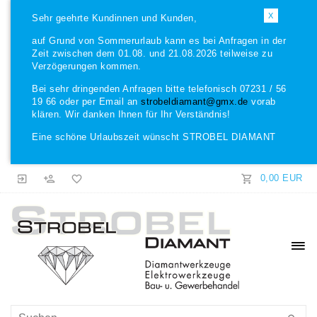
X
Sehr geehrte Kundinnen und Kunden,
auf Grund von Sommerurlaub kann es bei Anfragen in der
Zeit zwischen dem 01.08. und 21.08.2026 teilweise zu
Verzögerungen kommen.
Bei sehr dringenden Anfragen bitte telefonisch 07231 / 56
19 66 oder per Email an
strobeldiamant@gmx.de
vorab
klären. Wir danken Ihnen für Ihr Verständnis!
Eine schöne Urlaubszeit wünscht STROBEL DIAMANT
0,00 EUR