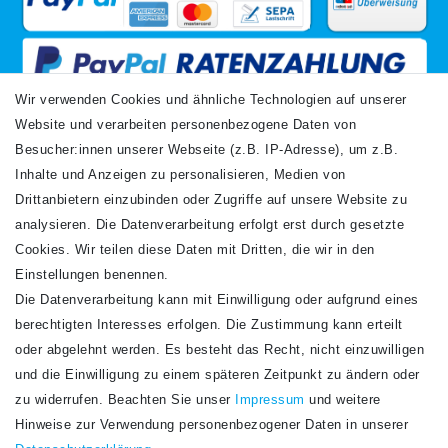
Wir verwenden Cookies und ähnliche Technologien auf unserer
Website und verarbeiten personenbezogene Daten von
VERSANDARTEN
Besucher:innen unserer Webseite (z.B. IP-Adresse), um z.B.
Inhalte und Anzeigen zu personalisieren, Medien von
Drittanbietern einzubinden oder Zugriffe auf unsere Website zu
analysieren. Die Datenverarbeitung erfolgt erst durch gesetzte
Cookies. Wir teilen diese Daten mit Dritten, die wir in den
Einstellungen benennen.
Die Datenverarbeitung kann mit Einwilligung oder aufgrund eines
Newsletter
berechtigten Interesses erfolgen. Die Zustimmung kann erteilt
Newsletter
E-MAIL **
oder abgelehnt werden. Es besteht das Recht, nicht einzuwilligen
Honig
und die Einwilligung zu einem späteren Zeitpunkt zu ändern oder
Hiermit bestätige ich, dass ich die
Daten­schutz­erklärung
gelesen habe. Meine
zu widerrufen. Beachten Sie unser
Impressum
und weitere
Einwilligung kann ich jederzeit widerrufen.**
Hinweise zur Verwendung personenbezogener Daten in unserer